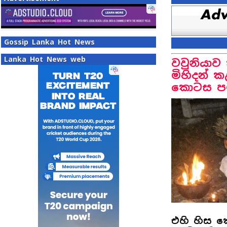
Gossip Lanka Hot News
Lanka Hot News web
වවුනියාව
මිහිදන් 
කොටස පම
එහි හිස 