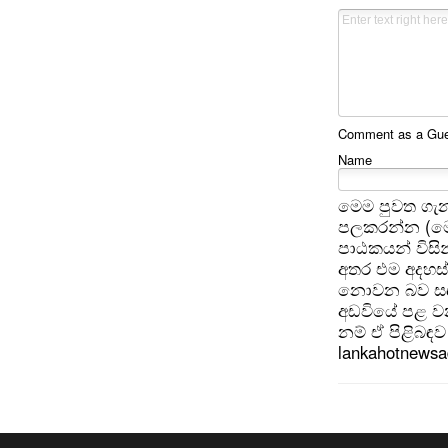
Comment as a Gues
Name
මෙම පුවත ගැන
පලකරන්න (මෙ
පාඨකයන් විසින
අතර එම අදහස්
නොවන බව සඳහන
අඩවියේ පළ වන
නම් ඒ පිළිබඳව 
lankahotnews