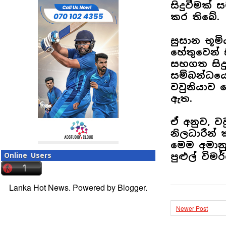
සිදුවීමක්
කර තිබේ.
සුසාන භූමි
හේතුවෙන්
සහගත සිද
සම්බන්ධයෙ
වවුනියාව 
ඇත.
ඒ අනුව, ව
නිලධාරීන්
මෙම අමානු
Online Users
පුළුල් වි
Lanka Hot News. Powered by
Blogger
.
Newer Post