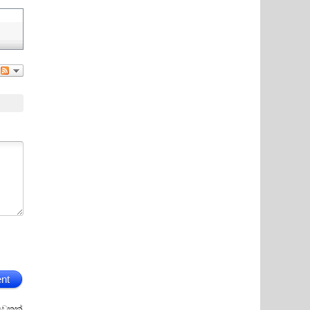
nt
ුවතක්