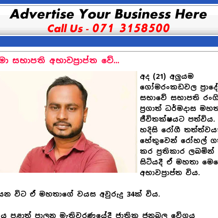
මා සභාපති අභාවප‍්‍රාප්ත වේ...
අද (21) අලුයම
ගෝමරංකඩවල ප්‍රාදේ
සභාවේ සභාපති රංග
ප්‍රගාත් ධර්මදාස මහ
ජීවිතක්ෂයට පත්විය
හදිසි රෝගී තත්ත්වය
හේතුවෙන් රෝහල් 
කර ප්‍රතිකාර ලබමින්
සිටියදී ඒ මහතා මෙ
අභාවප්‍රාප්ත විය.
යන විට ඒ මහතාගේ වයස අවුරුදු 34ක් විය.
ගිය පළාත් පාලන මැතිවරණයේදී ජාතික ජනබල වේගය