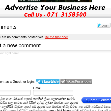
mments
Login
e are no comments posted yet.
Be the first one!
t a new comment
t as a Guest, or login:
Email
ුවත ගැන ඔබගේ අදහස් ඉහතින් ලියා පලකරන්න (මෙම
Submit Comme
අඩවිය තුල පාඨකයන් විසින් දරණු ලබන මතවාද සහ අදහස්
ීම් පලකිරීම සිදුවන අතර එම අදහස් සහ මතවාද කිසිඳු විටක අප වෙබ් අඩවියේ මතය
බව සඳහන් කිරීමට කැමැත්තෙමු) Lanka Hot News වෙබ් අඩවියේ පළ වන යම් ප