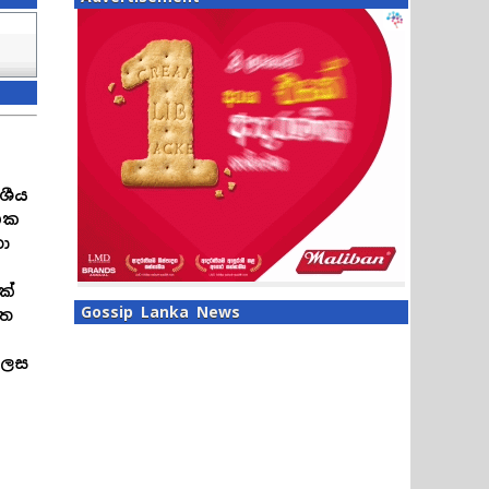
ශීය
ික
තා
.
ක්
Gossip Lanka News
ගත
ලෙස