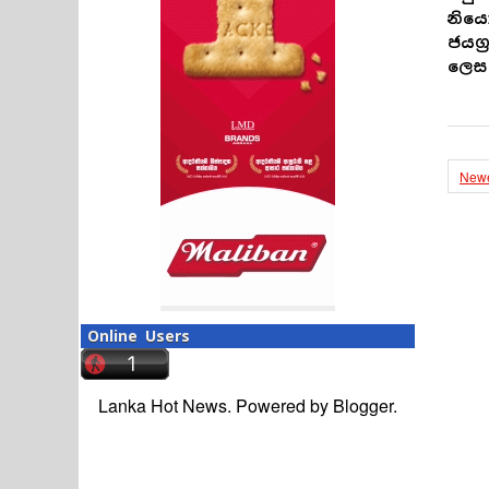
නිය
ජයග
ලෙස 
Newe
Online Users
Lanka Hot News. Powered by
Blogger
.