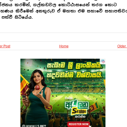
ෝජනය කරමින්, ගල්කඩවල කොට්ඨාසයෙන් තරග කොට
්‍රහණය කිරීමෙන් අනතුරුව ඒ මහතා එම සභාවේ සභාපතිව
පත්වී සිටියේය.
r Post
Home
Older