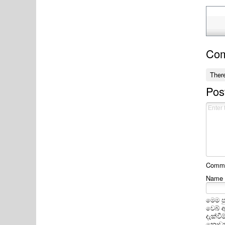
Co
Ther
Pos
Commen
Name
මෙම ප
වෙබ් 
දැක්ව
නොවන 