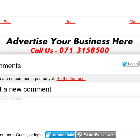
r Post
Home
Older
mments
Login
e are no comments posted yet.
Be the first one!
t a new comment
t as a Guest, or login: