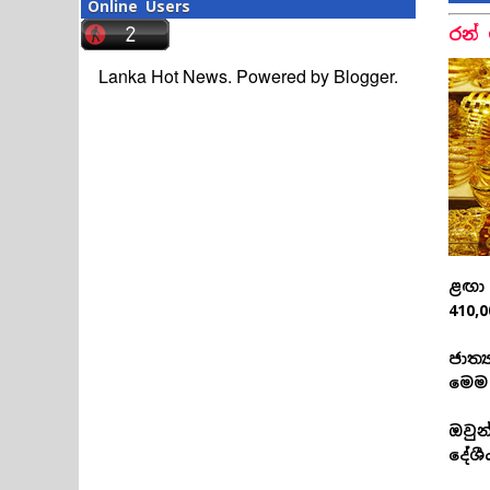
Online Users
රන්
Lanka Hot News. Powered by
Blogger
.
ළඟා 
410,
ජාත
මෙම 
ඔවු
දේශී