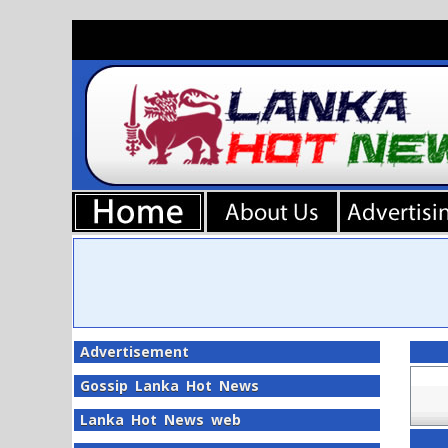
Advertisement
Gossip Lanka Hot News
Lanka Hot News web