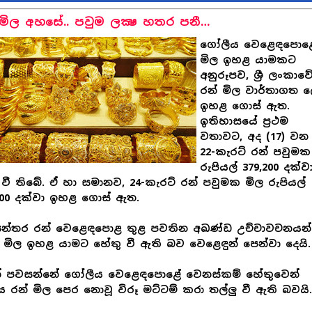
 මිල අහසේ.. පවුම ලක්‍ෂ හතර පනී…
ගෝලීය වෙළෙඳපොළ
මිල ඉහළ යාමකට
අනුරූපව, ශ්‍රී ලංකාව
රන් මිල වාර්තාගත 
ඉහළ ගොස් ඇත.
ඉතිහාසයේ ප්‍රථම
වතාවට, අද (17) වන 
22-කැරට් රන් පවුමක
රුපියල් 379,200 දක්ව
වී තිබේ. ඒ හා සමානව, 24-කැරට් රන් පවුමක මිල රුපියල්
000 දක්වා ඉහළ ගොස් ඇත.
්‍යන්තර රන් වෙළෙඳපොළ තුළ පවතින අඛණ්ඩ උච්චාවචනයන්
මිල ඉහළ යාමට හේතු වී ඇති බව වෙළෙඳුන් පෙන්වා දෙයි.
න් පවසන්නේ ගෝලීය වෙළෙඳපොළේ වෙනස්කම් හේතුවෙන්
ය රන් මිල පෙර නොවූ විරූ මට්ටම් කරා තල්ලු වී ඇති බවයි.