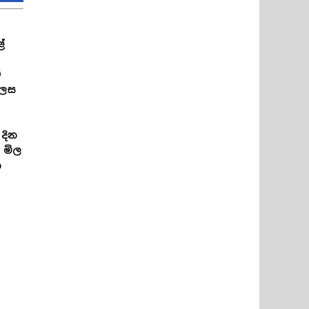
ේ
ේ
ලෙස
දින
 මිල
ා