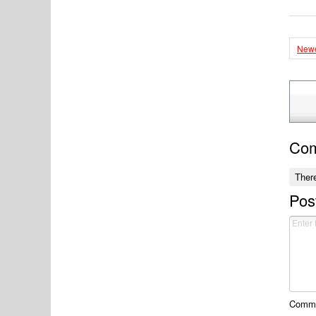
Newe
Co
Ther
Pos
Commen