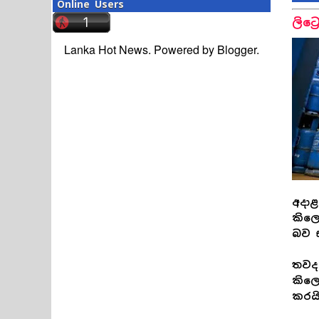
Online Users
ලිට්
Lanka Hot News. Powered by
Blogger
.
අදාළ
කිලෝ
බව 
තවද 
කිලෝ
කරයි