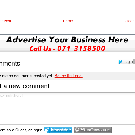
r Post
Home
Older
mments
Login
e are no comments posted yet.
Be the first one!
t a new comment
t as a Guest, or login: