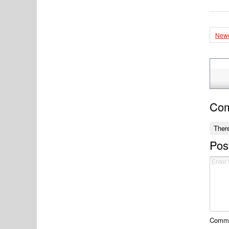
Newe
Co
Ther
Pos
Commen