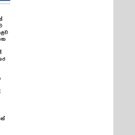
්
ව
ාළව
රයක
්
 කර
ට
්
න්