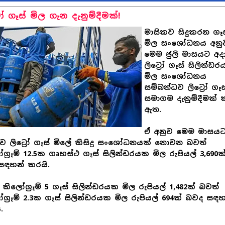
‍රෝ ගෑස් මිල ගැන දැනුම්දීමක්!
මාසිකව සිදුකරන ගෑස
මිල සංශෝධනය අනු
මෙම ජුලි මාසයට අද
ලිට්‍රෝ ගෑස් සිලින්ඩ
මිල සංශෝධනය
සම්බන්ධව ලිට්‍රෝ ගෑස
සමාගම දැනුම්දීමක්
ඇත.
ඒ අනුව මෙම මාසය
ව ලිට්‍රෝ ගෑස් මිලේ කිසිදු සංශෝධනයක් නොවන බවත්
ග්‍රෑම් 12.5ක ගෘහස්ථ ගෑස් සිලින්ඩරයක මිල රුපියල් 3,690ක
සඳහන් කරයි.
කිලෝග්‍රෑම් 5 ගෑස් සිලින්ඩරයක මිල රුපියල් 1,482ක් බවත්
ග්‍රෑම් 2.3ක ගෑස් සිලින්ඩරයක මිල රුපියල් 694ක් බවද සඳහ
.