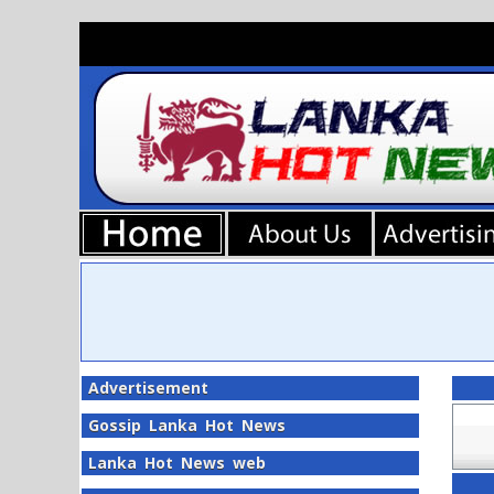
Advertisement
Gossip Lanka Hot News
Lanka Hot News web