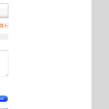
nt
ුවතක්