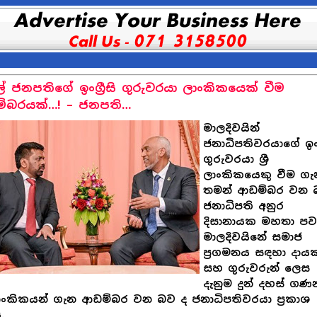
ේ ජනපතිගේ ඉංග්‍රීසි ගුරුවරයා ලාංකිකයෙක් වීම
්බරයක්…! – ජනපති…
මාලදිවයින්
ජනාධිපතිවරයාගේ ඉංග්‍
ගුරුවරයා ශ්‍රී
ලාංකිකයෙකු වීම ගැ
තමන් ආඩම්බර වන 
ජනාධිපති අනුර
දිසානායක මහතා පව
මාලදිවයිනේ සමාජ
ප්‍රගමනය සඳහා දායක
සහ ගුරුවරුන් ලෙස
දැනුම දුන් දහස් ගණ
ී ලාංකිකයන් ගැන ආඩම්බර වන බව ද ජනාධිපතිවරයා ප්‍රකාශ
.