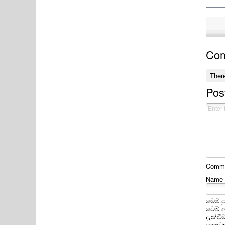
Co
Ther
Pos
Commen
Name
මෙම ප
වෙබ් 
දැක්ව
නොවන 