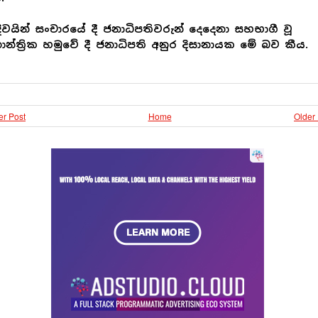
ිවයින් සංචාරයේ දී ජනාධිපතිවරුන් දෙදෙනා සහභාගී වූ
ාන්ත්‍රික හමුවේ දී ජනාධිපති අනුර දිසානායක මේ බව කීය.
r Post
Home
Older