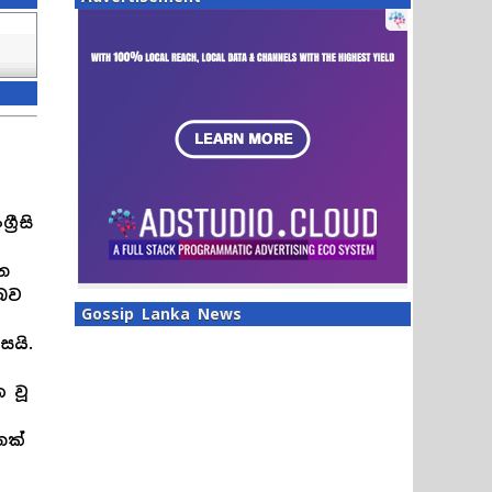
රීසි
න
බව
Gossip Lanka News
සයි.
 වූ
නක්