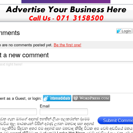
mments
Login
e are no comments posted yet.
Be the first one!
t a new comment
t as a Guest, or login:
Email
ුවත ගැන ඔබගේ අදහස් ඉහතින් ලියා පලකරන්න (මෙම
Submit Comme
අඩවිය තුල පාඨකයන් විසින් දරණු ලබන මතවාද සහ අදහස්
ීම් පලකිරීම සිදුවන අතර එම අදහස් සහ මතවාද කිසිඳු විටක අප වෙබ් අඩවියේ මතය
බව සඳහන් කිරීමට කැමැත්තෙමු) Lanka Hot News වෙබ් අඩවියේ පළ වන යම් ප