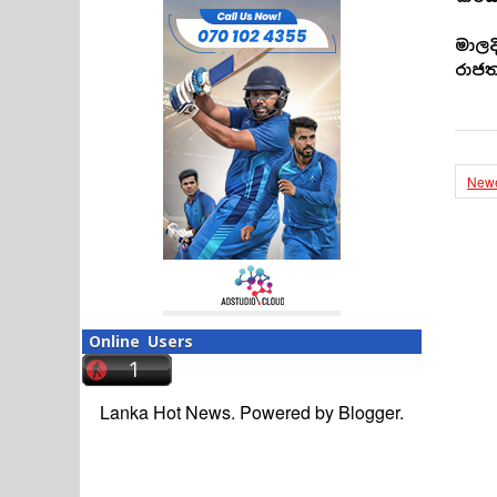
මාලද
රාජත
Newe
Online Users
Lanka Hot News. Powered by
Blogger
.