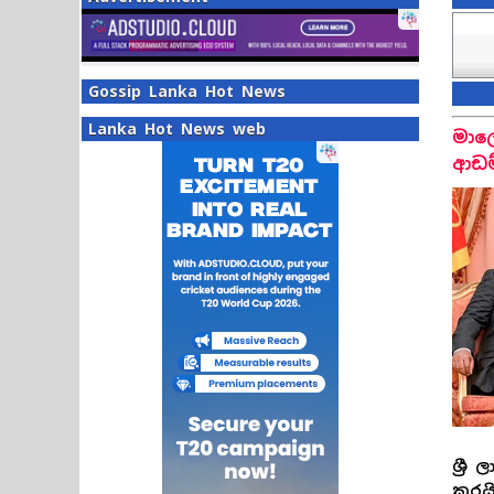
Gossip Lanka Hot News
Lanka Hot News web
මාල
ආඩම
ශ්‍ර
කරයි