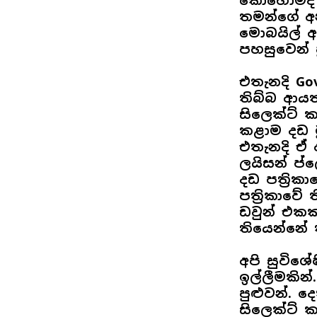
කොහොමද ග
තමන්ගේ අ
මොබයිල් 
පහසුවෙන් 
එතැනදි Go
තිබ්බ ආයත
සිලෙක්ට් ක
කළාම දඩ ම
එතැනදි ඒ 
ලයිසන් ප්ල
දඩ පත්‍රි
පත්‍රිකාවේ
ඩවුන් එකක
තියෙන්නේ
අපි සුවිශ
ඉල්ලීමකින්
පුළුවන්. ද
සිලෙක්ට් ක