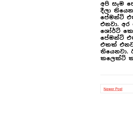
අපි සෑම 
දීලා තියෙ
පේමන්ට් එ
එනවා. අර 
ශෝර්ට් ක
පේමන්ට් 
එකක් එනවා
තියෙනවා. 
කලෙක්ට් 
Newer Post