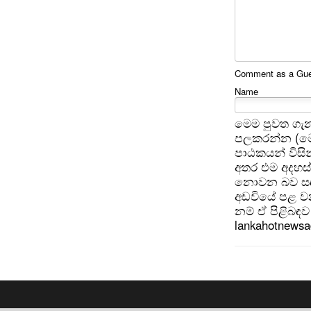
Comment as a Gues
Name
මෙම පුවත ගැන
පලකරන්න (මෙ
පාඨකයන් විසින
අතර එම අදහස්
නොවන බව සඳහන
අඩවියේ පළ වන
නම් ඒ පිළිබඳව 
lankahotnews