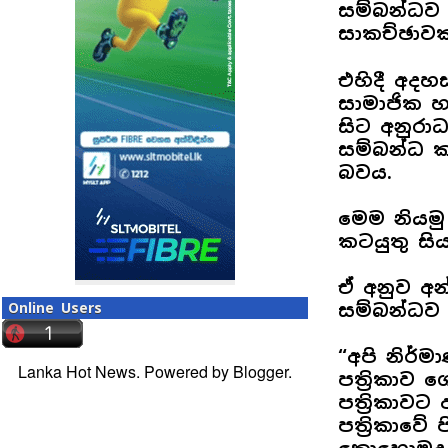
සම්බන්ධව ව
සාකච්ඡාවක්
එහිදී අදහ
සාමාජික හ
සිට අනුරා
සම්බන්ධ කර
බවය.
මෙම නියමු 
කටයුතු සිය
ඒ අනුව අන
Online Users
සම්බන්ධව 
“අපි නිර
Lanka Hot News. Powered by
Blogger
.
පත්‍රිකාව 
පත්‍රිකාවට
පත්‍රිකාවේ