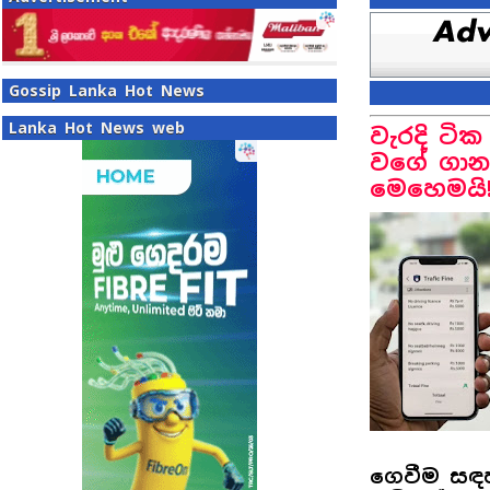
Gossip Lanka Hot News
Lanka Hot News web
වැරදි ටික
වගේ ගාන 
මෙහෙමයි
ගෙවීම සඳහ