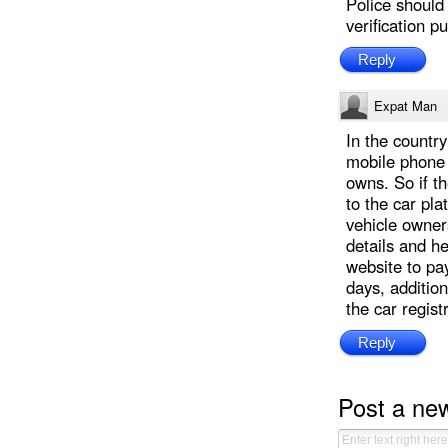
Police should 
verification p
Reply
Expat Man
In the country 
mobile phone r
owns. So if th
to the car pla
vehicle owner
details and he
website to pay
days, additio
the car regist
Reply
Post a n