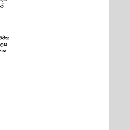
යේ
චරිත
ලෙස
ානය