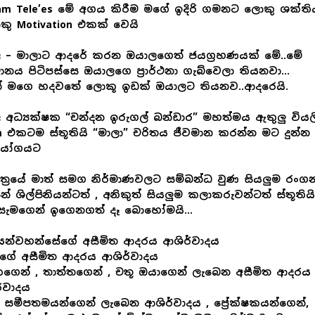
am Tele’es මේ අගය කිරීම මගේ ඉදිරි ගමනට ලොකු ශක්ති
කු Motivation එකක් වෙයි
ි – මාලාට ආදරේ කරන ඔයාලගෙත් ජයග්‍රහණයක් මේ..මේ
ානය පිටිපස්සෙ ඔයාලගෙ ප්‍රාර්ථනා ගැබ්වෙලා තියනවා…
න් මගෙ හදවතේ ලොකූ ඉඩක් ඔයාලට තියනව..ආදරෙයි.
ි අධ්‍යක්ෂක “චන්දන ඉරුගල් බන්ඩාර” මහත්මය ඇතුලු වියල
 එකටම ස්තූතියි “මාලා” චරිතය ජීවමාන කරන්න මට දුන්න
යෝගයට
ත්‍රයේ මාත් සමග නිර්මාණවලට සම්බන්ධ වුණ සියලුම රංග
පීන් ශිල්පිනියන්ටත් , අනිකුත් සියලුම කලාකරුවන්ටත් ස්තූතියි
සැමගෙන් ඉගෙනගත් දෑ බොහෝමයි…
යන්වහන්සේගේ අසීමිත ආදරය ආශිර්වාදය
ගේ අසීමිත ආදරය ආශිර්වාදය
ගෙන් , තාත්තගෙන් , චතූ ඔයාගෙන් ලැබෙන අසීමිත ආදරය
්වාදය
සමීපතමයන්ගෙන් ලැබෙන ආශිර්වාදය , ප්‍රේක්ෂකයන්ගෙන්,