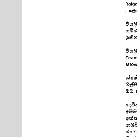
Raig
, ලො
වියල
සම්ම
ඉති
වියල
Team
සහ
ක්ෂේ
ශිල්
ඔබ 
දෙවි
අම්ම
අක්ක
ආශිර
මගෙ 