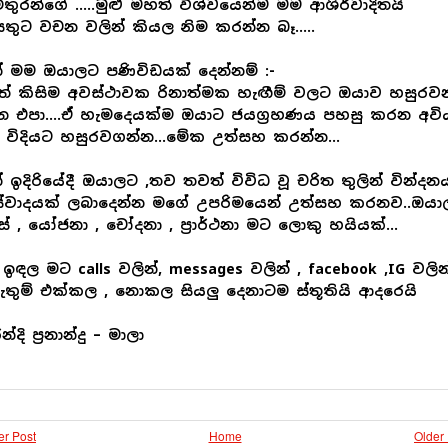
ිතුරන්ගේ …..මුළු මහත් විශ්වයෙන්ම මම ආශිර්වාදිතයි
තුට වචන වලින් කියල නිම කරන්න බෑ…..
් මම ඔයාලට පණිවිඩයක් දෙන්නම් :-
තේ කිසිම අවස්ථාවක රිනාත්මක හැඟීම් වලට ඔයාව හසුරව
්න එපා….ඒ හැමදෙයක්ම ඔයාට ජයග්‍රහණය පහසු කරන අවි
 විදියට හසුරවගන්න…මේක උත්සහ කරන්න…
් ඉදිරියේදී ඔයාලට ,තව තවත් විවිධ වූ චරිත තුලින් වින්දන
ස්වාදයක් ලබාදෙන්න මගේ උපරිමයෙන් උත්සහ කරනව..ඔය
් , යෝජනා , චෝදනා , ප්‍රාර්ථනා මට ලොකු හයියක්…
ඉඳල මට calls වලින්, messages වලින් , facebook ,IG වලින
ැතුම් එක්කල , නොකල සියලු දෙනාටම ස්තූතියි ආදරෙයි
න්දි ප්‍රනාන්දු – මාලා
r Post
Home
Older