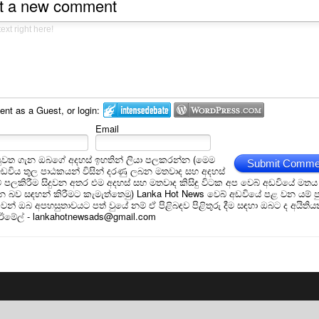
t a new comment
t as a Guest, or login:
Email
ුවත ගැන ඔබගේ අදහස් ඉහතින් ලියා පලකරන්න (මෙම
Submit Comme
අඩවිය තුල පාඨකයන් විසින් දරණු ලබන මතවාද සහ අදහස්
ීම් පලකිරීම සිදුවන අතර එම අදහස් සහ මතවාද කිසිඳු විටක අප වෙබ් අඩවියේ මතය
බව සඳහන් කිරීමට කැමැත්තෙමු) Lanka Hot News වෙබ් අඩවියේ පළ වන යම් ප
න් ඔබ අපහසුතාවයට පත් වුයේ නම් ඒ පිළිබඳව පිළිතුරු දීම සඳහා ඔබට ද අයිතිය
 ඊමේල් - lankahotnewsads@gmail.com