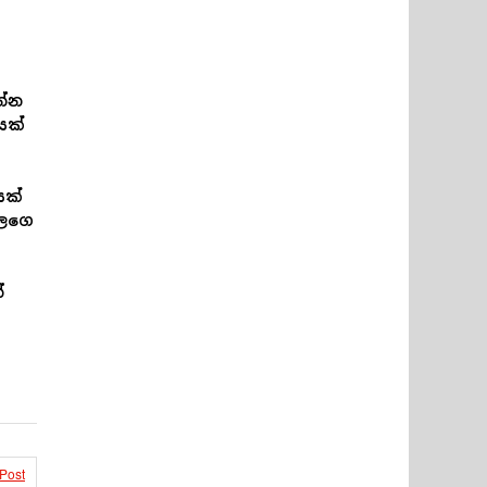
න්න
යක්
යක්
ාලගෙ
්
 Post