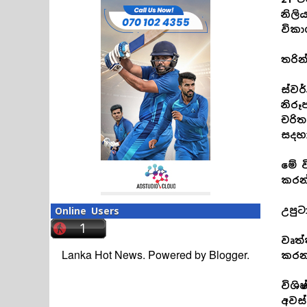
නිලි
විකා
තරින
ස්වර
නිරූ
චරි
සදහා
මේ ව
කරන
උපුට
Online Users
වෘත
Lanka Hot News. Powered by
Blogger
.
කරන
විශි
අවස්