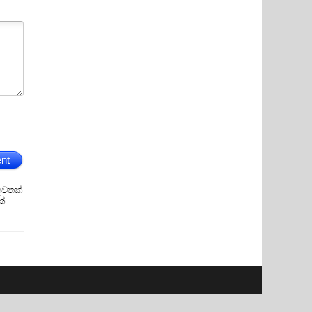
nt
ුවතක්
ක්