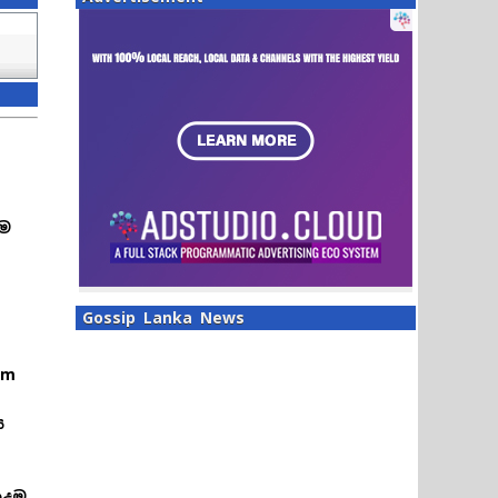
තම
ේ
Gossip Lanka News
am
ස
ොදම