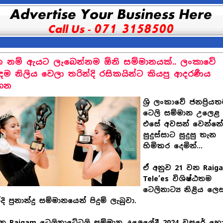
 නම් ඇයට ලැබෙන්නම ඕනි සම්මානයක්.. ලංකාවේ
ම නිලිය වෙලා තරින්දි රසිකයින්ට කියපු ආදරණීය
හන
ශ්‍රි ලංකාවේ ජනප්‍රිය
ටෙලි සම්මාන උලෙළ
එසේ අවසන් වෙන්න
සුදුස්සාට සුදුසු තැන
හිමිකර දෙමින්…
ඒ අනුව 21 වන Raig
Tele’es විශිෂ්ඨතම
ටෙලිනාට්‍ය නිළිය ලෙ
දි ප්‍රනාන්දු සම්මානයෙන් පිදුම් ලැබුවා.
න Raigam ටෙලිනාට්‍ටෙලි සම්මාන උළෙලේදී 2024 වසරේ හ