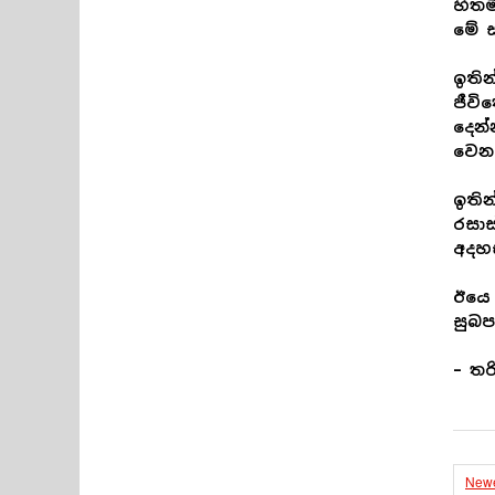
හිතම
මේ ස
ඉතින
ජීවි
දෙන
වෙන
ඉතින
රසා
අදහස
ඊයෙ 
සුබප
– තරි
Newe