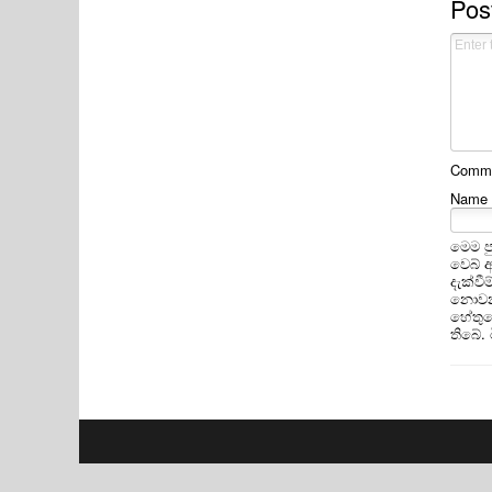
Pos
Commen
Name
මෙම ප
වෙබ් 
දැක්ව
නොවන 
හේතුවෙ
තිබේ.