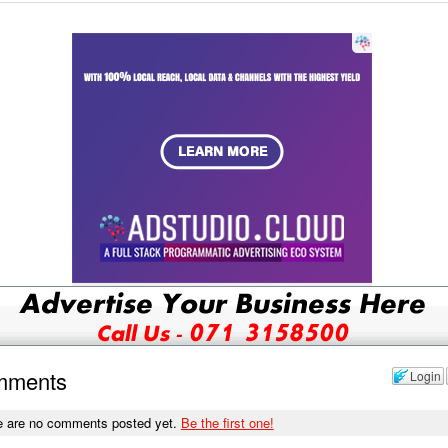
mments
Login
e are no comments posted yet.
Be the first one!