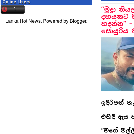
Online Users
”මුද්‍රා 
දහයකට වැ
Lanka Hot News. Powered by
Blogger
.
හදන්න” – 
සොයුරිය 
ඉදිරිපත් ක
එහිදී ඇය 
”මගේ මල්ල