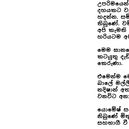
උපරිමයෙන්
දහයකට වැඩ
හදන්න. සම
තිබුණේ. ව
අපි කැමති
හරියටම අප
මෙම ඝානයෙ
කටයුතු දැඩ
කෙරුණා.
එමෙන්ම ම
බාලේ මල්
නදිෂාන් අ
වනවිට අන
යොමේෂ් සහ
නිබුණේ මි
සහභාගී වී 