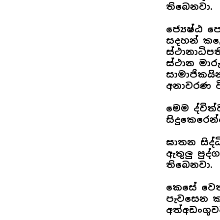
තිබෙනවා.
ජ්‍යෙෂ්ඨ ප
සදහන් කළ
ස්ථානාධිප
ස්ථාන මාර
සාමාජිකයි
අනාවරණ ව
මෙම ද්විත
සිදුකෙරෙන්
ඝාතන සිද්
ඇතුලු‍ පු
තිබෙනවා.
කෙසේ වෙතත
පැවසෙන කස
අත්අඩංගු