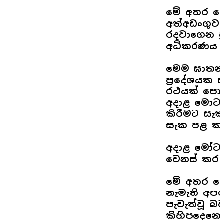
මේ අතර මෙ
අත්අඩංගුව
රදවාගෙන ප්
අධිකරණය 
මෙම ඝාතන
ප්‍රදේශයක
රථයක් පොල
අදාළ මොට
කිරීමට සැ
සැක පළ ක
අදාළ මෝට
වෙනස් කර
මේ අතර ම
නැමැති අප
පැවැත්වූ 
කිහිපදෙනෙ