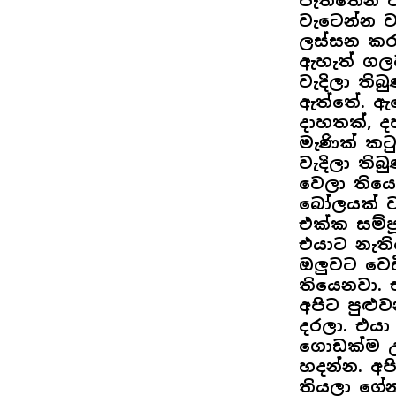
පැත්තෙන් 
වැටෙන්න 
ලස්සන කරා
ඇහැත් ගල
වැදිලා ති
ඇත්තේ. ඇඟ
දාහතක්, ද
මැණික් කට
වැදිලා ති
වෙලා තියෙ
බෝලයක් ව
එක්ක සම්ප
එයාට නැති
ඔලුවට වෙ
තියෙනවා. 
අපිට පුළු
දරලා. එයා
ගොඩක්ම උත
හදන්න. අපි
තියලා ගේන