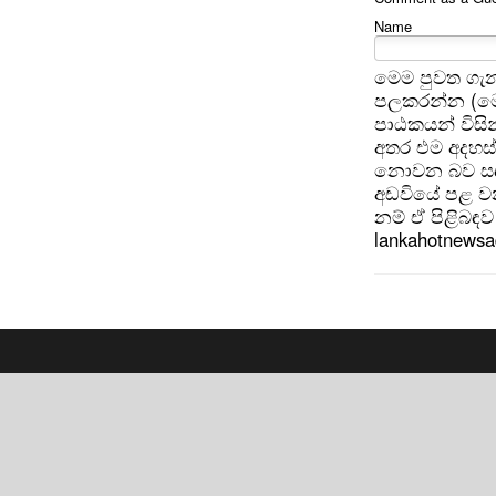
Name
මෙම පුවත ගැන
පලකරන්න (මෙ
පාඨකයන් විසින
අතර එම අදහස්
නොවන බව සඳහන
අඩවියේ පළ වන
නම් ඒ පිළිබඳව 
lankahotnews