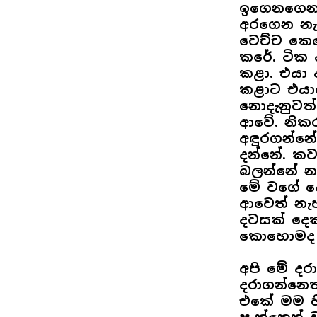
ඉගෙනගෙන රු
අරගෙන නැ
වෙච්ච කෙ
කරේ. ටික
කළා. එයා 
කළාට එයාග
නොදැනුවත
ආවේ. නික
අඳුරගන්නේ
දන්නේ. කව
බලන්නේ න
මේ වගේ ද
ආවෙත් නැ
දවසක් දෙක
කොහොමද ජී
අපි මේ දර
දරාගන්නෙ
එකේ මම හි