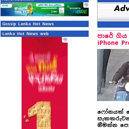
Gossip Lanka Hot News
Lanka Hot News web
පාරේ ගි
iPhone P
ෆෝනයක් කො
සැකකරුවන
ඔිමන්න පො