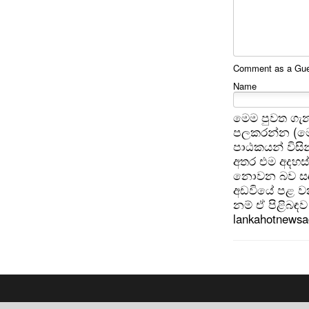
Comment as a Gues
Name
මෙම පුවත ගැන
පලකරන්න (මෙ
පාඨකයන් විසින
අතර එම අදහස්
නොවන බව සඳහන
අඩවියේ පළ වන
නම් ඒ පිළිබඳව 
lankahotnews