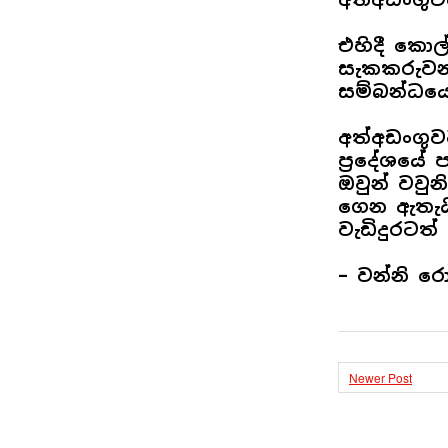
එහිදී කො
සැකකරුවන්
සම්බන්ධය
අත්අඩංගුව
ප්‍රදේශයේ 
ඔවුන් වවු
ගෙන ඇතැයි
වැඩිදුරටත්
– වන්නි ර
Newer Post