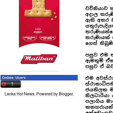
වව්නියාව ත
අදාල තරුණ
ඇති අතර ඔ
යතුරුපැදිය
තරුණියන්ග
තරුණියක්
ගෙස් තිබුණ
පසුව එම ත
ඇමතුම් ඒ්
පසුව ඒ බව 
එම අවස්ථාව
Online Users
ස්ථානාධිපත
ජයතිලක ම
Lanka Hot News. Powered by
Blogger
.
නිලධාරියා
පලාගිය මා
කනගරායන් 
අත්අඩංගුව