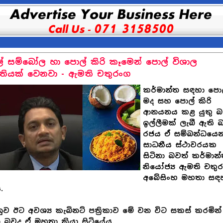
් සම්බෝල හා පොල් කිරි කෑමෙන් පොල් විශාල
්තියක් වෙනවා - ඇමති චතුරංග
කර්මාන්ත සඳහා පො
මද සහ පොල් කිරි
ආනයනය කළ යුතු 
ඉල්ලීමක් ලැබී ඇති 
රජය ඒ සම්බන්ධයෙන
සාධනීය ස්ථාවරයක
සිටිනා බවත් කර්මාන
නියෝජ්‍ය ඇමති චතු
අබේසිංහ මහතා සඳ
.
ුව ඊට අවශ්‍ය කැබිනට් පත්‍රිකාව මේ වන විට සකස් කරමින්
න බවද ඒ මහතා කියා සිටියේය.