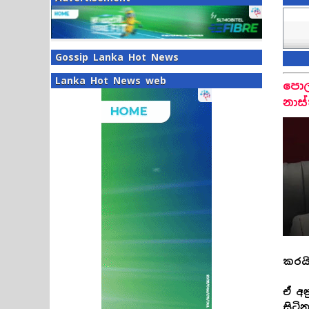
Gossip Lanka Hot News
Lanka Hot News web
පොල
නාස
කරයි
ඒ අන
සිටි