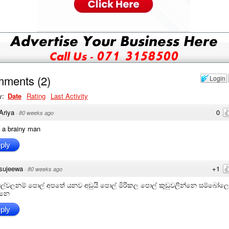
mments
(
2
)
Login
y:
Date
Rating
Last Activity
Ariya
0
·
80 weeks ago
 a brainy man
ply
sujeewa
+1
·
80 weeks ago
්වලනම් පොල් අපතේ යනව අඩුයි පොල් මිරිකල පොල් කුඩුවලින්නෙ සම්බෝලෙ
්නෙ
ply