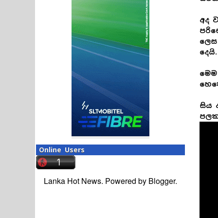
අද 
පරි
ලෙස 
දෙයි.
මෙම 
හෙතෙ
සිය 
පලක
Online Users
Lanka Hot News. Powered by
Blogger
.