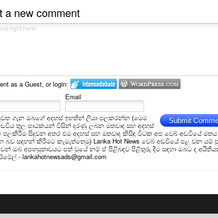
t a new comment
t as a Guest, or login:
Email
ුවත ගැන ඔබගේ අදහස් ඉහතින් ලියා පලකරන්න (මෙම
Submit Comme
අඩවිය තුල පාඨකයන් විසින් දරණු ලබන මතවාද සහ අදහස්
ීම් පලකිරීම සිදුවන අතර එම අදහස් සහ මතවාද කිසිඳු විටක අප වෙබ් අඩවියේ මතය
බව සඳහන් කිරීමට කැමැත්තෙමු) Lanka Hot News වෙබ් අඩවියේ පළ වන යම් ප
න් ඔබ අපහසුතාවයට පත් වුයේ නම් ඒ පිළිබඳව පිළිතුරු දීම සඳහා ඔබට ද අයිතිය
 ඊමේල් - lankahotnewsads@gmail.com