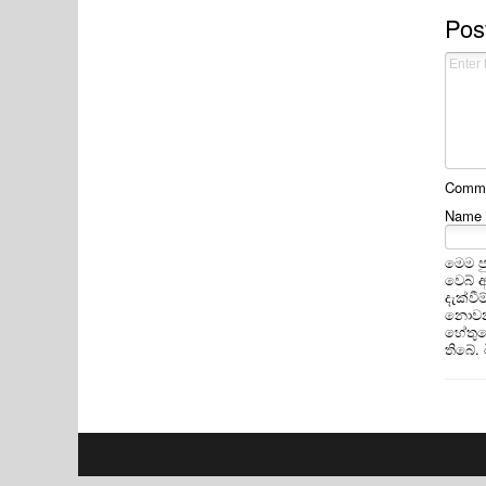
Pos
Commen
Name
මෙම ප
වෙබ් 
දැක්ව
නොවන 
හේතුවෙ
තිබේ.