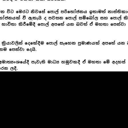
වන විට මෙරට නිවසේ පොල් පරිභෝජනය ඉතාමත් නාස්තිකා
භෝජනයක් වී ඇතැයි ද පවසන පොල් සම්බෝල සහ පොල් කි
භාවිතා කිරීමේදී පොල් අපතේ යන බවත් ඒ මහතා පෙන්වා
ක්‍රියාවලින් දෙකේදීම පොල් සෑහෙන ප්‍රමාණයක් අපතේ යන
ම පෙන්වා දෙයි.
අමාත්‍යංශයේදී පැවැති මාධ්‍ය හමුවකදී ඒ මහතා මේ අදහස්
රන ලදී.