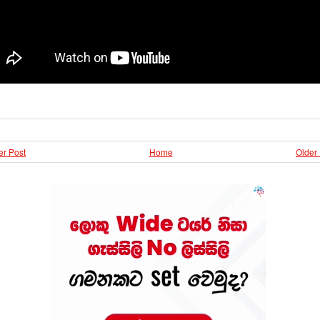
r Post
Home
Older