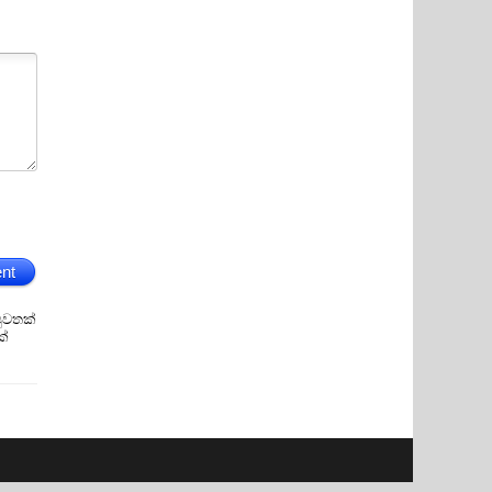
nt
ුවතක්
ක්