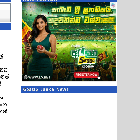
ල්
බවට
බවත්
්
Gossip Lanka News
්ත
රංග
හන්