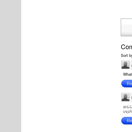
Co
Sort b
What
Re
කඩවල
හදන
Re