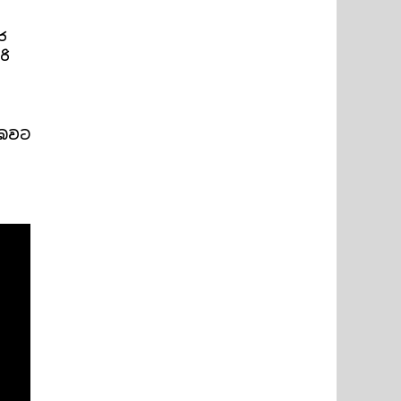
ර
රි
 බවට