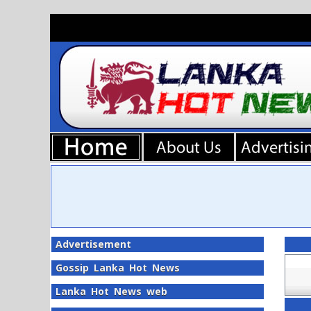
Advertisement
Gossip Lanka Hot News
Lanka Hot News web