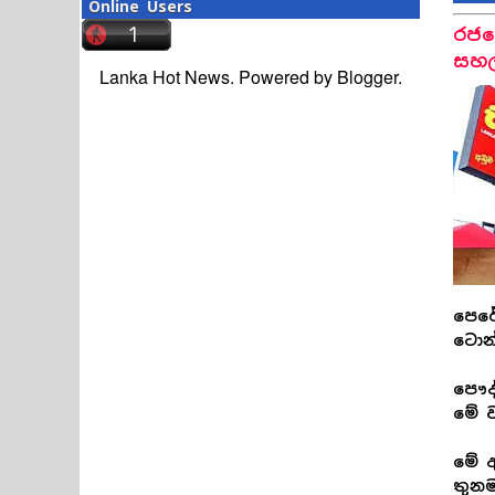
Online Users
රජය
සහල
Lanka Hot News. Powered by
Blogger
.
පෙරේ
ටොන්
පෞද්
මේ 
මේ අ
තුනම