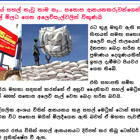
ේ සහල් නැවු තාම නෑ... සතොස ආනයනකරුවන්ගෙන්
් මිලට ගෙන අලෙවිසැල්වලින් විකුණයි
රට තුළ මතුව ඇති 
හිඟයත් සමඟ සතො
අලෙවි සැල් ජාලයෙන්
දිනපතා බෙදා හරින 
ප්‍රමාණය දෙගුණයකින
ඉහල දැමීමට පියවර
ගෙන තිබේ.
එහි සභාපති සමිත
රා මහතා සඳහන් කරන්නේ ඒ අනුව දෛනිකව සහල් මෙට්‍රික
 400ක් සතොස අලෙවි සැල් වෙත බෙදා හරින බවයි.
ගලික අංශය විසින් ආනයනය කළ සහල් මෙට්‍රික් ටොන් 650
වන විට සතොස මගින් මිලදීගෙන ඇති බවත් ඒ මහතා පැවසී
තර රජය විසින් සහල් ආනයනයට දිරිපත් කර තිබූ ටෙන්ඩර්
 ප්‍රතික්ෂේප වී ඇත.