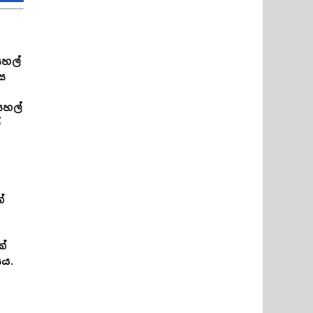
සහල්
ස
සහල්
්
්
ක්
ය.