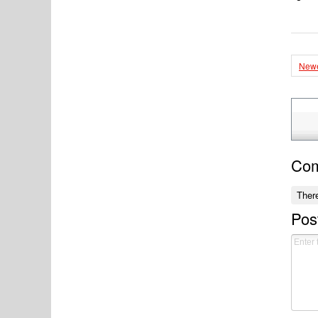
Newe
Co
Ther
Pos