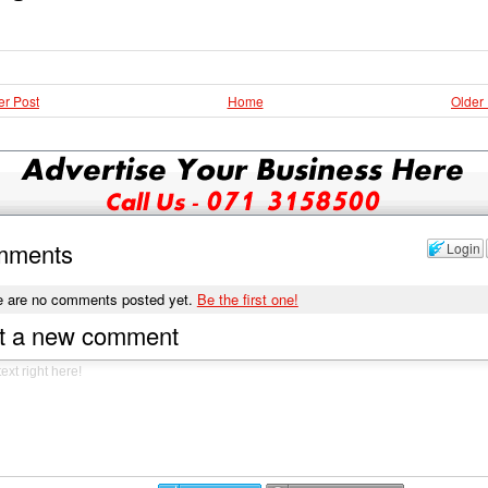
r Post
Home
Older
mments
Login
e are no comments posted yet.
Be the first one!
t a new comment