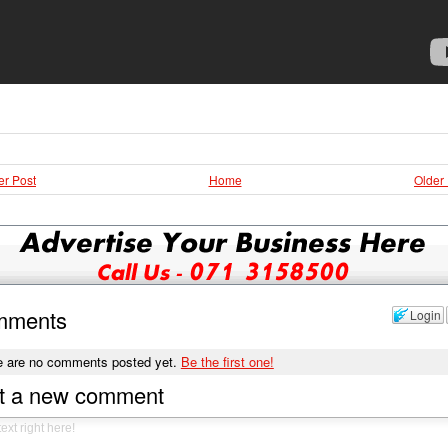
r Post
Home
Older
mments
Login
e are no comments posted yet.
Be the first one!
t a new comment