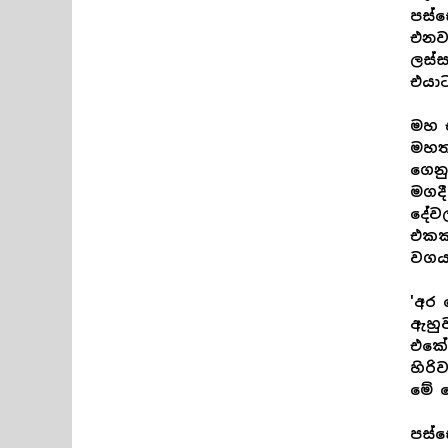
පස්ස
එනව
ලස්ස
එයා
මහ එ
මහත්
ගෙනු
මගදී
දේවල
එකක 
වගයක
'අර 
ඇහුව
එකේ 
හිරි
මේ ක
පස්ස