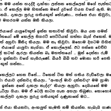
ෙ මම යන්න හදද්දී දැක්කා ලස්සන කෙල්ලෙක් මගේ පැත්ත
ා. ඒ කෙල්ල මම හිතන්නෙ මගේ දුවගේ වයස වගේ ඇති. ම
නයි.. දැකලා පුරුදු ගතියකුත් තේරුණා... පස්සෙ එයා කිවුවා,
ට මහරගම යන්න ඔනි කියලා.
යාගේ යාලුවෙකුත් ඉන්න කතාවක් කිවුවා. ඔය යන ගමන්
තයෝ මේ කෙල්ල සිගරට් පෙට්ටියක් ගත්තා බෑග් එකෙන්. 
ත් අහුවා ඕනිද කියලා. මම නෑ කිවුවා. ඔහොම දිගටම ගිහින
 එයාගේ යාලුවා නැග්ගා. ඒ කොල්ලෙක්. ඊට පස්සෙ වෙච්ච
් කටක් ඇරලා කියන්න බෑ මහත්තයෝ .. මුන් දෙන්නා රුම්
ඉන්නවා වගේ හැසිරුණේ. බියර් බිබි තව මොනා හරි පෙති
ුත් ගන්නා...
කෙල්ලට හෙන විසේ.... ටිකෙන් ටික මත් ගතිය වැඩිවෙලා ම
ා එයාව දන්නවද කියලා.. "අංකල් මාව දන්නවද? මම ග්‍රාමා
ඉන්නෙ අනේ දැකලා නැද්ද?' කියලා ඇහුවා. දෙයියනේ මම
වැටිලා ගියා. මම ඒ ටෙලි නාට්‍ය ගැන අහලා තිබුණා. කොහො
ෙල්ලව දැකලා පුරුදු ගතියකුත් දැණුනානේ මට...
ේ එයා කියනවා, අංකලුත් කැමති නම් කියන්න. හැබැයි ගාණ