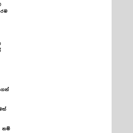
ට
ාරම
ම
්
ගෙන්
මත්
 නම්