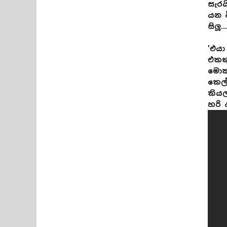
සැර
යන ව
සිලූ
'එයා
එකකු
මොක
කෙල්
කියල
හරි අ