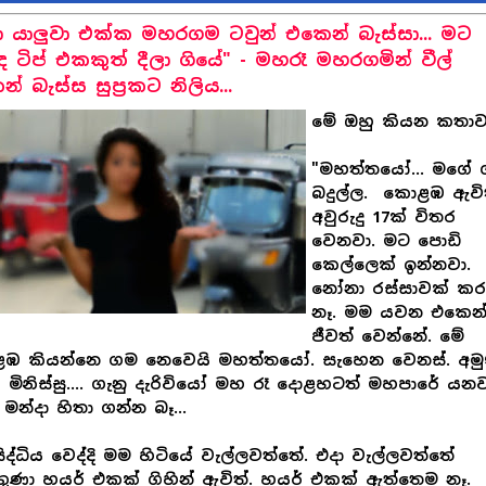
ා යාලුවා එක්ක මහරගම ටවුන් එකෙන් බැස්සා... මට
 ටිප් එකකුත් දීලා ගියේ" - මහරෑ මහරගමින් වීල්
් බැස්ස සුප්‍රකට නිලිය...
මේ ඔහු කියන කතාව
"මහත්තයෝ... මගේ
බදුල්ල. කොළඹ ඇවි
අවුරුදු 17ක් විතර
වෙනවා. මට පොඩි
කෙල්ලෙක් ඉන්නවා.
නෝනා රස්සාවක් කර
නෑ. මම යවන එකෙන
ජීවත් වෙන්නේ. මේ
ඹ කියන්නෙ ගම නෙවෙයි මහත්තයෝ. සැහෙන වෙනස්. අමුතු
ු මිනිස්සු.... ගැනු දැරිවියෝ මහ රෑ දොළහටත් මහපාරේ යනව
මන්දා හිතා ගන්න බෑ...
ිද්ධිය වෙද්දි මම හිටියේ වැල්ලවත්තේ. එදා වැල්ලවත්තේ
ුණා හයර් එකක් ගිහින් ඇවිත්. හයර් එකක් ඇත්තෙම නෑ.