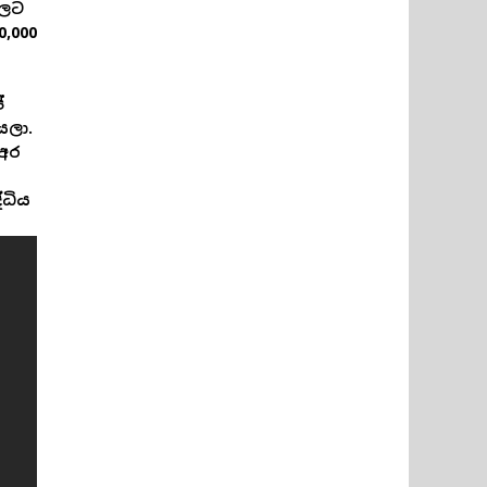
වලට
,000
්
යලා.
අර
්ධිය