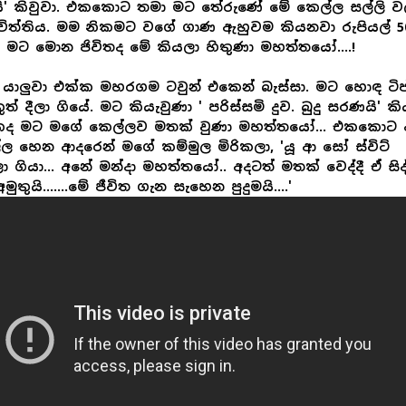
යි' කිවුවා. එකකොට තමා මට තේරුණේ මේ කෙල්ල සල්ලි 
ිත්තිය. මම නිකමට වගේ ගාණ ඇහුවම කියනවා රුපියල් 50
... මට මොන ජිවිතද මේ කියලා හිතුණා මහත්තයෝ....!
 යාලුවා එක්ක මහරගම ටවුන් එකෙන් බැස්සා. මට හොඳ ටිප
ත් දීලා ගියේ. මට කියැවුණා ' පරිස්සමි දුව. බුදු සරණයි' කි
ද මට මගේ කෙල්ලව මතක් වුණා මහත්තයෝ... එකකොට 
ල හෙන ආදරෙන් මගේ කම්මුල මිරිකලා, 'යූ ආ සෝ ස්විට්
ා ගියා... අනේ මන්දා මහත්තයෝ.. අදටත් මතක් වෙද්දී ඒ සිද
මුතුයි.......මේ ජීවිත ගැන සැහෙන පුදුමයි....'