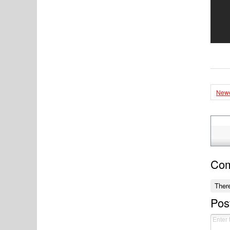
Newe
Co
Ther
Pos