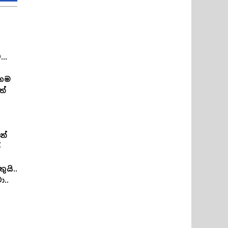
...
 ගම
ත්
න්
්
යි..
ා..