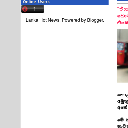
Online Users
"එය
හොඳ
Lanka Hot News. Powered by
Blogger
.
එකෙන
කොළ
අමුත
අනේ 
මේ ස
නැවත