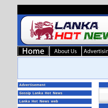
Advertisement
Gossip Lanka Hot News
Lanka Hot News web