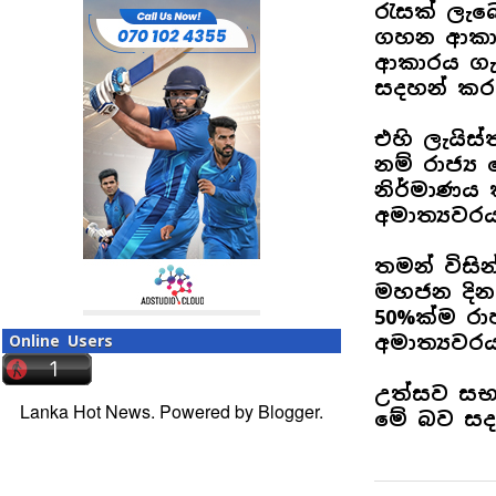
රැසක් ලැබෙ
ගහන ආකාර
ආකාරය ගැ
සදහන් කරය
එහි ලැයිස
නම් රාජ්‍
නිර්මාණය 
අමාත්‍යවර
තමන් විසින
මහජන දින
50%ක්ම රාජ
අමාත්‍යවර
Online Users
උත්සව සභා
Lanka Hot News. Powered by
Blogger
.
මේ බව සද