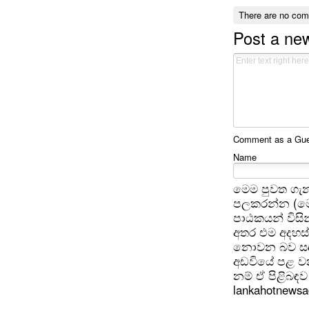
There are no co
Post a n
Comment as a Gues
Name
මෙම පුවත ගැන
පලකරන්න (මෙ
පාඨකයන් විසින
අතර එම අදහස්
නොවන බව සඳහන
අඩවියේ පළ වන
නම් ඒ පිළිබඳව 
lankahotnews