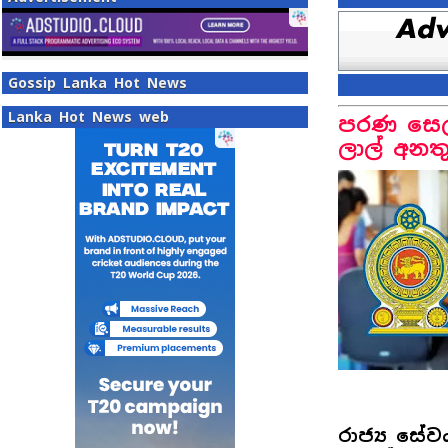
Gossip Lanka Hot News
Lanka Hot News web
පරණ සෙල්
ලාල් අනත
රාජ්‍ය සේ