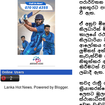
පරාර්වතන 
අනතුරට පත
වී ඇත.
ඒ අනුව මින
නිලධාරින් ම
කාලයේ රථව
නිලධාරියා
ආලෝකය පර
ලුමිනස් අත
නැවැත්විම
නිකුත්කර ඇ
කිරීමටත් 
ලබාදී ඇත.
Online Users
තවද රාත්‍ර
Lanka Hot News. Powered by
Blogger
.
ක්‍රියාකර
ලෙසට මූලස
ස්ථානාධිප
වෙත වැඩබල