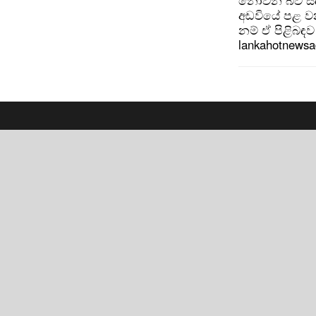
නොවන බව සඳහන
අඩවියේ පළ වන
නම් ඒ පිළිබඳව 
lankahotnews