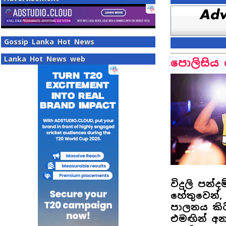
Gossip Lanka Hot News
Lanka Hot News web
පොලිසිය 
විදුලි පන
හේතුවෙන්,
පාලනය කි
එමඟින් අනත