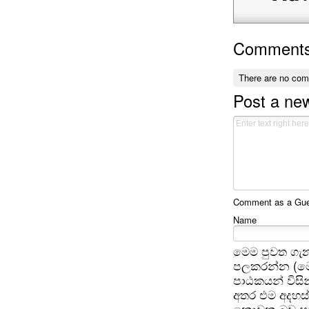
Comment
There are no co
Post a n
Comment as a Gues
Name
මෙම පුවත ගැන
පලකරන්න (මෙ
පාඨකයන් විසින
අතර එම අදහස්