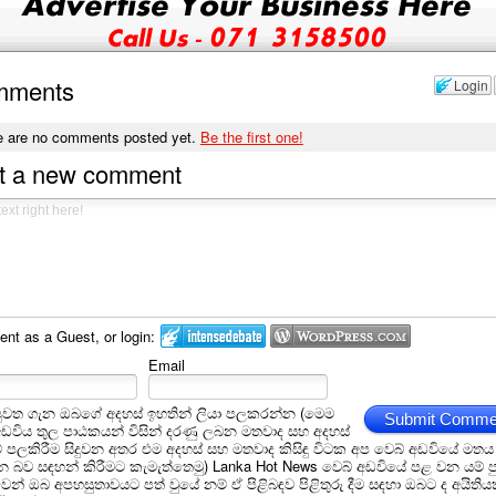
mments
Login
e are no comments posted yet.
Be the first one!
t a new comment
t as a Guest, or login:
Email
ුවත ගැන ඔබගේ අදහස් ඉහතින් ලියා පලකරන්න (මෙම
Submit Comme
අඩවිය තුල පාඨකයන් විසින් දරණු ලබන මතවාද සහ අදහස්
ීම් පලකිරීම සිදුවන අතර එම අදහස් සහ මතවාද කිසිඳු විටක අප වෙබ් අඩවියේ මතය
බව සඳහන් කිරීමට කැමැත්තෙමු) Lanka Hot News වෙබ් අඩවියේ පළ වන යම් ප
න් ඔබ අපහසුතාවයට පත් වුයේ නම් ඒ පිළිබඳව පිළිතුරු දීම සඳහා ඔබට ද අයිතිය