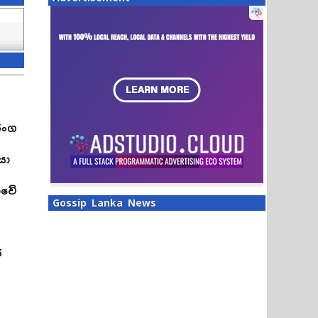
රංග
යා
ාවේ
Gossip Lanka News
ර