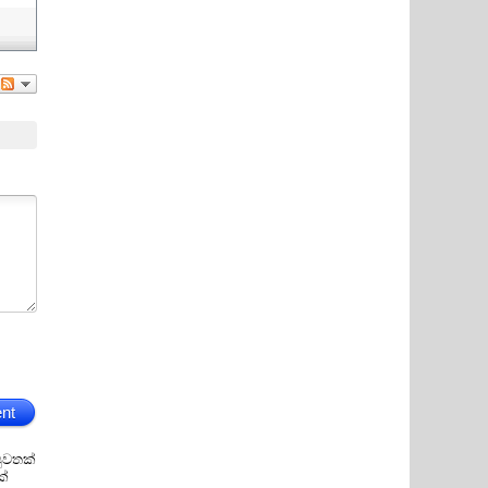
nt
ුවතක්
ක්