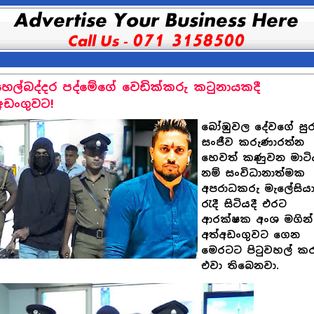
ෙල්බද්දර පද්මේගේ වෙඩික්කරු කටුනායකදී
අඩංගුවට!
බෝඹුවල දේවගේ සු
සංජීව කරුණාරත්න
හෙවත් කණුවන මාටි
නම් සංවිධානාත්මක
අපරාධකරු මැලේසිය
රැදී සිටියදී එරට
ආරක්ෂක අංශ මගින්
අත්අඩංගුවට ගෙන
මෙරටට පිටුවහල් ක
එවා තිබෙනවා.