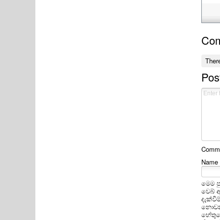
Co
Ther
Pos
Commen
Name
මෙම ප
වෙබ් 
දැක්ව
නොවන 
හේතුවෙ