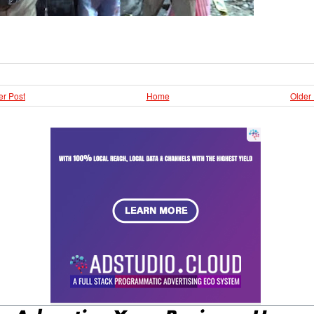
r Post
Home
Older