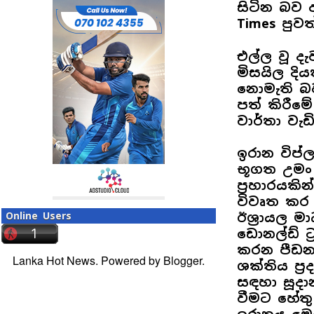
සිටින බව ඇ
Times පුවත
එල්ල වූ ද
මිසයිල දිය
නොමැති බ
පත් කිරීම
වාර්තා වැඩ
ඉරාන විප්
භූගත උමං
ප්‍රහාරයකි
විවෘත කර 
Online Users
ඊශ්‍රායල ම
ඩොනල්ඩ් ට්
කරන පීඩනය
Lanka Hot News. Powered by
Blogger
.
ශක්තිය ප්‍ර
සඳහා සූදාන
වීමට හේතු 