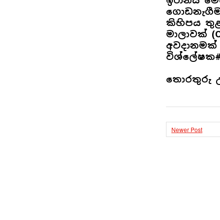
ඉරානය මෙ
ගොඩනැගීමට
කිහිපය තුළ
මාලාවක් (O
අවදානමක්
විශ්ලේෂක#M
තොරතුරු උප
Newer Post