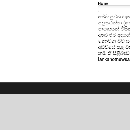
Name
මෙම පුවත ගැන
පලකරන්න (මෙ
පාඨකයන් විසින
අතර එම අදහස්
නොවන බව සඳහන
අඩවියේ පළ වන
නම් ඒ පිළිබඳව 
lankahotnews