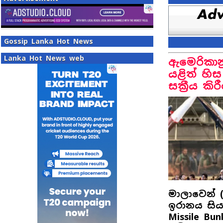
Gossip Lanka Hot News
Lanka Hot News web
ඇමෙරිකානු
යළිත් හි
සක්‍රීය කි
මාලාවෙන් (
ඉරානය සිය
Missile Bun