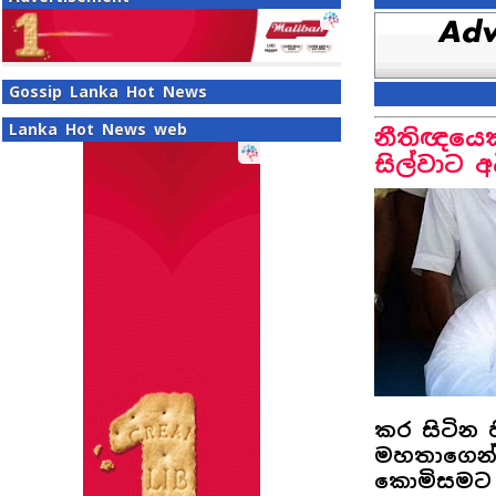
Gossip Lanka Hot News
Lanka Hot News web
නීතිඥයෙකු
සිල්වාට 
කර සිටින හි
මහතාගෙන් 
කොමිසමට 