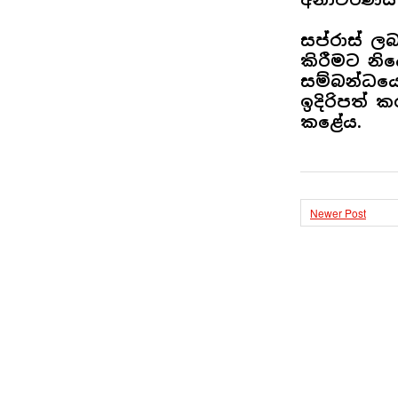
සප්රාස් ලබ
කිරීමට නි
සම්බන්ධයෙ
ඉදිරිපත්
කළේය.
Newer Post