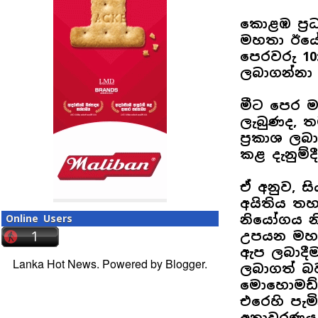
කොළඹ ප්‍ර
මහතා ඊයේ
පෙරවරු 10
ලබාගන්නා 
මීට පෙර මා
ලැබුණද, 
ප්‍රකාශ ලබ
කළ දැනුම්ද
ඒ අනුව, සි
අයිතිය තහ
නියෝගය නි
Online Users
උපයන මහා 
ඇප ලබාදීම
Lanka Hot News. Powered by
Blogger
.
ලබාගත් බව
මොහොමඩ් ම
එරෙහි පැම
අනාවරණය 