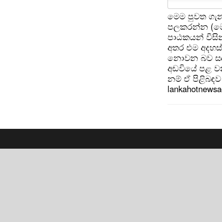
මෙම පුවත ගැන
පලකරන්න (මෙ
පාඨකයන් විසින
අතර එම අදහස්
නොවන බව සඳහන
අඩවියේ පළ වන
නම් ඒ පිළිබඳව 
lankahotnews