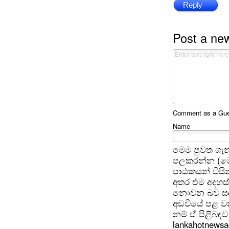
Reply
Post a n
Comment as a Gues
Name
මෙම පුවත ගැන
පලකරන්න (මෙ
පාඨකයන් විසින
අතර එම අදහස්
නොවන බව සඳහන
අඩවියේ පළ වන
නම් ඒ පිළිබඳව 
lankahotnews