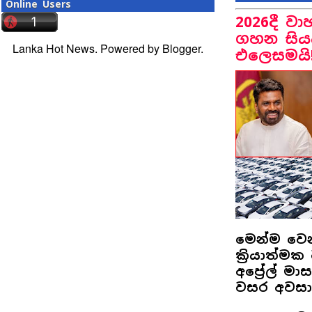
Online Users
2026දී ව
ගහන සියය
Lanka Hot News. Powered by
Blogger
.
එලෙසමයි
මෙන්ම වෙ
ක්‍රියාත්
අප්‍රේල් 
වසර අවසා