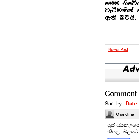
මෙම නිවේ
වැටීමකින
ඇති බවයි.
Newer Post
Comment
Sort by:
Date
Chandima
පුස් සයිකලය
කියලා බලයට