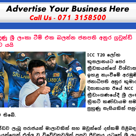
ුණු ශ්‍රී ලංකා ටීම් එක බලන්න ජනපති අනුර ග්‍රවුන්ඩ්
 යයි
ICC T20 ලෝක
කුසලානයට පෙර
ක්‍රීඩකයන්ගේ විශ්වා
ඉහළ නැංවීමේ අරමුණි
ජනාධිපති අනුර කුමා
දිසානායක ඊයේ NCC
ක්‍රීඩාංගණයේදී ශ්‍රී ල
ක්‍රිකට් කණ්ඩායම ස
පුහුණු සැසියකින් පස
 තිබේ.
ඩව ලැබූ පරාජයන් මාලාවකින් සහ ඔවුන්ගේ දස්කම් පිළිබ
යන්ගෙන් එල්ල වූ විවේචනවලින් පසුව පීඩනය යටතේ ශ්‍රී ල