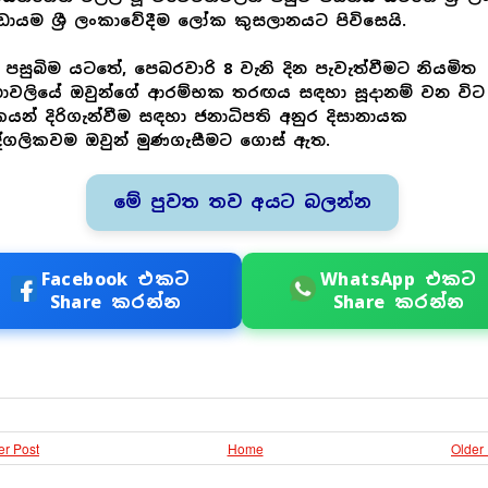
ායම ශ්‍රී ලංකාවේදීම ලෝක කුසලානයට පිවිසෙයි.
පසුබිම යටතේ, පෙබරවාරි 8 වැනි දින පැවැත්වීමට නියමිත
ාවලියේ ඔවුන්ගේ ආරම්භක තරඟය සඳහා සූදානම් වන විට
ීඩකයන් දිරිගැන්වීම සඳහා ජනාධිපති අනුර දිසානායක
්ගලිකවම ඔවුන් මුණගැසීමට ගොස් ඇත.
මේ පුවත තව අයට බලන්න
Facebook එකට
WhatsApp එකට
Share කරන්න
Share කරන්න
r Post
Home
Older