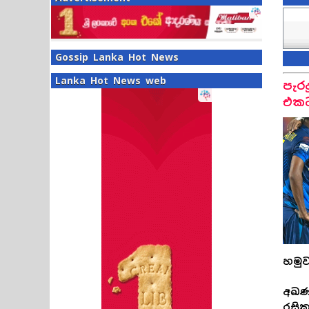
Gossip Lanka Hot News
Lanka Hot News web
පැරද
එකට
හමුව
අඛණ්
රසික