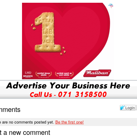
mments
Login
e are no comments posted yet.
Be the first one!
t a new comment