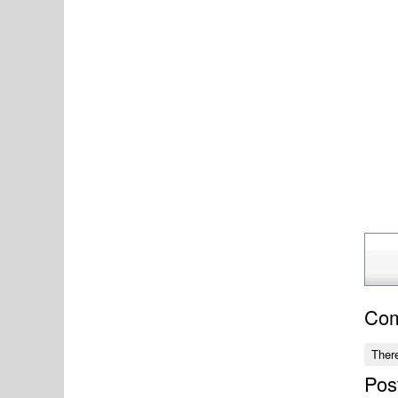
Co
Ther
Pos