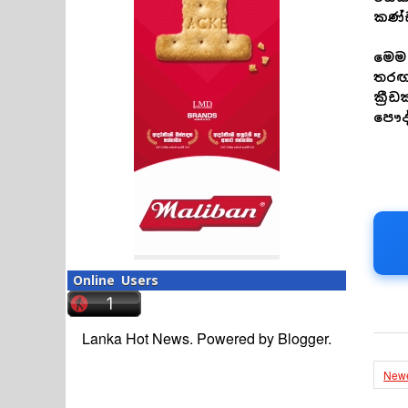
කණ්ඩ
මෙම 
තරඟ
ක්‍ර
පෞද
Online Users
Lanka Hot News. Powered by
Blogger
.
Newe