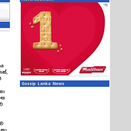
සය
න්,
ර
Gossip Lanka News
ංකා
මඟ
ුව
ඳව
ංකා