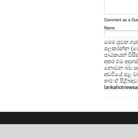
Comment as a Gues
Name
මෙම පුවත ගැන
පලකරන්න (මෙ
පාඨකයන් විසින
අතර එම අදහස්
නොවන බව සඳහන
අඩවියේ පළ වන
නම් ඒ පිළිබඳව 
lankahotnews