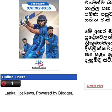
එමෙන්ම බ
ගාල්ල සහ ම
පමණ පසුව 
සහිත වැසි
මේ අතර මධ
ප්‍රදේශවල
ත්‍රිකුණ
දිස්ත්‍රික
තද සුළං ඇ
දැනුම්දී සිටී
Online Users
Newer Post
Lanka Hot News. Powered by
Blogger
.