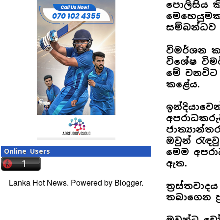
පොලිසිය ක
මෙහෙයුමකද
සම්බන්ධව 
විමර්ශන ක
විශේෂ වි
මේ වනවිට 
කළේය.
ඉන්දියාවෙ
අපරාධකරුව
ජාත්‍යාන්
ඔවුන් රැඳව
මෙම අපරා
Online Users
ඇත.
Lanka Hot News. Powered by
Blogger
.
ත්‍රස්තවා
තබාගෙන ප්
ඔවුන්ට චෝ