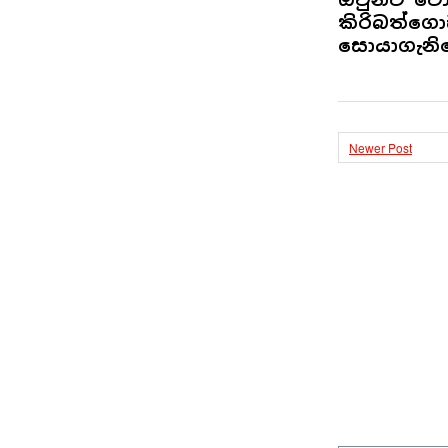
කිරිබත්ගොඩ
සොයාගැනිම
Newer Post