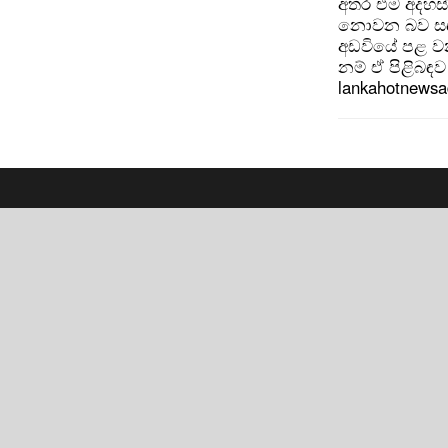
අතර එම අදහස්
නොවන බව සඳහන
අඩවියේ පළ වන
නම් ඒ පිළිබඳව 
lankahotnews