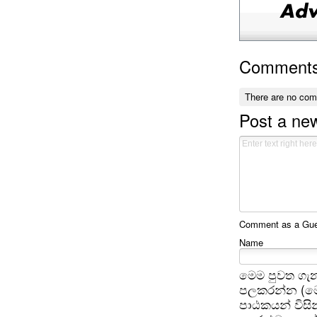
Comment
There are no co
Post a n
Comment as a Gues
Name
මෙම පුවත ගැන
පලකරන්න (මෙ
පාඨකයන් විසින