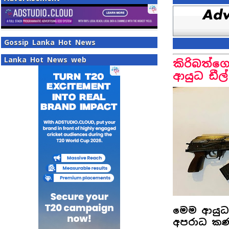
Gossip Lanka Hot News
Lanka Hot News web
කිරිබත්ග
ආයුධ ඩීල
මෙම ආයුධ
අපරාධ කණ