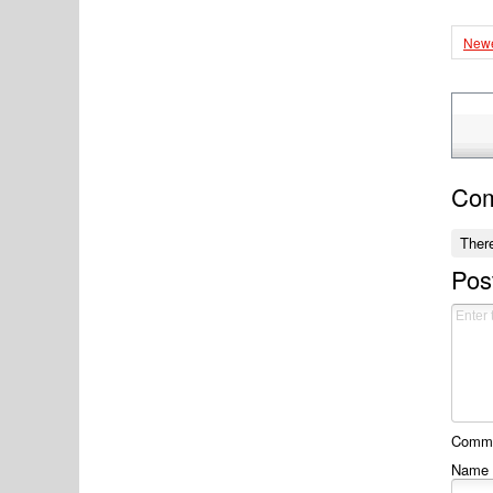
Newe
Co
Ther
Pos
Commen
Name