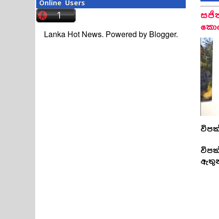
Online Users
සජි
කොහ
Lanka Hot News. Powered by
Blogger
.
විපක
විපක
ඇතු