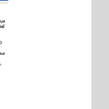
රූප
ින්
යට
ශනය
.