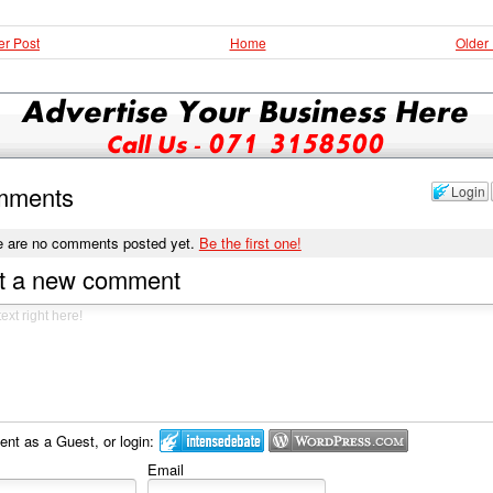
r Post
Home
Older
mments
Login
e are no comments posted yet.
Be the first one!
t a new comment
t as a Guest, or login:
Email