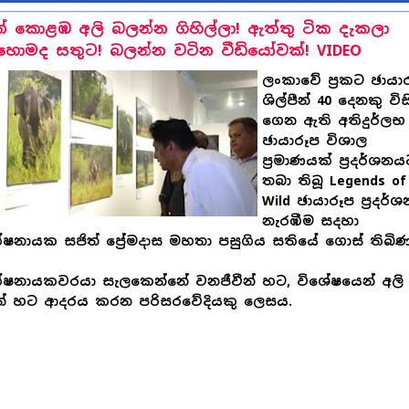
ත් කොළඹ අලි බලන්න ගිහිල්ලා! ඇත්තු ටික දැකලා
ොමද සතුට! බලන්න වටින වීඩියෝවක්! VIDEO
ලංකාවේ ප්‍රකට ඡායා
ශිල්පීන් 40 දෙනකු විස
ගෙන ඇති අතිදුර්ලභ
ඡායාරූප විශාල
ප්‍රමාණයක් ප්‍රදර්ශන
තබා තිබූ Legends of
Wild ඡායාරූප ප්‍රදර්
නැරඹීම සදහා
්ෂනායක සජිත් ප්‍රේමදාස මහතා පසුගිය සතියේ ගොස් තිබිණ
්ෂනායකවරයා සැලකෙන්නේ වනජීවීන් හට, විශේෂයෙන් අලි
න් හට ආදරය කරන පරිසරවේදියකු ලෙසය.