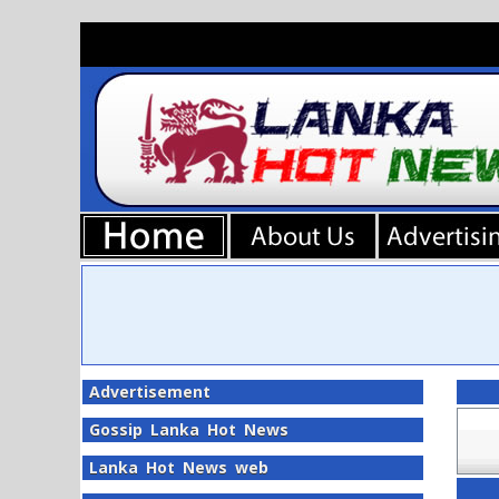
Advertisement
Gossip Lanka Hot News
Lanka Hot News web