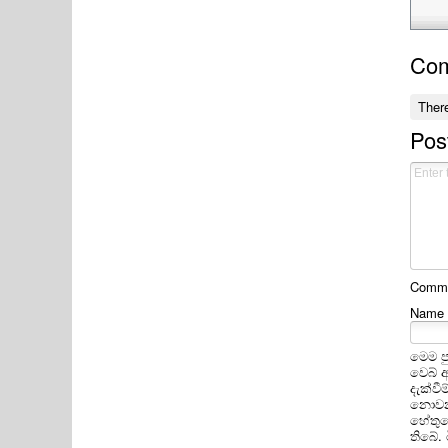
Co
Ther
Pos
Commen
Name
මෙම ප
වෙබ් 
දැක්ව
නොවන 
හේතුවෙ
තිබේ.