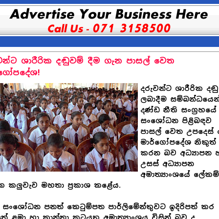
වන්ට ශාරීරික දඬුවම් දීම ගැන පාසල් වෙත
්ගෝපදේශ!
දරුවන්ට ශාරීරික දඬ
ලබාදීම සම්බන්ධයෙන
දණ්ඩ නීති සංග්‍රහයේ
සංශෝධන පිළිබඳව
පාසල් වෙත උපදෙස්
මාර්ගෝපදේශ නිකුත්
කරන බව අධ්‍යාපන 
උසස් අධ්‍යාපන
අමාත්‍යාංශයේ ලේකම
 කලුවැව මහතා ප්‍රකාශ කළේය.
සංශෝධන පනත් කෙටුම්පත පාර්ලිමේන්තුවට ඉදිරිපත් කර
ේ ළමා හා කාන්තා කටයුතු අමාත්‍යාංශය විසින් බව ද