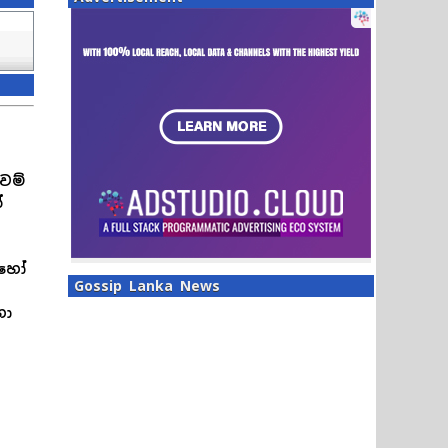
ුවම්
්
 හෝ
Gossip Lanka News
හා
්