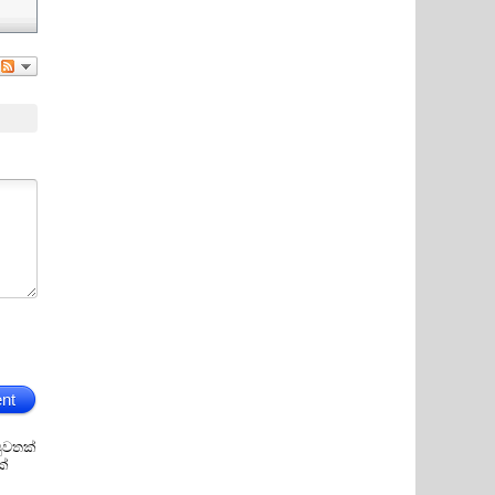
nt
ුවතක්
ක්