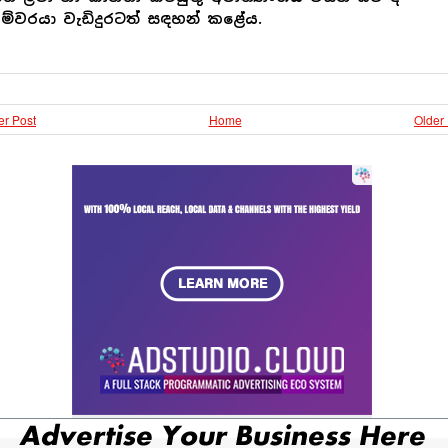
්වරයා වැඩිදුරටත් සඳහන් කළේය.
r Post
Home
Older