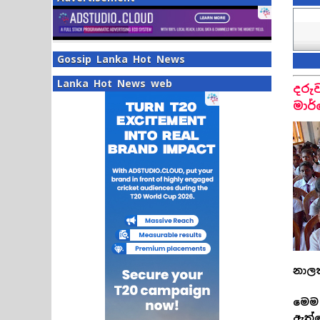
Gossip Lanka Hot News
Lanka Hot News web
දරු
මාර
නාලක
මෙම 
ඇත්ත