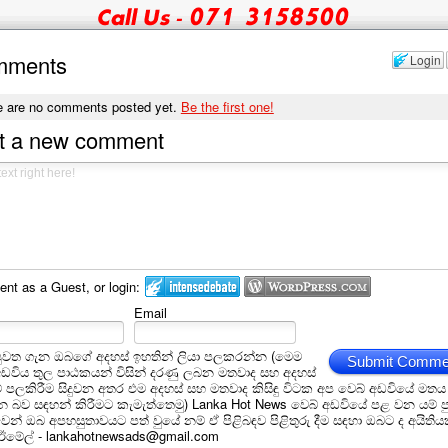
mments
Login
e are no comments posted yet.
Be the first one!
t a new comment
t as a Guest, or login:
Email
ුවත ගැන ඔබගේ අදහස් ඉහතින් ලියා පලකරන්න (මෙම
Submit Comme
අඩවිය තුල පාඨකයන් විසින් දරණු ලබන මතවාද සහ අදහස්
ීම් පලකිරීම සිදුවන අතර එම අදහස් සහ මතවාද කිසිඳු විටක අප වෙබ් අඩවියේ මතය
බව සඳහන් කිරීමට කැමැත්තෙමු) Lanka Hot News වෙබ් අඩවියේ පළ වන යම් ප
න් ඔබ අපහසුතාවයට පත් වුයේ නම් ඒ පිළිබඳව පිළිතුරු දීම සඳහා ඔබට ද අයිතිය
 ඊමේල් - lankahotnewsads@gmail.com