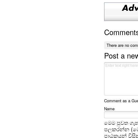
Comment
There are no co
Post a n
Comment as a Gues
Name
මෙම පුවත ගැන
පලකරන්න (මෙ
පාඨකයන් විසින