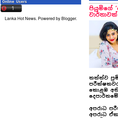
Online Users
පියුමිගේ
වාර්තාවක්
Lanka Hot News. Powered by
Blogger
.
තත්ත්ව ප්‍
පරීක්ෂකවර
කොළඹ අතිර
දෙපාර්තම
අපරාධ පරී
අපරාධ ඒකක