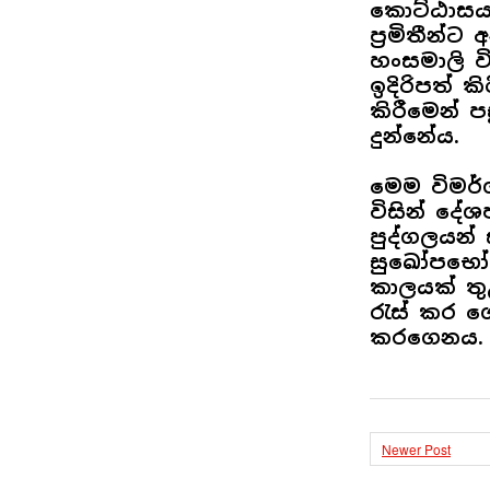
කොට්ඨාසය
ප්‍රමිතීන්
හංසමාලි 
ඉදිරිපත් 
කිරීමෙන් 
දුන්නේය.
මෙම විමර්
විසින් ද
පුද්ගලයන්
සුඛෝපභෝග
කාලයක් තු
රැස් කර ග
කරගෙනය.
Newer Post