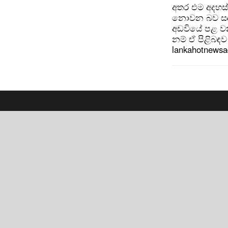
අතර එම අදහස්
නොවන බව සඳහන
අඩවියේ පළ වන
නම් ඒ පිළිබඳව 
lankahotnews