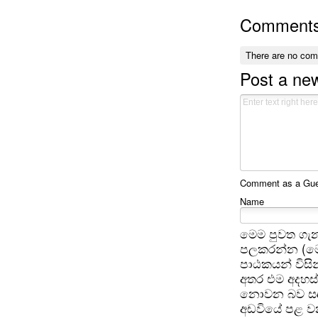
Comment
There are no co
Post a n
Comment as a Gues
Name
මෙම පුවත ගැන
පලකරන්න (මෙ
පාඨකයන් විසින
අතර එම අදහස්
නොවන බව සඳහන
අඩවියේ පළ වන