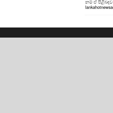
නම් ඒ පිළිබඳව 
lankahotnews