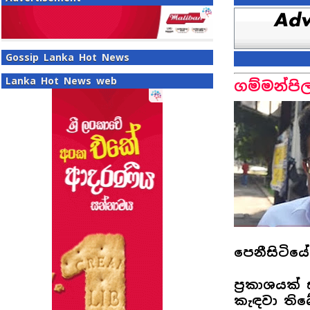
Gossip Lanka Hot News
Lanka Hot News web
ගම්මන්පි
පෙනීසිටියේ
ප්‍රකාශයක
කැඳවා තිබ