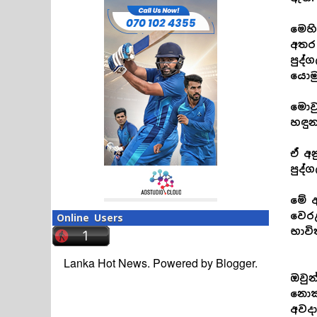
මෙහි
අතර 
පුද්
යොම
මොවු
හඳු
ඒ අන
පුද්
මේ අ
වෙරළ
Online Users
භාවි
Lanka Hot News. Powered by
Blogger
.
ඔවුන
නොකර
අවද