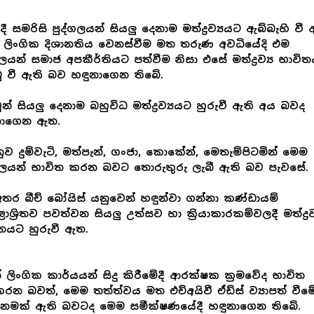
දී සමරිසි පුද්ගලයන් සියලු දෙනාම මත්ද්‍රව්‍යයට ඇබ්බැහි වී 
ලිංගික දිශානතිය වෙනස්වීම මත තරුණ අවධියේදි එම
ගලයන් සමාජ අපකීර්තියට පත්වීම නිසා එසේ මත්ද්‍රව්‍ය භාවි
ු වී ඇති බව හඳුනාගෙන තිබේ.
න් සියලු දෙනාම බහුවිධ මත්ද්‍රව්‍යයට හුරුවී ඇති අය බවද
නාගෙන ඇත.
ුව දුම්වැටි, මත්පැන්, ගංජා, කොකේන්, මෙතැම්පිටමින් මෙම
ගලයන් භාවිත කරන බවට තොරුතුරු ලැබී ඇති බව පැවසේ.
තර බීච් බෝයිස් යනුවෙන් හඳුන්වා ගන්නා කණ්ඩායම්
ාශ්‍රිතව පවත්වන සියලු උත්සව හා ක්‍රියාකාරකම්වලදී මත්ද්‍රව්
තයට හුරුවී ඇත.
් ලිංගික කාර්යයන් සිදු කිරීමේදී ආරක්ෂක ක්‍රමවේද භාවිත
න බවත්, මෙම තත්ත්වය මත එච්අයිවී ඒඩ්ස් ව්‍යාපත් වීම
ානමක් ඇති බවටද මෙම සමීක්ෂණයේදී හඳුනාගෙන තිබේ.