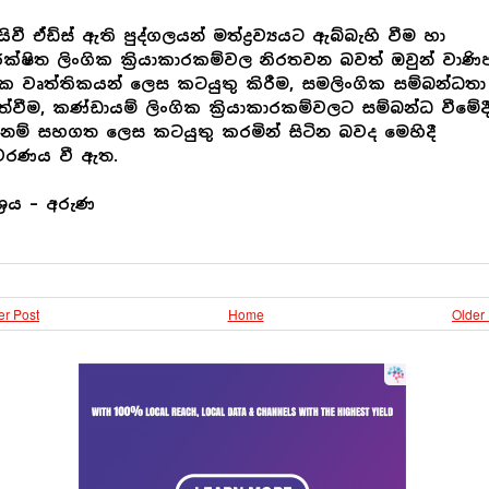
යිවී ඒඩ්ස් ඇති පුද්ගලයන් මත්ද්‍රව්‍යයට ඇබ්බැහි වීම හා
ක්ෂිත ලිංගික ක්‍රියාකාරකම්වල නිරතවන බවත් ඔවුන් වාණි
ික වෘත්තිකයන් ලෙස කටයුතු කිරීම, සමලිංගික සම්බන්ධතා
ත්වීම, කණ්ඩායම් ලිංගික ක්‍රියාකාරකම්වලට සම්බන්ධ වීමේද
නම් සහගත ලෙස කටයුතු කරමින් සිටින බවද මෙහිදී
වරණය වී ඇත.
ශ්‍රය – අරුණ
r Post
Home
Older