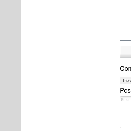
Co
Ther
Pos