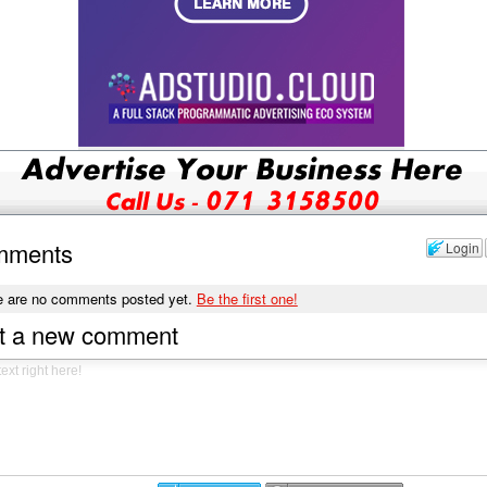
mments
Login
e are no comments posted yet.
Be the first one!
t a new comment