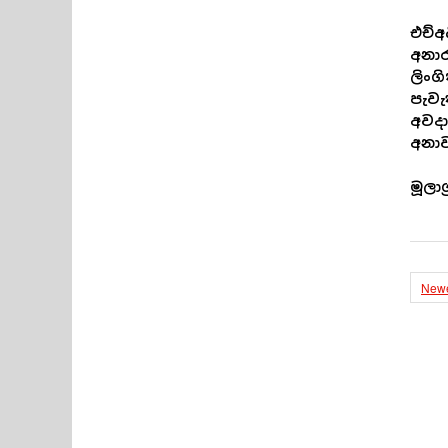
එච්අ
අනාර
ලිංග
පැවැ
අවදා
අනා
මූලා
Newe