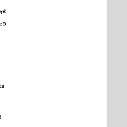
ඇති
තයට
‍ය
ේ