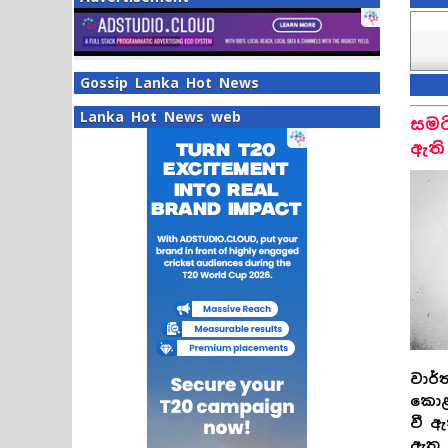
Gossip Lanka Hot News
Lanka Hot News web
සමරි
ඇති
වාර්
කොළඹ
වී ඇ
ඇත