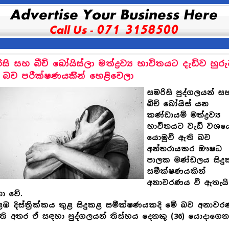
සි සහ බීච් බෝයිස්ලා මත්ද්‍රව්‍ය භාවිතයට දැඩිව හුර
 බව පරීක්ෂණයකිින් හෙළිවෙලා
සමරිසි පුද්ගලයන් ස
බීච් බෝයිස් යන
කණ්ඩායම් මත්ද්‍රව්‍ය
භාවිතයට වැඩි වශය
යොමුවී ඇති බව
අන්තරායකර ඖෂධ
පාලක මණ්ඩලය සිදු
සමීක්ෂණයකින්
අනාවරණය වී ඇතැයි
තා වේ.
 දිස්ත්‍රික්කය තුළ සිදුකළ සමීක්ෂණයකදි මේ බව අනාව
ති අතර ඒ සඳහා පුද්ගලයන් තිස්හය දෙනකු (36) යොදාගෙන
.