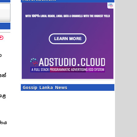
ුව
හ
ෙන්
Gossip Lanka News
කළ
රණය