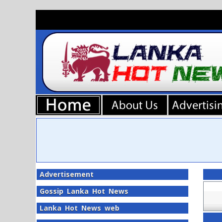
Advertisement
Gossip Lanka Hot News
Lanka Hot News web