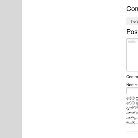
Co
Ther
Pos
Commen
Name
මෙම ප
වෙබ් 
දැක්ව
නොවන 
හේතුවෙ
තිබේ.