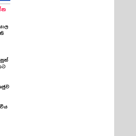
්න
්යාල
ති
්
සුන්
කට
ෘජුව
විය