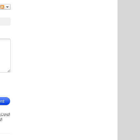
nt
ුවතක්
ක්