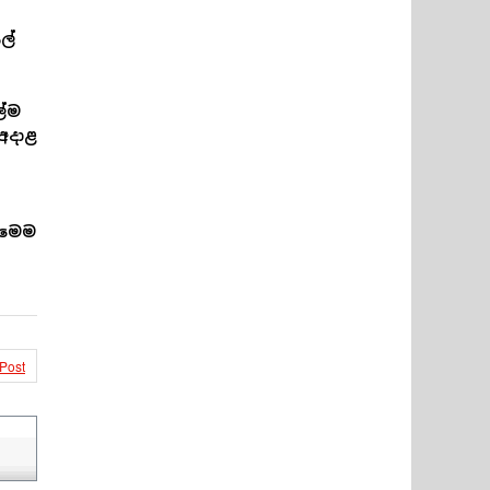
ල්
ලේම
අදාළ
 මෙම
 Post