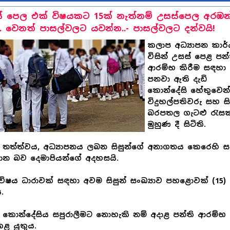
් පෙල එක් විෂයකට 15ක් නැත්නම් උසස්පෙල අරඹන
.. වෙනත් පාසල්වලට යවන්න..- පාසල්වලට දන්වයි!
කලාප අධ්‍යාපන කාර
විසින් උසස් පෙළ පන්
ආරම්භ කිරීම සඳහා
පනවා ඇති දැඩි
කොන්දේසි හේතුවෙන
විදුහල්පතිවරු සහ සි
බරපතල ගැටළු රැස
මුහුණ දී සිටිති.
තත්ත්වය, අධ්‍යාපනය ලබන සිසුන්ගේ අනාගතය කෙරෙහි ස
ාන බව දෙමාපියන්ගේ අදහසයි.
විෂය ධාරාවක් සඳහා අවම සිසුන් සංඛ්‍යාව පහළොවක් (15) 
.
කොන්දේසිය සපුරාලීමට නොහැකි නම් අදාළ පන්ති ආරම්භ
ළ යුතුය.