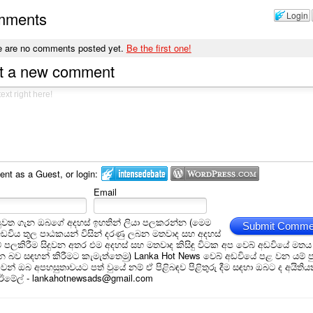
mments
Login
e are no comments posted yet.
Be the first one!
t a new comment
t as a Guest, or login:
Email
ුවත ගැන ඔබගේ අදහස් ඉහතින් ලියා පලකරන්න (මෙම
Submit Comme
අඩවිය තුල පාඨකයන් විසින් දරණු ලබන මතවාද සහ අදහස්
ීම් පලකිරීම සිදුවන අතර එම අදහස් සහ මතවාද කිසිඳු විටක අප වෙබ් අඩවියේ මතය
බව සඳහන් කිරීමට කැමැත්තෙමු) Lanka Hot News වෙබ් අඩවියේ පළ වන යම් ප
න් ඔබ අපහසුතාවයට පත් වුයේ නම් ඒ පිළිබඳව පිළිතුරු දීම සඳහා ඔබට ද අයිතිය
 ඊමේල් - lankahotnewsads@gmail.com