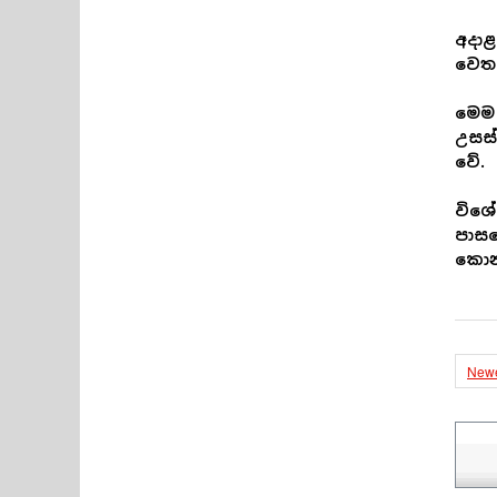
අදාළ
වෙත
මෙම 
උසස්
වේ.
විශේ
පාසල
කොන්
Newe