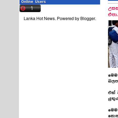
Online Users
උසස
එපා
Lanka Hot News. Powered by
Blogger
.
මෙම 
බලප
එක් 
යුතුය
මෙම 
නොක