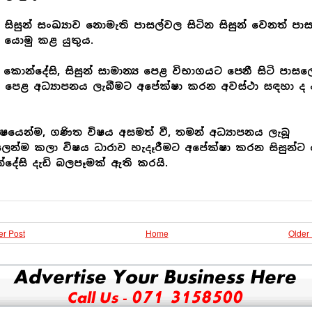
 සිසුන් සංඛ්‍යාව නොමැති පාසල්වල සිටින සිසුන් වෙනත් පාස
 යොමු කළ යුතුය.
කොන්දේසි, සිසුන් සාමාන්‍ය පෙළ විභාගයට පෙනී සිටි පාස
 පෙළ අධ්‍යාපනය ලැබීමට අපේක්ෂා කරන අවස්ථා සඳහා ද 
ෂයෙන්ම, ගණිත විෂය අසමත් වී, තමන් අධ්‍යාපනය ලැබූ
ෙන්ම කලා විෂය ධාරාව හැදෑරීමට අපේක්ෂා කරන සිසුන්ට
දේසි දැඩි බලපෑමක් ඇති කරයි.
r Post
Home
Older