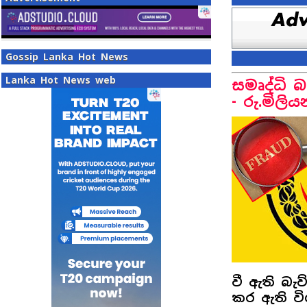
Gossip Lanka Hot News
Lanka Hot News web
සමෘද්ධි 
- රු.මිල
වී ඇති බැ
කර ඇති ව