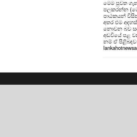
මෙම පුවත ගැන
පලකරන්න (මෙ
පාඨකයන් විසින
අතර එම අදහස්
නොවන බව සඳහන
අඩවියේ පළ වන
නම් ඒ පිළිබඳව 
lankahotnews