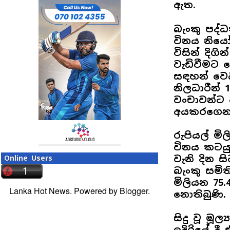
ඇත.
බැංකු පද්
විනය නියෝග
විසින් දිග
වැඩිවීමට 
සඳහන් වෙයි
නිලධාරීන් 
වංචාවන්ට 
අයකරගෙන
රුපියල් මි
විනය කටයුත
වැනි දින ස
Online Users
බැංකු සමිති
මිලියන 75
Lanka Hot News. Powered by
Blogger
.
නොතිබුණි.
සිදු වූ මූ
ඉදිරියේ ද