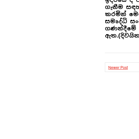
ගැනීම සඳහ
කරමින් මෙ
සමෘද්ධි සං
ගණන්දීමේ
ඇත.(දිවයින
Newer Post