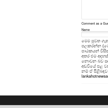
Comment as a Gues
Name
මෙම පුවත ගැන
පලකරන්න (මෙ
පාඨකයන් විසින
අතර එම අදහස්
නොවන බව සඳහන
අඩවියේ පළ වන
නම් ඒ පිළිබඳව 
lankahotnews