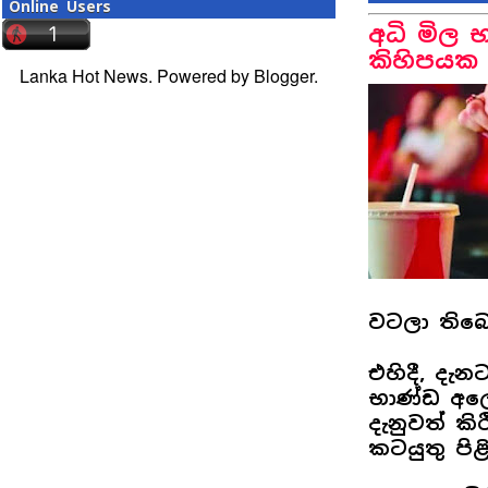
Online Users
අධි මිල
කිහිපයක
Lanka Hot News. Powered by
Blogger
.
වටලා තිබ
එහිදී, දැ
භාණ්ඩ අල
දැනුවත් ක
කටයුතු පි