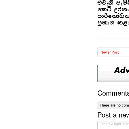
එවැනි පැම
කෙටි දුර
පාරිභෝගික 
ප්‍රකාශ කළා
Newer Post
Comment
There are no co
Post a n