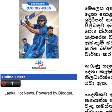
මෙලෙස අත
දෙනා කො
ඉදිරිපත් 
පිළිබඳව 
පොදු ස්ථා
හැසිරෙන බ
ඇමැතුම් ම
කරන බවත්
වාර්තා කර
කරුණු සලක
දෙනා කැල
නිලධාරීන්
Online Users
යවා ඇත.
Lanka Hot News. Powered by
Blogger
.
දෛනිකව අ
තදාසන්න 
වැඳ නමස්ක
ස්ථානය අපිර