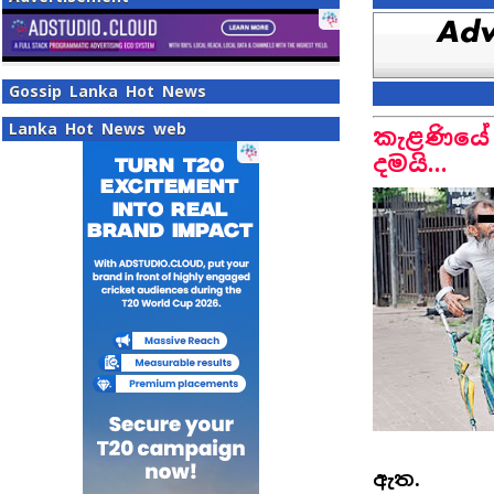
Gossip Lanka Hot News
Lanka Hot News web
කැළණියේ 
දමයි…
ඇත.