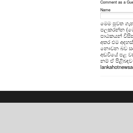
Comment as a Gues
Name
මෙම පුවත ගැන
පලකරන්න (මෙ
පාඨකයන් විසින
අතර එම අදහස්
නොවන බව සඳහන
අඩවියේ පළ වන
නම් ඒ පිළිබඳව 
lankahotnews