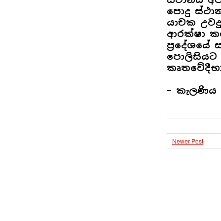
පොදු ස්ථා
යාචක උවදුර
ආරක්ෂා කර
ප්‍රදේශයේ
පොලිසියට
කෘතවේදීභ
– කැලණිය ක
Newer Post