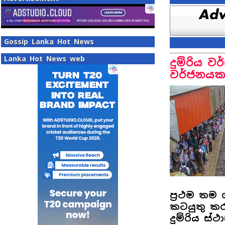
Gossip Lanka Hot News
Lanka Hot News web
දුම්රිය ව
වර්ජනයකට
ප්‍රථම තම 
කටයුතු ක
දුම්රිය ස්