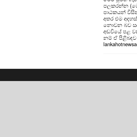
පලකරන්න (මෙ
පාඨකයන් විසින
අතර එම අදහස්
නොවන බව සඳහන
අඩවියේ පළ වන
නම් ඒ පිළිබඳව 
lankahotnews