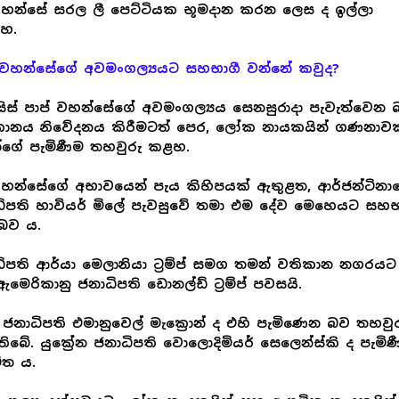
වහන්සේ සරල ලී පෙට්ටියක භූමදාන කරන ලෙස ද ඉල්ලා
යහ.
් වහන්සේගේ අවමංගල්‍යයට සහභාගී වන්නේ කවුද?
ැන්සිස් පාප් වහන්සේගේ අවමංගල්‍යය සෙනසුරාදා පැවැත්වෙන
කානය නිවේදනය කිරීමටත් පෙර, ලෝක නායකයින් ගණනාවක
්ගේ පැමිණීම තහවුරු කළහ.
හන්සේගේ අභාවයෙන් පැය කිහිපයක් ඇතුළත, ආර්ජන්ටිනා
ිපති හාවියර් මිලේ පැවසුවේ තමා එම දේව මෙහෙයට සහභ
බව ය.
ිපති ආර්යා මෙලානියා ට්‍රම්ප් සමග තමන් වතිකාන නගරය
මෙරිකානු ජනාධිපති ඩොනල්ඩ් ට්‍රම්ප් පවසයි.
ංශ ජනාධිපති එමානුවෙල් මැක්‍රොන් ද එහි පැමිණෙන බව තහවු
ිබේ. යුක්‍රේන ජනාධිපති වොලොදිමියර් සෙලෙන්ස්කි ද පැමි
ිත ය.