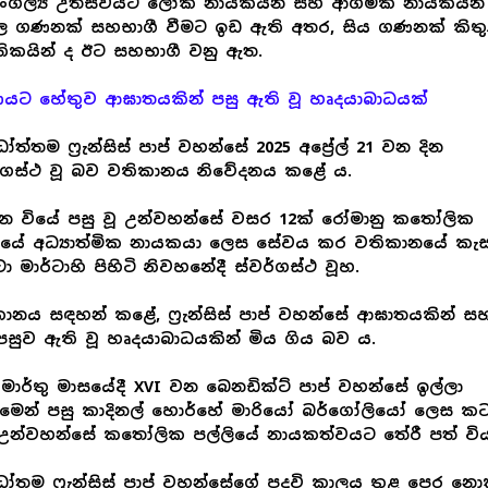
ංගල්‍ය උත්සවයට ලෝක නායකයින් සහ ආගමික නායකයින්
ාල ගණනක් සහභාගී වීමට ඉඩ ඇති අතර, සිය ගණනක් කිතු
ිකයින් ද ඊට සහභාගී වනු ඇත.
යට හේතුව ආඝාතයකින් පසු ඇති වූ හෘදයාබාධයක්
ධෝත්තම ෆ්‍රැන්සිස් පාප් වහන්සේ 2025 අප්‍රේල් 21 වන දින
්ගස්ථ වූ බව වතිකානය නිවේදනය කළේ ය.
න වියේ පසු වූ උන්වහන්සේ වසර 12ක් රෝමානු කතෝලික
ලියේ අධ්‍යාත්මික නායකයා ලෙස සේවය කර වතිකානයේ කැස
ටා මාර්ටාහි පිහිටි නිවහනේදී ස්වර්ගස්ථ වූහ.
ානය සඳහන් කළේ, ෆ්‍රැන්සිස් පාප් වහන්සේ ආඝාතයකින් ස
පසුව ඇති වූ හෘදයාබාධයකින් මිය ගිය බව ය.
 මාර්තු මාසයේදී XVI වන බෙනඩික්ට් පාප් වහන්සේ ඉල්ලා
ීමෙන් පසු කාදිනල් හොර්හේ මාරියෝ බර්ගෝලියෝ ලෙස කට
උන්වහන්සේ කතෝලික පල්ලියේ නායකත්වයට තේරී පත් විය
ධෝතම ෆ්‍රැන්සිස් පාප් වහන්සේගේ පදවි කාලය තුළ පෙර න