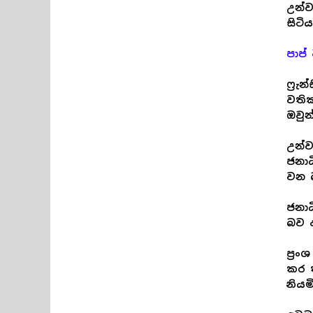
උන්
සිටි
පාප
ෆ්‍ර
වති
ඔවුන
උන්ව
ජනාධ
වන 
ජනාධ
බව ඇ
ප්‍ර
කර ත
නියම