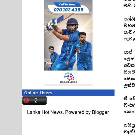
එහි 
පල්ල
වහන
පැවැ
පැවැ
පාප්
ලෙස 
අවසන
සිය
සොහ
උන්
Online Users
ඒ ව
බැසි
Lanka Hot News. Powered by
Blogger
.
කෙර
සයිප
තැන්