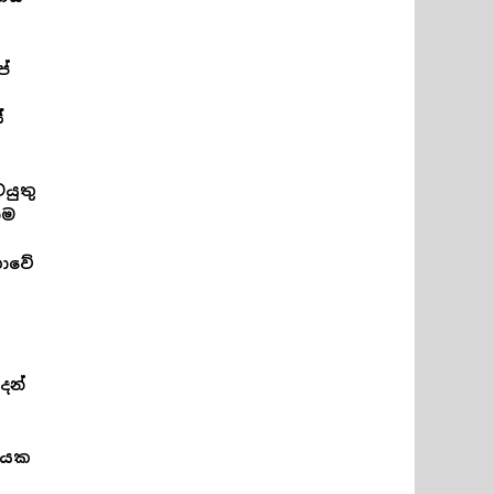
ප්
ේ
යුතු
තම
කාවේ
දන්
ටියක