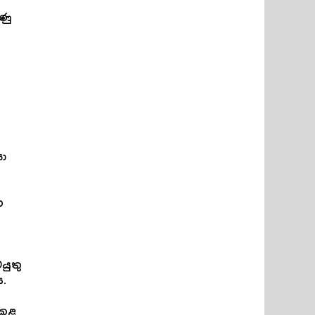
ණු
ා
හ
යුතු
.
ොකළ