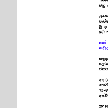
1669
වනු
යුන
පාප්
වූ ද
ඉටු 
පාප්
කවුද
සඳුද
ලෝකය
ජනපද
අද (
කෙවි
‘කැම
අස්ව
2019