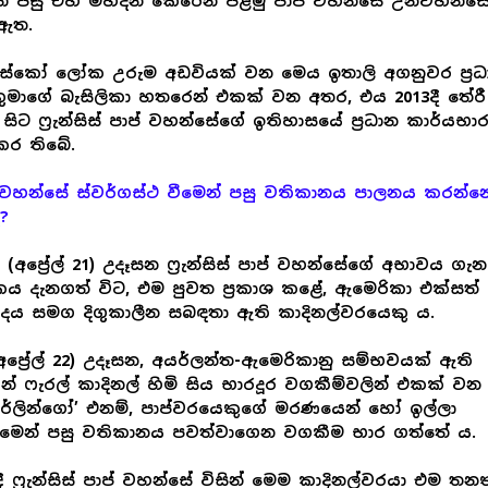
න් පසු එහි මිහිදන් කෙරෙන පළමු පාප් වහන්සේ උන්වහන්ස
 ඇත.
ෙස්කෝ ලෝක උරුම අඩවියක් වන මෙය ඉතාලි අගනුවර ප්‍රධ
තුමාගේ බැසිලිකා හතරෙන් එකක් වන අතර, එය 2013දී තේරී
ා සිට ෆ්‍රැන්සිස් පාප් වහන්සේගේ ඉතිහාසයේ ප්‍රධාන කාර්යභා
කර තිබේ.
 වහන්සේ ස්වර්ගස්ථ වීමෙන් පසු වතිකානය පාලනය කරන්න
?
ා (අප්‍රේල් 21) උදෑසන ෆ්‍රැන්සිස් පාප් වහන්සේගේ අභාවය ගැන
 දැනගත් විට, එම පුවත ප්‍රකාශ කළේ, ඇමෙරිකා එක්සත්
ය සමග දිගුකාලීන සබඳතා ඇති කාදිනල්වරයෙකු ය.
අප්‍රේල් 22) උදෑසන, අයර්ලන්ත-ඇමෙරිකානු සම්භවයක් ඇති
න් ෆැරල් කාදිනල් හිමි සිය භාරදූර වගකීම්වලින් එකක් වන
ර්ලින්ගෝ’ එනම්, පාප්වරයෙකුගේ මරණයෙන් හෝ ඉල්ලා
ීමෙන් පසු වතිකානය පවත්වාගෙන වගකීම භාර ගත්තේ ය.
දී ෆ්‍රැන්සිස් පාප් වහන්සේ විසින් මෙම කාදිනල්වරයා එම තන