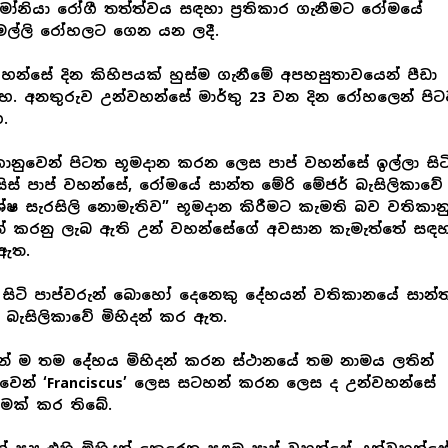
මෝනියා රෝගී තත්ත්වය සඳහා ප්‍රතිකාර ගැනීමට රෝමයේ
ෙල්ලි රෝහලට ගෙන යන ලදී.
හන්සේ දින කිහිපයක් හුස්ම ගැනීමේ අපහසුතාවයෙන් පීඩා
දහ. අනතුරුව උන්වහන්සේ මාර්තු 23 වන දින රෝහලෙන් පි
.
ානුවෙන් පිටත භූමදාන කරන ලෙස පාප් වහන්සේ ඉල්ලා සිටි
ැන්සිස් පාප් වහන්සේ, රෝමයේ සාන්ත මේරි මේජර් බැසිලිකාවේ
ේෂ සැරසිලි නොමැතිව” භූමදාන කිරීමට කැමති බව වතිකාන
ුත් කරනු ලැබ ඇති උන් වහන්සේගේ අවසාන කැමැත්තේ සඳහ
ඇත.
සිටි පාප්වරුන් බොහෝ දෙනෙකු දේහයන් වතිකානයේ සාන්
 බැසිලිකාවේ මිහිදන් කර ඇත.
න් ම තම දේහය මිහිදන් කරන ස්ථානයේ තම නාමය ලතින්
වෙන් ‘Franciscus’ ලෙස සටහන් කරන ලෙස ද උන්වහන්සේ
ීමක් කර තිබේ.