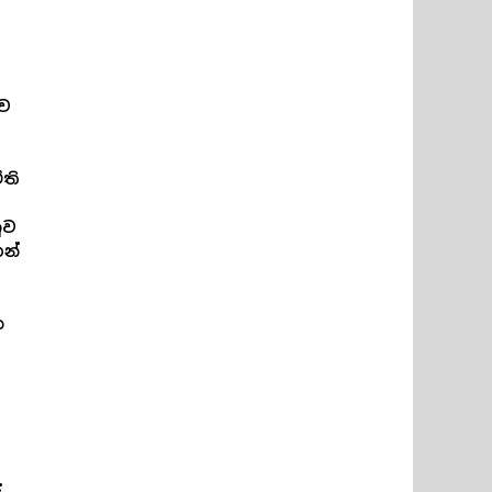
ටව
ති
ුව
න්
ත