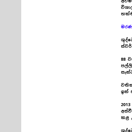
අවම
විශ
භක්ත
මරණ
ශුද්
ස්වර
88 ව
පල්
සැන්
වතික
ඉන් 
2013
අස්ව
කළ 
ශුද්