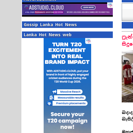
Gossip Lanka Hot News
Lanka Hot News web
ෆ්‍ර
සිදු
බදාද
බැස
මහජ