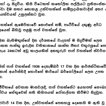
 දෑ සිදුවිය. කිසි විටෙකත් කතෝලික පල්ලියට ප්‍රතිසංස්
්වා දීම නතර නොකළ උන්වහන්සේ සාම්ප්‍රදායිකවාදීන් අතර 
‍රියත්වයක් උසුලන්නට වූහ.
හන්සේ ඇමෙරිකාවේ නොඑසේ නම්, පෘථිවියේ දකුණු අර්ධ
ෙන් බිහිවූ පළමු පාප් වහන්සේ වූහ.
ක බැතිමතුන්ගේ දින දර්ශනයේ වැදගත් ම සිදුවීමක් ලෙස
ෙන පාස්කු ඉරුදින වතිකානයේ ශාන්ත පීතර චතුරශ්‍රයේ පෙ
පැය 24කටත් අඩු කාලයකින් අනතුරුව පාප් වහන්සේ ස්වර්ග
ැන්සිස් පාප් වහන්සේ 1936 දෙසැම්බර් 17 වන දින ආර්ජන්ටිනාව
නොස් අයර්ස්හිදී හොර්හේ මාරියෝ බර්ගෝලියෝ ලෙස උපත
හ.
ජීවිතයේ අවසාන මාසවලදී, පාප් වහන්සේට අයහපත් සෞඛ්‍
්වය හේතුවෙන් සති කිහිපයක් රෝහල්ගත කිරීමට සිදුවූහ.
වාරි 14 වන දින, උන්වහන්සේ පෙනහලු දෙකෙහි ම ඇති වූ