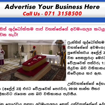
ැන්සිස් ශුද්ධෝත්තම පාප් වහන්සේගේ අවමංගල්‍ය කටයු
වෙන හැටි!
ෆ්‍රැන්සිස් ශුද්ධෝත්තම
වහන්සේගේ අවමංගල්
පූජෝත්සවය අප්‍රේල් 
වන සෙනසුරාදා මෙර
වේලාවෙන් පස්වරු 1:
සිදුවන බව වතිකාන
නිවේදනය කර ඇත.
උන්වහන්සේගේ දේහ
ා (අප්‍රේල් 23) එරට වේලාවෙන් පෙරවරු 09:00 සාන්ත පීතර
ිලිකාවට රැගෙන යන බව වතිකානය පැවසීය.
න ගෞරවය සඳහා අවමංගල්‍යය තෙක් උන්වහන්සේගේ දේ