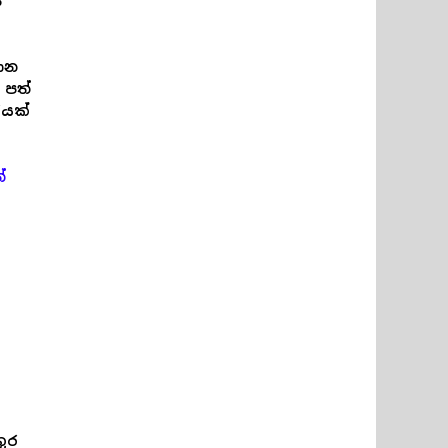
ේ
ාන
 පත්
රයක්
ේ
තුර