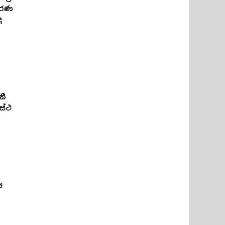
කරණ
ද
නී
ස්ථ
ේ
ය