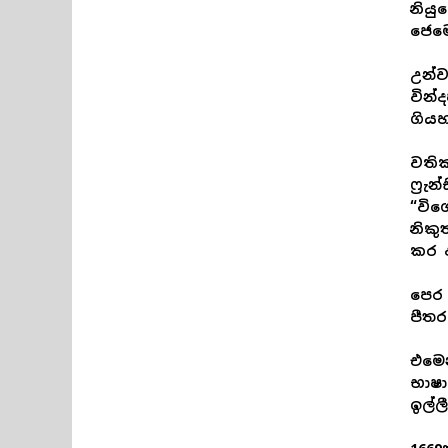
නියු
ජෙම
උන්ව
වින්
ගියහ
වතික
ෆ්‍ර
“විශ
නික
කර 
පෙර 
පීතර
එමෙ
භාෂා
ඉල්ල