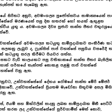
තැන්පත් කර තැබෙනු ඇත.
ියේ සිරිතට අනුව, අවමංගල්‍ය පූජෝත්සවය සාමාන්‍යයෙන් පා
්සේගේ මරණයෙන් පසු දින හතරක් හෝ හයක් ඇතුළත
ත්විය යුතු ය. අවමංගල්‍ය දිව්‍ය පූජාව සාන්ත පීතර චතුරශ්‍රය
ත්වේ.
 වහන්සේගේ අවමංගල්‍ය කටයුතු සාම්ප්‍රදායිකව සංකීර්ණ කට
සලකනු ලැබුව ද, ෆ්‍රැන්සිස් පාප් වහන්සේ පසුගිය වසරේදී 
් කටයුතු සරල කිරීමට පියවර ගත්හ.
වසකට වැඩි කාලයකට පසු වතිකානයේ සාන්ත පීතර බැසිලි
ොන් ගර්භයේ තැන්පත් නොකළ පළමු පාප් වහන්සේ
වහන්සේ වනු ඇත.
ෙනුවට, උන්වහන්සේගේ දේහය රෝමයේ සාන්ත මේරි මේජර්
ලිකාවේ, උන්වහන්සේගේ ප්‍රියතම මැඩෝනා සිතුවම අසල මිහි
ෙනු ඇත.
්‍රස්, ඊයම් සහ ඕක්වලින් සාදනු ලබන සාම්ප්‍රදායික මිනී පෙට්
පත් කරන ලද උන්වහන්සේගේ පූර්වගාමීන් මෙන් නොව,