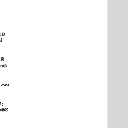
 බව
්
වේ
ාගී
ට යන
රු
ණීමට