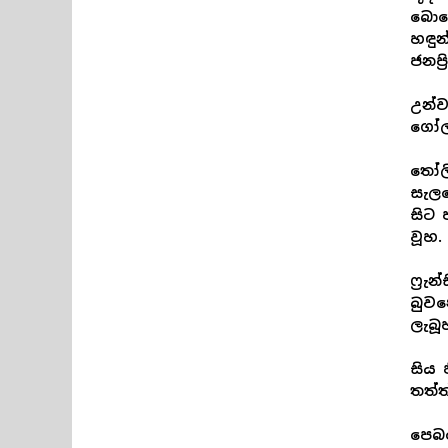
බොහෝ
හඳුන
ජනප්
උන්ව
ගෝලය
තෝලි
සැලක
සිට 
වූහ.
ෆ්‍ර
බුව
ලැබූ
සිය 
තත්ත
පෙබර