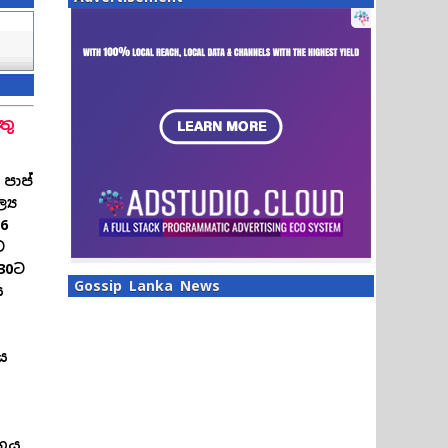
තු
 පාප්
‍ය
26
ට
30ට
Gossip Lanka News
ය
ය
හය