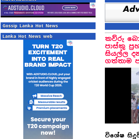
Gossip Lanka Hot News
Lanka Hot News web
කව්රු බො
පාස්කු ප්
සියල්ල දන
ගත්තාම පා
විශේෂ සිදුව