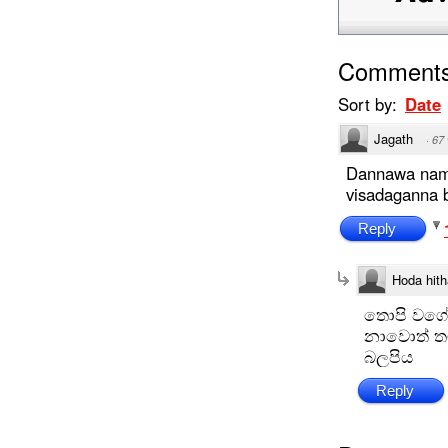
Comment
Sort by:
Date
Jagath
·
67
Dannawa nam a
visadaganna 
Reply
Hoda hith
තොපි වගේ
නාවොත් තම
බලපිය
Reply