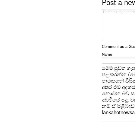
Post a n
Comment as a Gues
Name
මෙම පුවත ගැන
පලකරන්න (මෙ
පාඨකයන් විසින
අතර එම අදහස්
නොවන බව සඳහන
අඩවියේ පළ වන
නම් ඒ පිළිබඳව 
lankahotnews