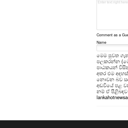
Comment as a Gues
Name
මෙම පුවත ගැන
පලකරන්න (මෙ
පාඨකයන් විසින
අතර එම අදහස්
නොවන බව සඳහන
අඩවියේ පළ වන
නම් ඒ පිළිබඳව 
lankahotnews