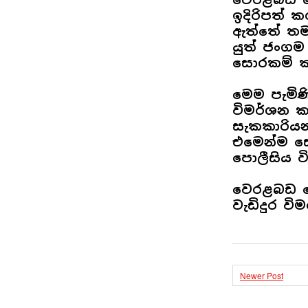
ඉදිරිපත් 
ඇත්තේ තමා
යුත් ජංගම
සොරකම් ක
මෙම පැමිණ
විමර්ශන ක
සැකකාරියන
එමෙන්ම ස
පොලීසිය ව
වෙරළබඩ පො
වැඩිදුර වි
Newer Post