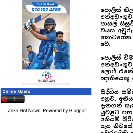
පොලිස් නිල
අත්අඩංගුව
පාසල් සිස
වයස අවුරු
කොටහේන ශ
වේ.
පොලිස් ව
අත්අඩංගුව
ලොජ් එකේ 
ඥාතියෙකු 
සිද්ධිය සම
Online Users
අනුව, අනිය
දැනගත් ස
Lanka Hot News. Powered by
Blogger
.
යුවළට පහ
අනියම් බි
ඇය නිවසේ 
වෙරළබඩ පො