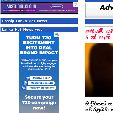
Gossip Lanka Hot News
Lanka Hot News web
අනියම් ය
5 ක් පැන 
සිද්ධියක්
වෙරළබඩ පො