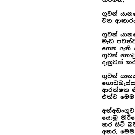
ගුවන් යානය
වන ආකාරය
ගුවන් යාන
මැඩ පවත්වා
ගෙන ඇති අ
ගුවන් තොට
දැනුවත් ක
ගුවන් යා
ගොඩබැස්සවී
ආරක්ෂක න
එක්ව මෙම
අත්අඩංගු
යොමු කිරී
කර සිටි බව
අතර, මෙම 