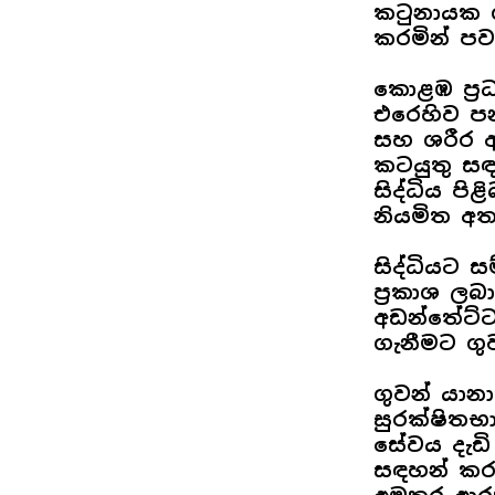
කටුනායක ග
කරමින් පව
කොළඹ ප්‍ර
එරෙහිව ප
සහ ශරීර ඇ
කටයුතු සඳ
සිද්ධිය පි
නියමිත අත
සිද්ධියට 
ප්‍රකාශ ලබ
අඩන්තේට්ටම
ගැනීමට ගු
ගුවන් යාන
සුරක්ෂිතභා
සේවය දැඩි
සඳහන් කරයි