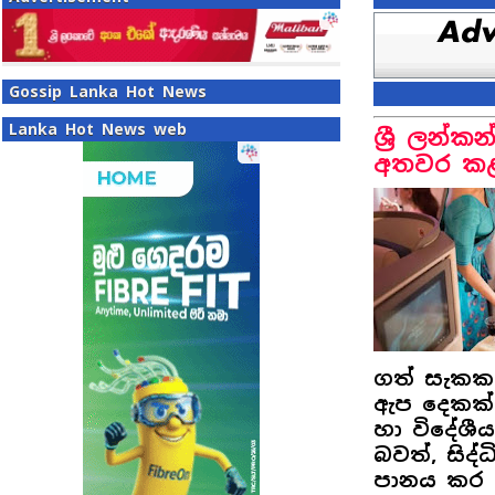
Gossip Lanka Hot News
Lanka Hot News web
ශ්‍රී ලන්
අතවර කළ
ගත් සැකකර
ඇප දෙකක්
හා විදේශීය
බවත්, සිද්
පානය කර ස