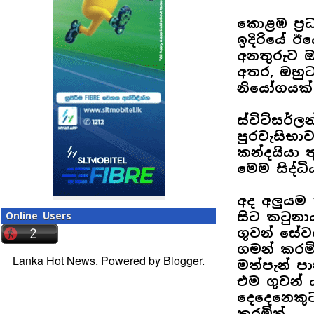
කොළඹ ප්‍රධ
ඉදිරියේ ඊය
අනතුරුව 
අතර, ඔහුට
නියෝගයක්
ස්විට්සර්ල
පුරවැසිභාව
කන්දයියා ත
මෙම සිද්
අද අලුයම 
සිට කටුනා
Online Users
ගුවන් සේව
ගමන් කරමි
Lanka Hot News. Powered by
Blogger
.
මත්පැන් ප
එම ගුවන්
දෙදෙනෙකුට
කරමින්,