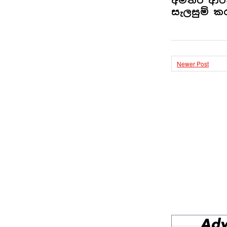
අමතර ආරක්
සැලසුම් ක
Newer Post