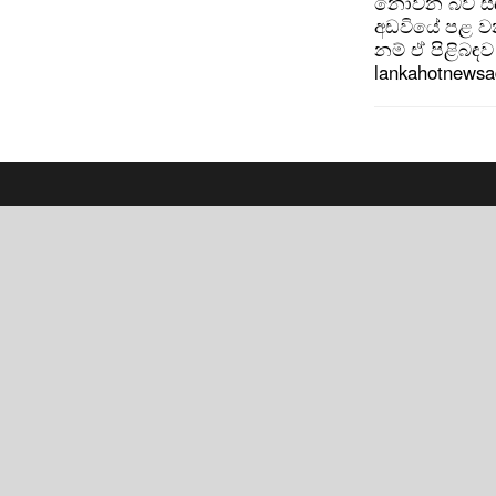
නොවන බව සඳහන
අඩවියේ පළ වන
නම් ඒ පිළිබඳව 
lankahotnews