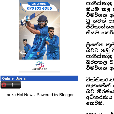
පාකිස්තාන
නියම කළ ප
විමර්ශන 
වු තවත් පා
ජිවිතාන්ත
නියම කෙරින
ප්‍රියන්ත
බවට නඩු 
පාකිස්තාන
බරපතල වැඩ
විමර්ශන අ
Online Users
විත්තිකරු
සැකයකින් 
බව තීරණය 
Lanka Hot News. Powered by
Blogger
.
අධිකරණය ව
කෙරිනි.