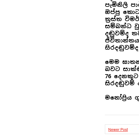
පැමිනිලි 
ඔප්පු කො
ත්‍රස්ත ව
සම්බන්ධ ව
දඬුවම්ද ත
ජිවිතාන්ත
සිරදඬුවම්ද
මෙම ඝාතන ස
බවට සාක්කි
76 දෙනකු
සිරදඬුවම් 
මනෝප්‍රිය
Newer Post