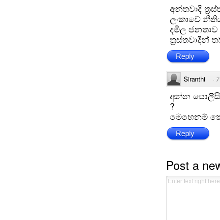
අන්තවාදී ත්‍
ලංකාවේ නීතිය
දමිල ජනතාව 
ත්‍රස්තවාදීන්
Reply
Siranthi
·
7
අන්න පොලීසි..
?
මෙහෙනම් කෙහ
Reply
Post a n