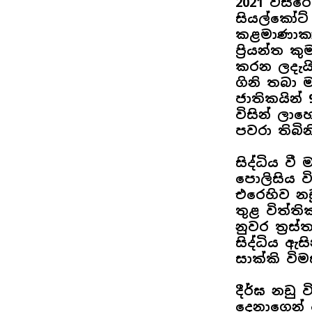
2021 වසරේ
සියල්කෝට්
කළමාණාකා
ප්‍රියන්ත
කරන ලදැය
ගිනි තබා 
ජාතිකයින්
විසින් ලා
පවරා තිබිනි
සිද්ධිය වී
පොලිසිය වි
එරෙහිව නඩ
තුළ විත්ත
නුවර ත්‍ර
සිද්ධිය ඇස
සාක්කි විම
දීර්ඝ නඩු 
දෙනාගෙන් 