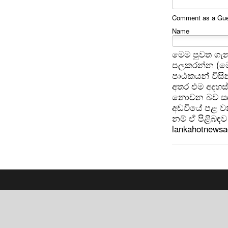
Comment as a Gues
Name
මෙම පුවත ගැන
පලකරන්න (මෙ
පාඨකයන් විසින
අතර එම අදහස්
නොවන බව සඳහන
අඩවියේ පළ වන
නම් ඒ පිළිබඳව 
lankahotnews