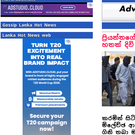
Gossip Lanka Hot News
Lanka Hot News web
ප්‍රියන්ත
හතක් දිව
කරමින් සිට
මිලේච්ඡ 
ගිනි තබා 