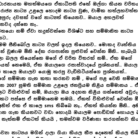
ඩාරනායක මහත්මයගෙ ඒකාධිපති එකේ ඔල්ගා කියන චරිතය
 රාජ්‍ය නාට්‍ය උළලෙ හොදම නාට්‍ය වුණ, චාමික හත්ලහවත්
අපුරු දවසක් වගේ නාට්‍යත් තියෙනව.. ඔයාල අහලවත්
නවද දන්නෙ නෑ..
රතයො නම් ඒවා හදුන්වන්නෙ විශිෂ්ට සහ සම්මානිත නාට්‍ය
යට..
මම සීනිබෝල නාට්‍ය වලත් ඉදල තියෙනව.. මොකද වෘත්තිය
යන් වුණාම ඕනි දේක රගපාන්න පුළුවන් වෙන්න ඕනි.. හැබැයි
ලා බලල තියෙන්නෙ මගේ ඒ චරිත විතරක් නම්.. ඒක මගේ
ශ්නයක් නෙමෙයි, ඒක ඔයාලගෙ රසාස්වාදයේ ප්‍රශ්නයක්.. ඔයාල
 කාලෙ ඔයාලව යොමු කරපු වැඩිහිටියන්ගෙ ප්‍රශ්නයක්..
මගේ සම්මාන ගැන කතා කරනව නම් , මගේ පළ වෙනි සම්ම
ෙ 2007 සුමති සම්මාන උළලෙ ජනප්‍රියම නිළිය සම්මානය .. 
ට විහිළුවක් නම්, ඔයාලා ඔය අදහන නිළිය ගන්නෙත් අවුරුද
ට පස්සෙ ඒ සම්මානෙම තමයි.. ඒකත් විහිළුවක් වෙන්න ඕන
අනිත් එක ඒ කාලෙ sms තිබ්බෙ නෑ.. ඒකත් කියන්න ඕනි.. අන
මාන ගැන කියනවට වඩා හොදයි ඔයාලම පොඩ්ඩක් හොයල
 නැත්නම් ඒකටත් කියයි , තමන්වම වර්ණනා කරගන්නව කිය
ාව්‍යා නාට්‍යය මගින් දාලා ගියා කියල කීප දෙනෙක් කියල තිබ