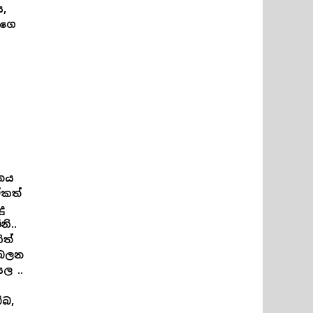
,
තගෙ
ානය
ඒකත්
ු
ි..
ිත්
 බලන
ල ..
්බ,