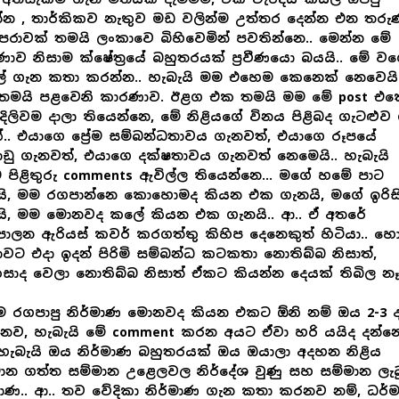
්න , තාර්කිකව නැතුව මඩ වලින්ම උත්තර දෙන්න එන තරු
පරාවක් තමයි ලංකාවෙ බිහිවෙමින් පවතින්නෙ..
මෙන්න මේ
ාව නිසාම ක්ෂේත්‍රයේ බහුතරයක් ප්‍රවීණයො බයයි.. මේ ව
් ගැන කතා කරන්න.. හැබැයි මම එහෙම කෙනෙක් නෙවෙයි.
තමයි පළවෙනි කාරණාව. ඊළග එක තමයි මම මේ post එක
දිලිවම දාලා තියෙන්නෙ, මේ නිළියගේ විනය පිළිබද ගැටළුව
්.. එයාගෙ ප්‍රේම සම්බන්ධතාවය ගැනවත්, එයාගෙ රූපයේ
ාඩු ගැනවත්, එයාගෙ දක්ෂතාවය ගැනවත් නෙමෙයි.. හැබැයි
පිළිතුරු comments ඇවිල්ල තියෙන්නෙ… මගේ හමේ පාට
යි, මම රගපාන්නෙ කොහොමද කියන එක ගැනයි, මගේ ඉරිස
යි, මම මොනවද කලේ කියන එක ගැනයි.. ආ.. ඒ අතරේ
ාලන ඇරියස් කවර් කරගත්තු කිහිප දෙනෙකුත් හිටියා.. හ
වට එදා ඉදන් පිරිමි සම්බන්ධ කටකතා නොතිබ්බ නිසාත්,
කසාද වෙලා නොතිබ්බ නිසාත් ඒකට කියන්න දෙයක් තිබිල නෑ
ම රගපාපු නිර්මාණ මොනවද කියන එකට ඕනි නම් ඔය 2-3 ද
නව, හැබැයි මේ comment කරන අයට ඒවා හරි යයිද දන්න
 හැබැයි ඔය නිර්මාණ බහුතරයක් ඔය ඔයාලා අදහන නිළිය
ාන ගත්ත සම්මාන උළෙලවල නිර්දේශ වුණු සහ සම්මාන ලැ
මාණ.. ආ.. තව වේදිකා නිර්මාණ ගැන කතා කරනව නම්, ධර්මස