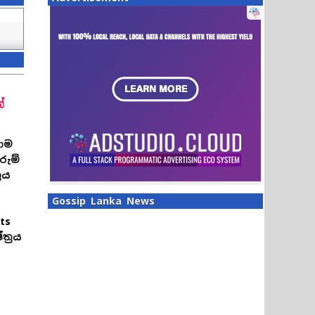
්
ොම
රුම්
රය
Gossip Lanka News
ts
්‍රය