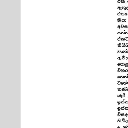
ඒක ග
ඇතුල
එතක
නිසා
අවස
යන්
ඒකට
තිබ්
වෘත්
ඇවිල
පොලු
විතර
තෙන
වෘත්
කණ්ඩ
බැරි
ඉන්න
ඉන්න
විසද
හිධ්ල
4. ඉර