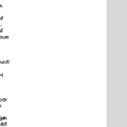
ණ
ගේ
.
ේ
 ගැන
ියාව
ොද
ාලා
ෙ
බුණ
ිරි