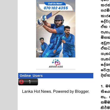
කරන
පරම්
කාරණ
දේවල
ඒක 
පැහැ
මිසක
අඩුප
ඒකට 
ගැන
ගැන
දේශප
වෙලා
දික්
Online Users
1. ම
Lanka Hot News. Powered by
Blogger
.
තියෙ
නෑ..
සම්ම
නිර්