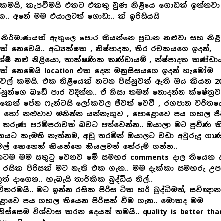
කමයි, කැපවීමයි එකට එකතු වුණ නිළියෙ ගොඩක් ඉන්නවා
.. අනේ මම එයාලටත් ගොඩා.. ක් ඉරිසියයි
නිර්මාණයක් ඇතුලෙ පොර කියන්නෙ ප්‍රධාන නළුවා සහ නිළ
ක් නෙවෙයි.. අධ්‍යක්ෂක , නිෂ්පාදක, තිර රචකයගෙ ඉදන්,
ර්‍ෂ නළු නිළියො, තාක්ෂණික කණ්ඩායම් , න්ෂ්පාදක කණ්ඩා
ක් නෙමෙයි location එක දෙන මනුසිසයගෙ ඉදන් හැමෝම
ල් කමයි. එක නිළියෙක් නටන පිස්සුවක් ඇති ඔය කියන 20
ස්සුන්ගෙ බඩේ පාර වදින්න.. ඒ නිසා තමන් නොදන්න ක්ෂේත්‍රව
කෙන් පේන ෆැන්ටසි ලෝකවල ජීවත් වෙවී , රගපාන චරිතය
ිය හෝ නළුවාව මනින්න යන්නැකුව , පොළොවෙ පය ගහල ජී
තරුණ පරම්පරාවක් බවට පත්වෙන්න.. ඔයාලා මට ප්‍රවීණ 
තයට කැමති නැත්නම, අඩු තරමින් ඔයාලට වඩා අවුරුදු ගා
මල් කෙනෙක් කියන්නෙ කියලවත් තේරුම් ගන්න..
තටම මම සතුටු වෙනව මේ සමහර comments දාල තියෙන 
රසික පිරිසක් මට නැති එක ගැන.. මම දැක්කා සමහරු උපා
ත් දාගෙන.. හැබැයි තාර්කික බුද්ධිය නිල්..
ිතරමයි.. මට ඉන්න රසික පිරිස ටික හරි බුද්ධිමත්, සවිඥා
ොවෙ පය ගහල තියෙන පිරිසක් වීම ගැන.. මොකද මම
ිස්සෙම විශ්වාස කරන දෙයක් තමයි.. quality is better tha