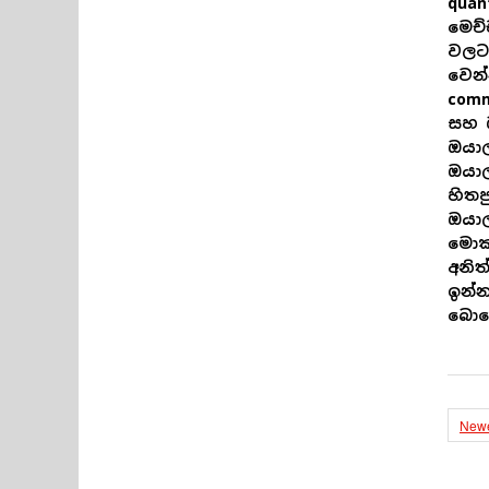
quan
මෙච්
වලට 
වෙන්
comm
සහ ඔ
ඔයාල
ඔයා
හිතප
ඔයාල
මොක
අනි
ඉන්න
බොහ
Newe