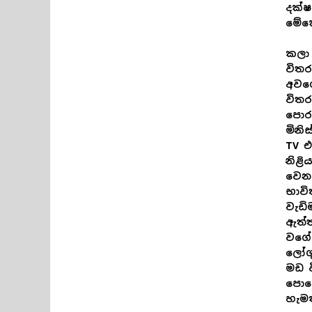
දක්ෂ
මේකෙ
කලා 
විතර
අවශේ
විතර
පොරව
මිනි
TV එ
නිළ
වෙන 
භාවි
වැඩි
ඇත්
වගේ 
ලෝගු
මඩ ව
පොළ
හැමත