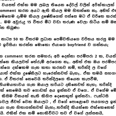
 වයසත් එක්ක මම ලබල තියෙන දේවල් වලින් අරික්කාලක් 
comment කරන අයට ඇති කියල මම හිතන්නෙ නෑ. අනිත් 
ෙහෙම දැම්ම කියල දුෂේනිගෙන් පස්සෙ මට ඒ චරිතෙ කරන
.. මම අවුරුදු 15 විතර මීට වඩා තරුණ වෙලා හිටිය නම් ඔ
න තිබුණා
 නාට්‍ය 50 ක විතරම ප්‍රධාන පෙම්වතියගෙ චරිතය කරපු මම
 ඉරිසියා කරන්න මොකො එයාගෙ boyfriend ව ගන්නයැ
 comment කරන සමහරු අපි දෙන්නා පරම්පරා 2 ක, වයස්
්නෙ කියලවත් තේරුම් අරගෙන නෑ.. අනිත් එක ඔය පරම්ප
යන්ගෙ දක්ෂකම ගැන කතා කරනව නම්, තරින්දි ල වගේ
යොත් එක්ක දුෂේනිලට හැරෙන්නවත් බැහැ.. ඒක තමයි සහ
. ඒ විතරක් නෙවෙයි තරින්දිලගෙ තියෙන කැපවීම,
තියමයභාවය ගැන ඔයාල හරියට දනිනෙවත් නැහැ. තරින්දි
රක් නෙමෙයි තව ගොඩක් අය ඉන්නව ඒ වගෙ.. ඒ වගේම ම
කිසිම විනයක් නැති කිහිප දෙනෙකුත් ඉන්නවා.. ෆැන්ටසි
වල ජීවත් වෙන ඔයාලට , ඒ වගේ පොළොවෙ පයගහල ඉන
යො ගැන හිතාගන්නවත් බැහැ..තරින්දි කියන්නෙ එක්කෙනෙක්
යි. එකින් එක නම් නොකිව්වට තව ඒ වගේ ලස්සනයි,