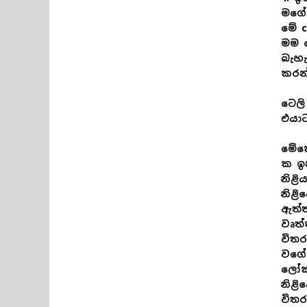
මගේ
මේ 
මම ම
බැහැ
කරන්
ටෙලි
එයාට
මේකෙ
ක ඉන
නිළි
නිළි
ඇත්ත
වෘත්
විත
වගේ 
ලෝක
නිළි
විතර