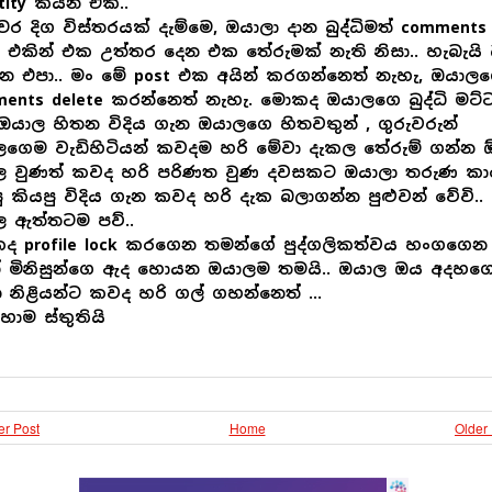
tity කියන එක..
චර දිග විස්තරයක් දැම්මෙ, ඔයාලා දාන බුද්ධිමත් comments
එකින් එක උත්තර දෙන එක තේරුමක් නැති නිසා.. හැබැයි
න එපා.. මං මේ post එක අයින් කරගන්නෙත් නැහැ, ඔයාල
ents delete කරන්නෙත් නැහැ. මොකද ඔයාලගෙ බුද්ධි මට්
යාල හිතන විදිය ගැන ඔයාලගෙ හිතවතුන් , ගුරුවරුන්
ගෙම වැඩිහිටියන් කවදම හරි මේවා දැකල තේරුම් ගන්න ඕන
ල වුණත් කවද හරි පරිණත වුණ දවසකට ඔයාලා තරුණ කා
ු කියපු විදිය ගැන කවද හරි දැක බලාගන්න පුළුවන් වේවි..
 ඇත්තටම පව්..
ද profile lock කරගෙන තමන්ගේ පුද්ගලිකත්වය හංගගෙන
ත් මිනිසුන්ගෙ ඇද හොයන ඔයාලම තමයි.. ඔයාල ඔය අදහග
 නිළියන්ට කවද හරි ගල් ගහන්නෙත් …
ොම ස්තුතියි
r Post
Home
Older