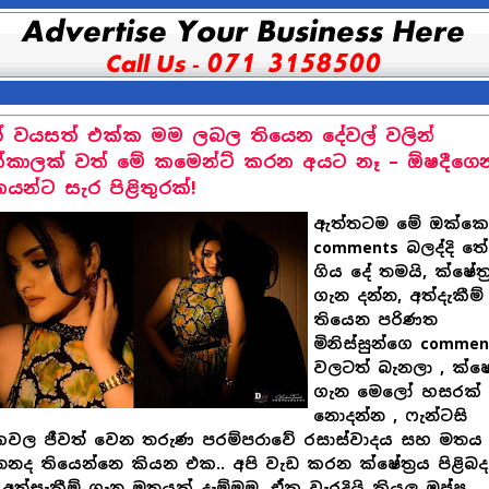
 වයසත් එක්ක මම ලබල තියෙන දේවල් වලින්
ක්කාලක් වත් මේ කමෙන්ට් කරන අයට නෑ – ඕෂදීගෙන
යන්ට සැර පිළිතුරක්!
ඇත්තටම මේ ඔක්ක
comments බලද්දි තේ
ගිය දේ තමයි, ක්ෂේත්‍
ගැන දන්න, අත්දැකීම්
තියෙන පරිණත
මිනිස්සුන්ගෙ commen
වලටත් බැනලා , ක්ෂේත
ගැන මෙලෝ හසරක්
නොදන්න , ෆැන්ටසි
වල ජීවත් වෙන තරුණ පරම්පරාවේ රසාස්වාදය සහ මතය
ද තියෙන්නෙ කියන එක.. අපි වැඩ කරන ක්ෂේත්‍රය පිළිබද
අත්සැකීම් ගැන මතයක් දැම්මම, ඒක වැරදියි කියල ඔප්පු