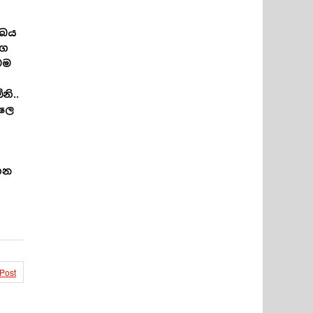
 බය
ගෙ
ටම
ි..
ලෙ
ෙන
 Post