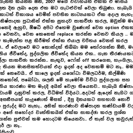
ැනත් කියන්න ඕනි, 2007 මගේ විවාහයත් එක්ක ඒ මාසය
ත දින ලබා දෙන එක මට ගැටළුවක් වෙලා තිබුණා. හැබැයි
ොටත් විකාශය වෙමින් පවතින නාට්‍යයකට ඒක අදාල නැහැ
 නිෂ්පාදක ප්‍රධානින් එක්ක සුහදව සාකච්ඡා කරල, ඔවුන්ම ම
ානෙදි ඇහුව, ඕෂධි අපිට එහෙම වුණොත් වෙන option එක
න වෙනවා, වෙන කෙනෙක් replace කරන්න වෙනව කියල .. 
 කැමැත්ත පළ කිරීමත් එක්ක එයාල චරිතය වෙනස් කරල
බ.. ඒ වෙලාවෙ මට කොන්දක් තිබ්බා මම තෝරගන්න ඕනි, 
තිය ජීවිතේද, පුද්ගලික ජීවිතේද කියන එක.. ගැන තීරණයක
්ලා සාකච්ඡා කරන්න.. නැතුව, ෆෝන් off කරගෙන, හැංගිලා,
 තියන මානසිකත්වයක් එදා ඉදන් අද වෙනකම් මට නෑ.. ම
ක් නෙවෙයි.. ඒ කාලෙ ඉදන් යශෝධා විමලධර්ම, නිල්මිණි
්නකෝන්, පබෝධා, ශලනි මේ හැමෝම විවිධ පුද්ගලාක සහ
තිය කාරණා මත මැදදි අයින් වෙලා තියෙනව.. හැබැයි නිෂ්ප
ායම් දැනුවත් කරල, විධිමත් විදියට..අදටත් ඇදෙන් නැගිට 
 අසනීපයක් හැදුණොත් මිසක් , දීපු දිනයකට සහභාගි නොවී
 පුරුද්ද මට නැහැ.. අනික් කාරණාව නිෂ්පාදන කණ්ඩායම් ව
 අපේ සහෝදර වෘත්තිකයින් එක්ක සාකද්ඡා කරල ප්‍රශ්න
ගන්න පුළුවන් කම හොදටම තියෙනවා.. ඒ තැන් වල කවුරුත
ර් ලා නෑ..
ිසියාව..