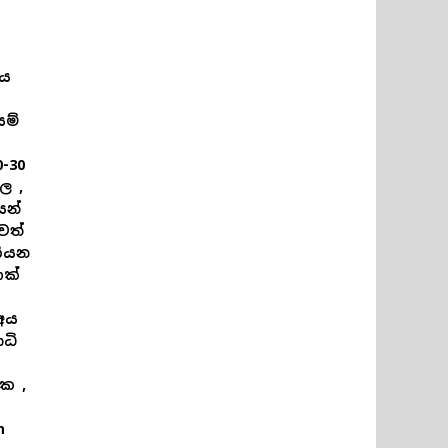
ිය
යම්
-30
ල ,
ෙන්
වත්
කියන
ණක්
අය
ධි
නක ,
n