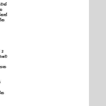
වත්
එක
්නත්
න්න
 2
රාවෙ
ගහන
ේ
්න