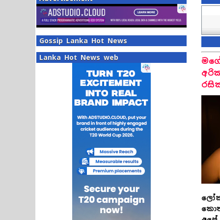
Gossip Lanka Hot News
Lanka Hot News web
මගේ
අරි
රසික
ලෝක
කොතන
අපේ 