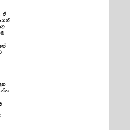
. ඒ
ගෙන්
කට
මම
මගේ
ට
ම
ාදන
ගන්න
ල
්