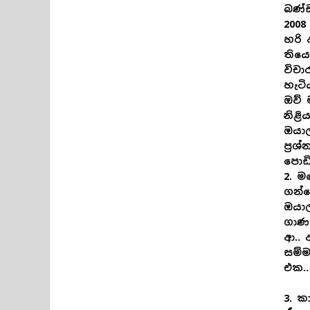
බණ්
2008
හරි 
තියෙ
විචා
හැටි
ඔව් 
නිළි
ඔයා
ප්‍ර
පොඩි
2. 
ගන්න
ඔයාල
ගාණක
ආ.. 
සම්
එක..
3. ක