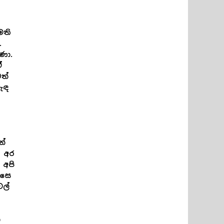
මති
.
ණා.
ඒ
වත්
ඇඳ
න්
. අර
 අපි
්සෙ
ෙල්
ා