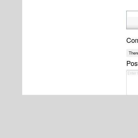
Co
Ther
Pos
Commen
Name
මෙම ප
වෙබ් 