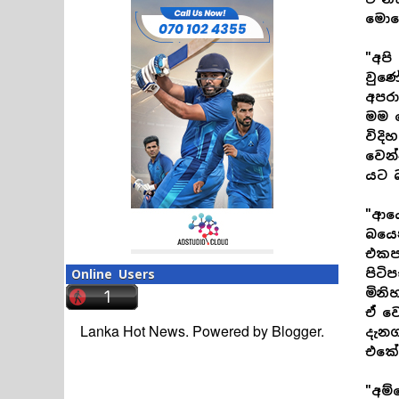
මොහො
"අපි
වුණේ
අපර
මම ව
විදි
වෙන්
යට බ
"ආයෙ
බයෙන
එකපා
පිටි
Online Users
මිනි
ඒ වෙ
Lanka Hot News. Powered by
Blogger
.
දැනග
එකේම
"අම්