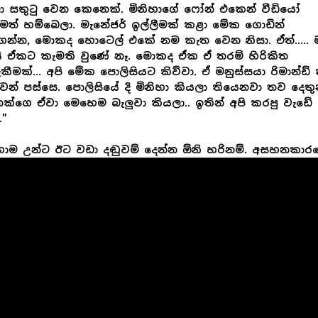
 සතුටු වෙන කෙනෙක්. මිනිහාගේ ෆෝන් එකෙන් වීඩියෝ
ත් හම්බෙලා. මැනේජර් ඉල්ලීමක් කළා මේක ගොඩින්
න්න, මොකද හොටෙල් එකේ නම කැත වෙන නිසා. ඒත්..... 
ි ඒකට කැමති වුණේ නෑ. මොකද ඒක ඒ තරම් හිරිකිත
ැකීමක්... අපි මේක පොලිසියට කිව්වා. ඒ මනුස්සයා රිමාන්ඩ්
ෙන් පස්සෙ. පොලිසියේ දි මිනිහා කියලා තියෙනවා තව දෙතු
ක්ගෙ ඒවා මෙහෙම බැලුවා කියලා.. ඉතින් අපි කරපු වැඩේ 
."
ොම උන්ට ඊට වඩා දඬුවම් දෙන්න ඕනි හරිනම්. අසහනකාර