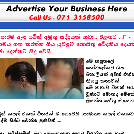
ාරම ඇඳ යටින් අමුතු සද්දයක් ආවා... ඊළඟට ...!" -
සමය ගත කරන්න ගිය යුවළට නොසිතූ ඛේදනීය දෙය
ණ දෙන්නට සිදු වෙයි
මේ හපුතලේ
හෝටලේකට ගිය
මනාලියක් අපිත් එක්
කියපු කතාවක්.
මේ කතාව ටිකක් ප
වුණාට මොකද මේක
ලියන්න හේතු තියෙනව
ූන් කපල් එකක් විතරක් ම නෙවෙයි...සාමාන්‍ය කපල් එකකට
ේම සිද්ධ වෙන්න පුළුවන්.....
සා...පරිස්සමින්...ඔබ මොහොතක සතුට විඳින්න යන හැම