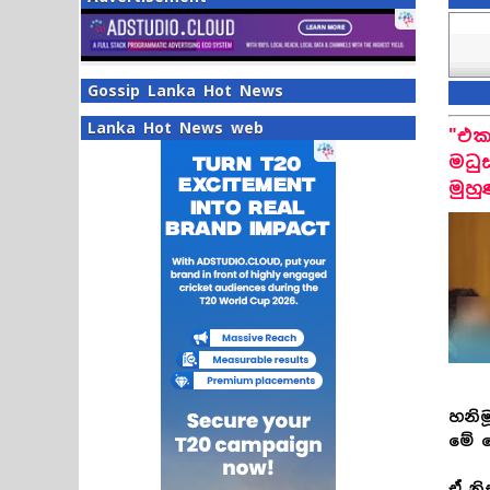
Gossip Lanka Hot News
Lanka Hot News web
"එකප
මධු
මුහු
හනිම
මේ ද
ඒ නි