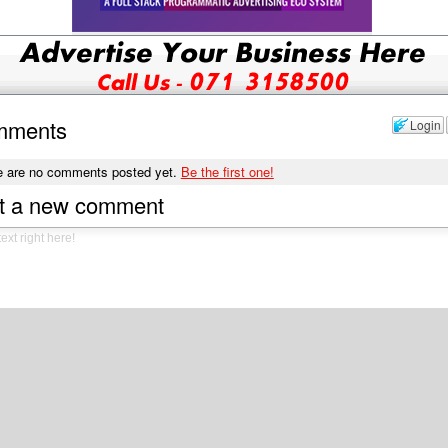
mments
Login
e are no comments posted yet.
Be the first one!
t a new comment
t as a Guest, or login:
Email
ුවත ගැන ඔබගේ අදහස් ඉහතින් ලියා පලකරන්න (මෙම
Submit Comme
අඩවිය තුල පාඨකයන් විසින් දරණු ලබන මතවාද සහ අදහස්