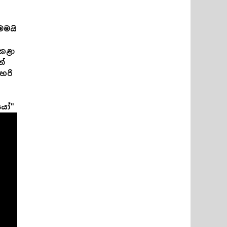
මමයි
 කළා
න්
හරි
යෝ"