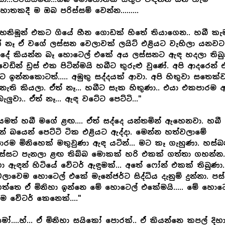
තකදී ම ඔබ පරිස්සම් වෙන්න.........
 හනිමූන් එකට ගියේ හීන ගොඩක් හිතේ තියාගෙන.. හබී කැ
 නෑ ඒ වගේ ලස්සන වෙලාවක් ලයිට් එළියට වැහිලා යනවට
ාදේ කියන්න බෑ හොටෙල් එකේ අය ලස්සනට ඇඳ හදලා තිබු
ෙඩින් ඩ්‍රස් එක පිටින්මයි හබීට තුරුළු වුණේ. අපි ආදරෙන් 
හට ඉන්නකොටත්..... අමුතු සද්දයක් ආවා. අපි හිතුවා සතෙක්
නැති කියලා. ඒත් නෑ... හබීට සැක හිතුණා.. එයා එකපාරම 
ැලුවා.. ඒත් නෑ... ඇඳ වටේට පෙට්ටි..."
මත් හබී මගේ ළඟ.... ඒත් සද්දෙ යන්තමින් ඇහෙනවා. හබී
් බයෙන් පෙට්ටි ටික එළියට ඇද්දා. මෙන්න හත්වලාමේ
රම මිනිහෙක් මතුවුණා ඇඳ යටින්... මට කෑ ගැහුණා. හස්බ
පස්සට පැනලා ළඟ තිබ්බ මොකක් හරි එකක් ගත්තා ගහන්න
හා ඇඳන් හිටියේ වේටර් ඇඳුමක්... අතේ ෆෝන් එකක් තිබුණා.
ලාවෙම හොටෙල් එකේ මැනේජර්ට සිද්ධිය දැනුම් දුන්නා. පස
ත්තෙ ඒ මිනිහා ඉන්නෙ මේ හොටෙල් එකේමයි..... මේ හොට
 වේටර් කෙනෙක්...."
මෝ....හ්... ඒ මිනිහා සයිකෝ පොරක්.. ඒ කියන්නෙ කපල් දිහ