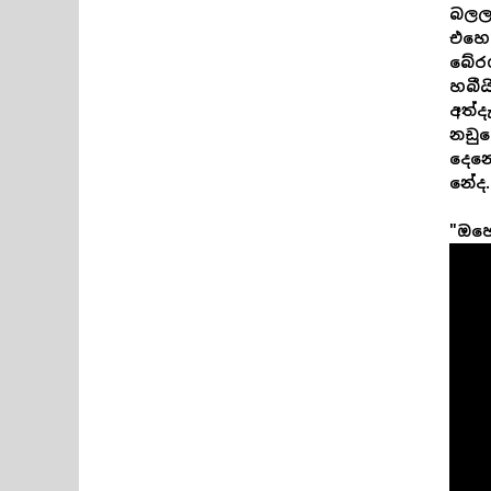
බලලා
එහෙම
බේරග
හබීය
අත්ද
නඩුව
දෙනෙ
නේද.
"ඔහ