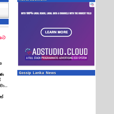
කට
ක
Gossip Lanka News
රණ
ේ
ා...
ත්