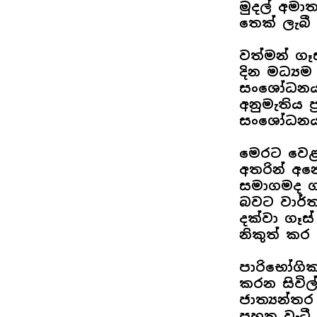
මුදල් අමාත
තෙක් ලැබී
වත්මන් ගෑ
දින මධ්‍යම 
සංශෝධනය ක
අනුමැතිය 
සංශෝධනයක්
මෙරට වෙළ
අතරින් අන
සමාගමද ගෑ
බවට වාර්ත
දක්වා ගෑස්
නිකුත් කර
පාරිභෝගික 
කරන සිවිල
ජාත්‍යන්ත
පහත වැටී 