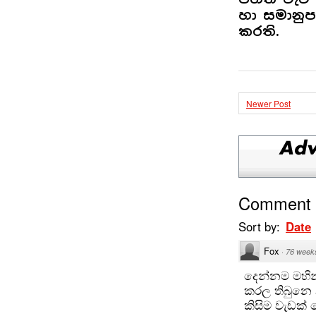
හා සමානු
කරති.
Newer Post
Comment
Sort by:
Date
Fox
·
76 week
දෙන්නම මහි
කරල තිබුනෙ 
කිසිම වැඩක