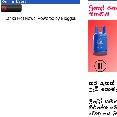
Online Users
ලිත්‍රෝ රඟ
නිහඬයි
Lanka Hot News. Powered by
Blogger
.
කර ඇතත් ඒ
ලැබී නොමැ
ලිට්‍රෝ ස
නිර්දේශ මෙ
වෙත යොමු