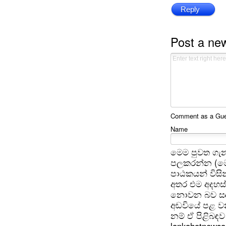
Reply
Post a n
Comment as a Gues
Name
මෙම පුවත ගැන
පලකරන්න (මෙ
පාඨකයන් විසින
අතර එම අදහස්
නොවන බව සඳහන
අඩවියේ පළ වන
නම් ඒ පිළිබඳව 
lankahotnews