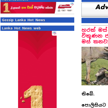
Gossip Lanka Hot News
Lanka Hot News web
හරක් මස්
විකුණන ජ
මස් කනවා
තිබේ.
පොලිසියට 