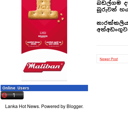
බඩල්ගම දක
බූරුවන් හ
නාරක්කලිය 
අත්අඩංගු
Newer Post
Online Users
Lanka Hot News. Powered by
Blogger
.