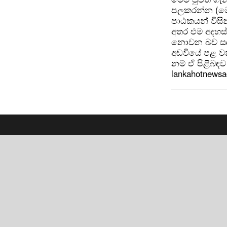
පලකරන්න (මෙ
පාඨකයන් විසින
අතර එම අදහස්
නොවන බව සඳහන
අඩවියේ පළ වන
නම් ඒ පිළිබඳව 
lankahotnews