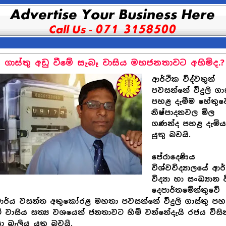
ලි ගාස්තු අඩු වීමේ සැබෑ වාසිය මහජනතාවට අහිමිද.?
ආර්ථික විද්වතුන්
පවසන්නේ විදුලි ගාස
පහළ දැමීම හේතුව
නිෂ්පාදනවල මිල
ගණන්ද පහළ දැමිය
යුතු බවයි.
පේරාදෙණිය
විශ්වවිද්‍යාලයේ ආර
විද්‍යා හා සංඛ්‍යාන වි
දෙපාර්තමේන්තුවේ
ාර්ය වසන්ත අතුකෝරළ මහතා පවසන්නේ විදුලි ගාස්තු ප
 වාසිය සත්‍ය වශයෙන් ජනතාවට හිමි වන්නේදැයි රජය විසින
 බැලිය යුතු බවයි.