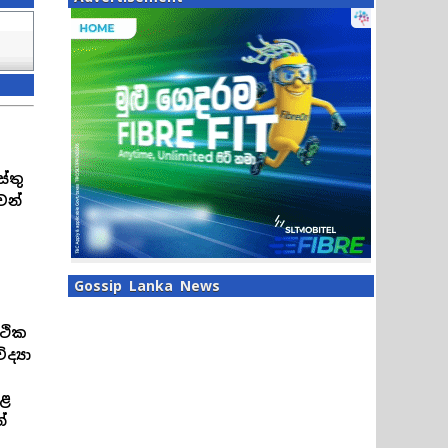
්තු
ෙන්
Gossip Lanka News
්ථික
ද්‍යා
හළ
්