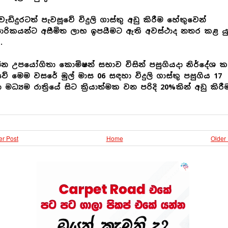
වැඩිදුරටත් පැවසූවේ විදුලි ගාස්තු අඩු කිරීම හේතුවෙන්
ාපාරිකයන්ට අසීමිත ලාභ ඉපයීමට ඇති අවස්ථාද නතර කළ යු
.
 උපයෝගිතා කොමිෂන් සභාව විසින් පසුගියදා නිර්දේශ ක
වේ මෙම වසරේ මුල් මාස 06 සඳහා විදුලි ගාස්තු පසුගිය 17
 මධ්‍යම රාත්‍රියේ සිට ක්‍රියාත්මක වන පරිදි 20%කින් අඩු කිරී
r Post
Home
Older