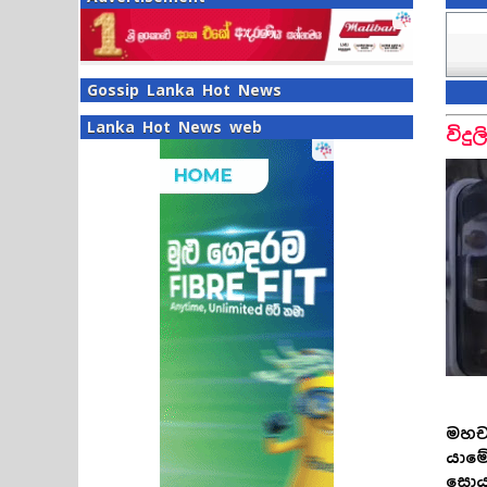
Gossip Lanka Hot News
Lanka Hot News web
විදු
මහච
යාමේ
සොයා