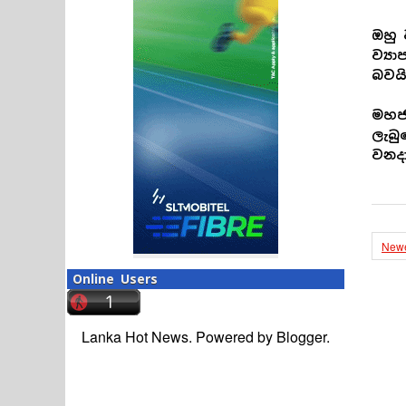
ඔහු 
ව්‍ය
බවයි
මහජන
ලැබු
වනදා
Newe
Online Users
Lanka Hot News. Powered by
Blogger
.