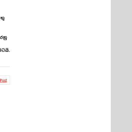
තු
රනු
මටයි.
 Post