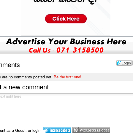
mments
Login
e are no comments posted yet.
Be the first one!
t a new comment
t as a Guest, or login: