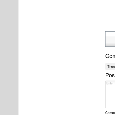
Co
Ther
Pos
Commen