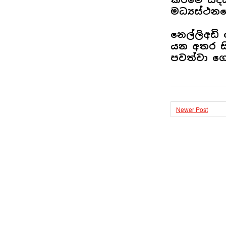
මධ්‍යස්ථනය
නෙල්ලිඅඩි
යන අතර සි
පවත්වා ගෙ
Newer Post