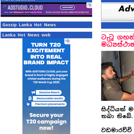
Gossip Lanka Hot News
Lanka Hot News web
ටැටූ ගහන්
මධ්‍යස්ථ
සිද්ධියක් 
තබා තිබේ.
වඩමාරච්චි