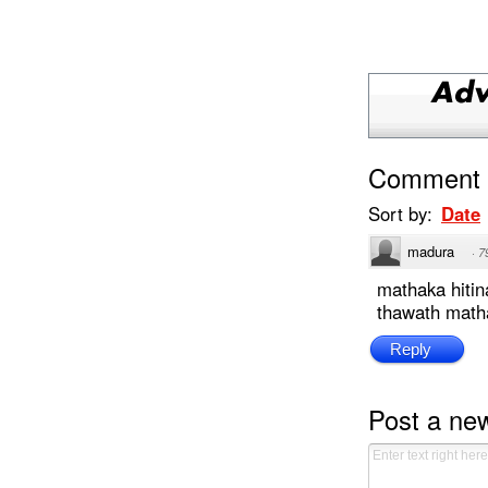
Comment
Sort by:
Date
madura
·
7
mathaka hitin
thawath matha
Reply
Post a n