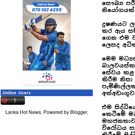
සෞඛ්‍ය පර
නියෝගයක් 
දූෂණයට ලක
කර ඇය සම්
ගෙන එම ව
ලෙසද අධි
මෙම මධ්‍ය
බාලවයස්කා
සේවය කළ ත
කිරීම නිස
පැමිණිල්ල
අත්අඩංගු
Online Users
එම සිද්ධි
Lanka Hot News. Powered by
Blogger
.
කෙටීමේ මධ්
මහජනතාවගෙ
විරෝධය සැ
කිරීමේ සිද