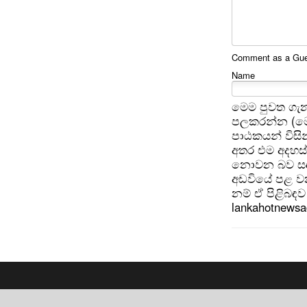
Comment as a Gues
Name
මෙම පුවත ගැන
පලකරන්න (මෙ
පාඨකයන් විසින
අතර එම අදහස්
නොවන බව සඳහන
අඩවියේ පළ වන
නම් ඒ පිළිබඳව 
lankahotnews