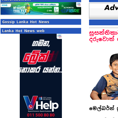
Gossip Lanka Hot News
Lanka Hot News web
සුසන්තික
දරුවොත් 
මෙල්බර්න්