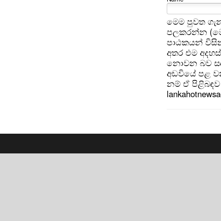
මෙම පුවත ගැන
පලකරන්න (මෙ
පාඨකයන් විසින
අතර එම අදහස්
නොවන බව සඳහන
අඩවියේ පළ වන
නම් ඒ පිළිබඳව 
lankahotnews