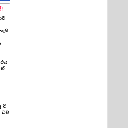
!
යාව
තැයි
ා
 එය
ත්
 වී
ි බව