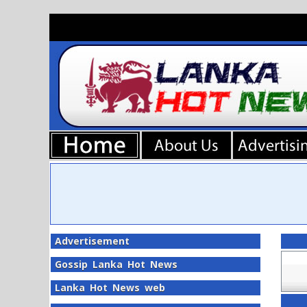
Advertisement
Gossip Lanka Hot News
Lanka Hot News web