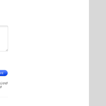
nt
ුවතක්
ක්