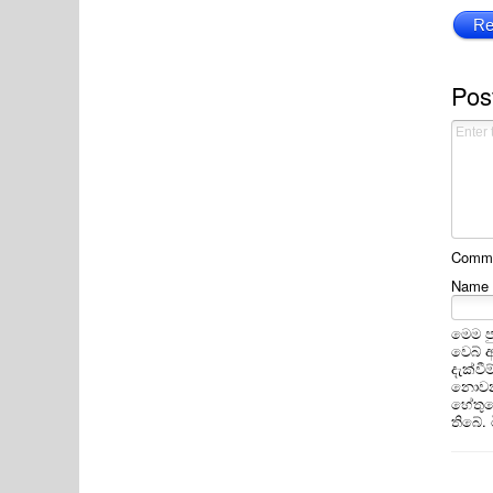
Re
Pos
Commen
Name
මෙම ප
වෙබ් 
දැක්ව
නොවන 
හේතුවෙ
තිබේ.