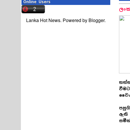
Online Users
ලංක
Lanka Hot News. Powered by
Blogger
.
තත්ත
වීමට
වෛද්
පසුග
ඇති 
සමී