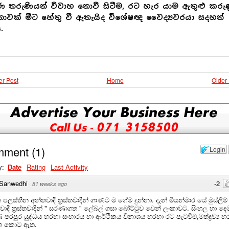
 තරුණියන් විවාහ නොවී සිටීම, රට හැර යාම ඇතුළු කරු
ාවක් මීට හේතු වී ඇතැයිද විශේෂඥ වෛද්‍යවරයා සදහන්
.
r Post
Home
Older
mment
(
1
)
Login
y:
Date
Rating
Last Activity
Sanwedhi
-2
·
81 weeks ago
පලස්තීන අන්තවාදී ත්‍රස්තවාදීන් ගාණට ම ගේම දුන්නා. දැන් මියන්මාර යේ මුස්ලිම්
වාදී ත්‍රස්තවාදීන් " සරණාගත " ලේබල් ගසා බෝට්ටුව වෙන් ලංකාවට. සිංහල හා ද
 පරපුර යුද්ධය හරහා සංහාරය හා ආර්ථිකය විනාශය හරහා රට පැටවීම,මත්ද්‍රව්‍ය හ
ාශ කොට ඇත.