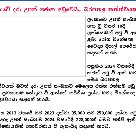
ාවේ දරු උපත් ගණන අඩුවෙයි... බරපතළ තත්ත්වයක්
ලංකාවේ උපත් සංඛ්‍
ගත වූ වසර 10දී
ලක්ෂයකින් අඩු වී ඇ
ළමා රෝග විශේෂඥ
වෛද්‍ය දීපාල් පෙරේර
සදහන් කරයි.
පසුගිය 2024 වසරේදී
තවත් අඩු වී ඇති බව
මෙය බරපතළ
්වයක් බවත් දරු උපත් සංඛ්‍යාව මෙලෙස එන්න එන්නම අඩු
 ප්‍රධානතම හේතුව වී ඇත්තේ ආර්ථික ප්‍රශ්න බවද විශේෂඥ
‍යවරයා සදහන් කරයි.
ිය 2013 වසරේ සිට 2023 දක්වා 35,000 සිට 250,000 දක්වා අඩු
දරු උපත් සංඛ්‍යාව 2024 වසරේදී 228,000ක් බවට පත්වී ඇත
ක්ෂණයකින් අනාවරණය වී ඇතැයිද සදහන් කරයි.