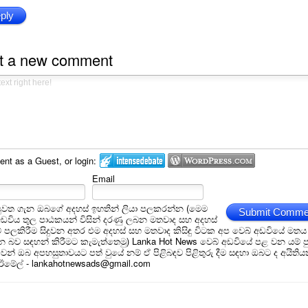
ply
t a new comment
t as a Guest, or login:
Email
ුවත ගැන ඔබගේ අදහස් ඉහතින් ලියා පලකරන්න (මෙම
Submit Comme
අඩවිය තුල පාඨකයන් විසින් දරණු ලබන මතවාද සහ අදහස්
ීම් පලකිරීම සිදුවන අතර එම අදහස් සහ මතවාද කිසිඳු විටක අප වෙබ් අඩවියේ මතය
බව සඳහන් කිරීමට කැමැත්තෙමු) Lanka Hot News වෙබ් අඩවියේ පළ වන යම් ප
න් ඔබ අපහසුතාවයට පත් වුයේ නම් ඒ පිළිබඳව පිළිතුරු දීම සඳහා ඔබට ද අයිතිය
 ඊමේල් - lankahotnewsads@gmail.com