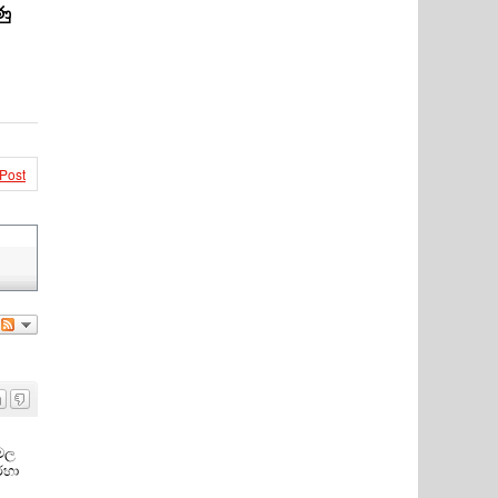
ණු
 Post
ෙමල
රහා