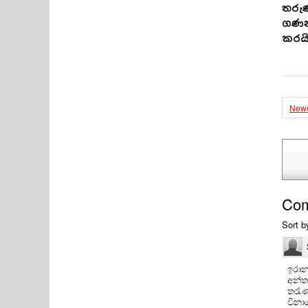
තරුණ
ගණන
කරයි
Newe
Co
Sort b
ඉරාන 
අන්ත
තරැණ
වින