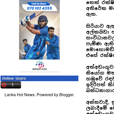
තෙක් රක්
අතිරේක මහ
ඇත.
සිරියාව ඇත
අල්කයිඩා හා
සංවිධානව
පැමිණ ඇති 
මොහොමඩ් න
එසේ රක්ෂ
අත්අඩංගු
නියෝග මත 
හමුවේ රඳ
Online Users
ඉදිරිපත් ක
බන්ධනාගාර
Lanka Hot News. Powered by
Blogger
.
අන්තවාදී, 
ලබාදීමේ 
අත්අඩංගුව