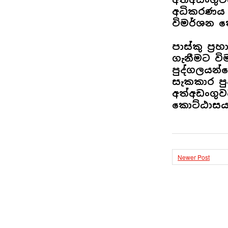
අධිකරණය ව
විමර්ශන ක
පාස්කු ප්
ගැනීමට ව
පුද්ගලයන
සැකකාර ප
අත්අඩංගුව
කොට්ඨාසය
Newer Post