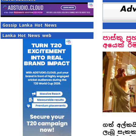
Gossip Lanka Hot News
Lanka Hot News web
පාස්කු ප්‍
අයෙක් රිම
ගත් අල්කයිඩ
ලැබූ සැකක