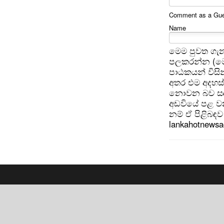
Comment as a Gues
Name
මෙම පුවත ගැන
පලකරන්න (මෙ
පාඨකයන් විසින
අතර එම අදහස්
නොවන බව සඳහන
අඩවියේ පළ වන
නම් ඒ පිළිබඳව 
lankahotnews