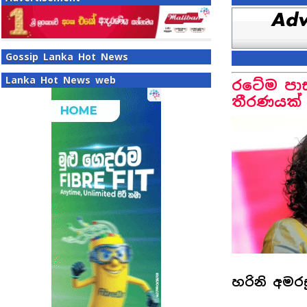
Gossip Lanka Hot News
Lanka Hot News web
රටේම පාස
තීරණයක් 
හරිනි අමර