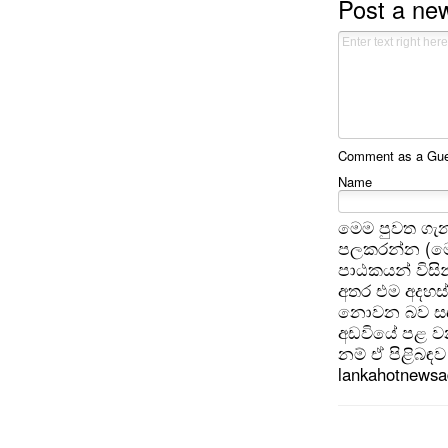
Post a n
Comment as a Gues
Name
මෙම පුවත ගැන
පලකරන්න (මෙ
පාඨකයන් විසින
අතර එම අදහස්
නොවන බව සඳහන
අඩවියේ පළ වන
නම් ඒ පිළිබඳව 
lankahotnews