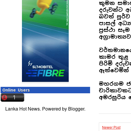
කුමන සමා
දරුවන්ට අ
බවත් පූර්
පාසල් අධ්
ප්‍රස්ථා ස
අග්‍රාමාත්
වර්තමානය
කාමර තුළ ද
පිරිමි දරු
ඈත්වෙමින් 
මහරගම ජා
චාරිකාවකට 
Online Users
අමරසූරිය
Lanka Hot News. Powered by
Blogger
.
Newer Post