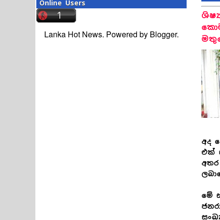
Online Users
ශිෂ
කොම
Lanka Hot News. Powered by
Blogger
.
මතුව
අද ප
එක් 
අතර 
ලබා
මේ ස
ජනර
සංඛ්