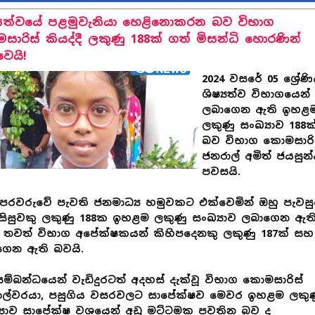
්‍යත්වයේ පළමුවැනියා හෙළිනොකරන බව විභාග
සාරිස් කියද්දී ලකුණු 188ක් ගත් මිසන්ධි හොරණින්
ෙයි!
2024 වසරේ 05 ශ්‍රේණ
ශිෂ්‍යත්ව විභාගයෙන්
ලබාගෙන ඇති ඉහළ
ලකුණු සංඛ්‍යාව 188ක
බව විභාග කොමසාරි
ජනරාල් අමිත් ජයසුන
පවසයි.
ෙරවරුවේ පැවති ජනමාධ්‍ය හමුවකට එක්වෙමින් ඔහු පැවසු
සිසුවකු ලකුණු 188ක ඉහළම ලකුණු සංඛ්‍යාව ලබාගෙන ඇත
තවත් විභාග අපේක්ෂකයන් කිහිපදෙනකු ලකුණු 187ක් සහ
ගෙන ඇති බවයි.
ම්බන්ධයෙන් වැඩිදුරටත් අදහස් දැක්වූ විභාග කොමසාරිස්
ාල්වරයා, පසුගිය වසරවලට සාපේක්ෂව මෙවර ඉහළම ලකු
‍යාව සාපේක්ෂ වශයෙන් අඩු මට්ටමක පවතින බව ද