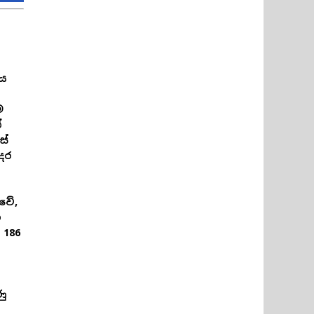
ිය
ම
්
ස්
්දර
වේ,
ි
 186
ණු