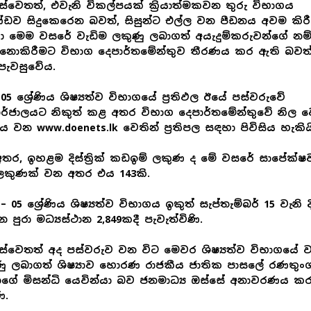
වෙතත්, එවැනි විකල්පයක් ක්‍රියාත්මකවන තුරු විභාගය
ඩව සිදුකෙරෙන බවත්, සිසුන්ට එල්ල වන පීඩනය අවම කිර
 මෙම වසරේ වැඩිම ලකුණු ලබාගත් අයැදුම්කරුවන්ගේ නම
ිනොකිරීමට විභාග දෙපාර්තමේන්තුව තීරණය කර ඇති බවත
පැවසුවේය.
 05 ශ්‍රේණිය ශිෂ්‍යත්ව විභාගයේ ප්‍රතිඵල ඊයේ පස්වරුවේ
ර්ජාලයට නිකුත් කළ අතර විභාග දෙපාර්තමේන්තුවේ නිල ව
ය වන www.doenets.lk වෙතින් ප්‍රතිපල සඳහා පිවිසිය හැකිය
තර, ඉහළම දිස්ත්‍රික් කඩඉම් ලකුණ ද මේ වසරේ සාපේක්ෂ
ලකුණක් වන අතර එය 143කි.
 – 05 ශ්‍රේණිය ශිෂ්‍යත්ව විභාගය ඉකුත් සැප්තැම්බර් 15 වැනි 
ින පුරා මධ්‍යස්ථාන 2,849කදී පැවැත්විණි.
වෙතත් අද පස්වරුව වන විට මෙවර ශිෂ්‍යත්ව විභාගයේ ව
ු ලබාගත් ශිෂ්‍යාව හොරණ රාජකීය ජාතික පාසලේ රණතුං
ගේ මිසන්ධි යෙවින්යා බව ජනමාධ්‍ය ඔස්සේ අනාවරණය ක
ි.