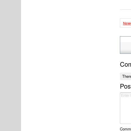
Newe
Co
Ther
Pos
Commen