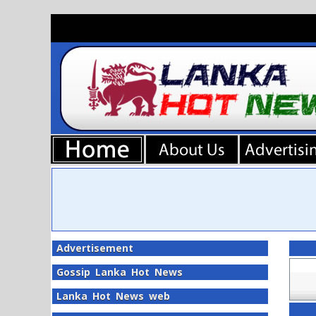
Advertisement
Gossip Lanka Hot News
Lanka Hot News web