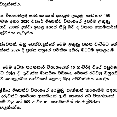
වාදුන්නේය.
ිය විභාගවලදී සාමාන්‍යයෙන් ඉහළම ලකුණු සංඛ්‍යාව 195
වන අතර 2020 වසරේ ශිෂ්‍යත්ව විභාගයේ උපරිම ලකුණු
‍යාව 200ක් දක්වා ඉහළ ගොස් තිබූ බව ද විභාග කොමසාරිස්
ල්වරයා පැවැසීය.
වෙතත්, ඔහු පෙන්වාදුන්නේ මෙම ලකුණු පහත වැටීමට හේ
ත්තේ 2024 දී ප්‍රශ්න පත්‍රයේ පවතින අසීරු මට්ටම ඉහළයෑම
.
 මෙම අධික තරඟකාරී විභාගයෙන් 10 හැවිරිදි වියේ පසුවන
න්ට එල්ල වූ දැවැන්ත මානසික පීඩනය, වෙනත් රටවල බහුල
නට නොලැබෙන තත්වයක් ලෙසද ඔහු අවධාරණය කළේය.
්‍රේණිය ශිෂ්‍යත්ව විභාගයේ අරමුණු සාක්ෂාත් කරගැනීම සඳහ
ා දරුවන්ට අනවශ්‍ය ආතතියක් ඇති නොකර ඊට විකල්පයක්
මේ වැදගත් බව ද විභාග කොමසාරිස් ජනරාල්වරයා
වාදුන්නේය.