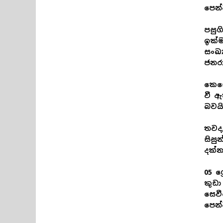
පෙන්
පසුග
ඉක්ම
සංඛ්
ජනරා
කෙසේ
වී ඇ
බවයි
තවද,
සිසු
දක්
05 ශ
කුඩ
සෙවී
පෙන්