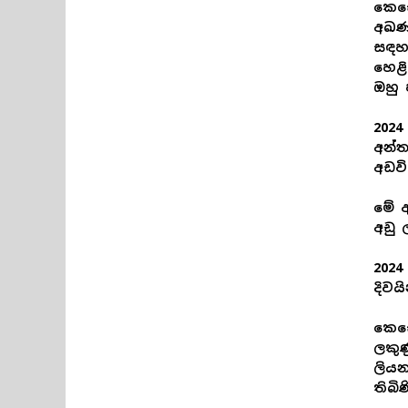
කෙසේ
අඛණ්
සඳහා
හෙළ
ඔහු 
2024
අන්ත
අඩවි
මේ අ
අඩු 
2024
දිවය
කෙසේ
ලකුණ
ලියන
තිබිණ