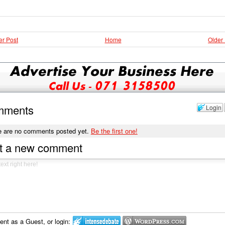
r Post
Home
Older
mments
Login
e are no comments posted yet.
Be the first one!
t a new comment
t as a Guest, or login: