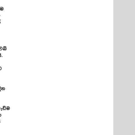
ීම
්
්
ෙබ්
ි.
ව
දින
ැඩිම
ග
ර