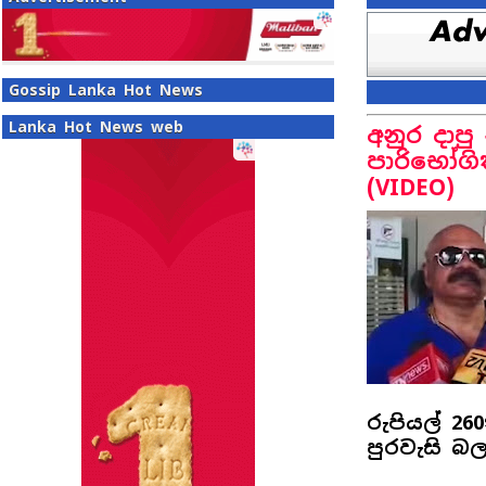
Gossip Lanka Hot News
Lanka Hot News web
අනුර දාපු
පාරිභෝගි
(VIDEO)
රුපියල් 2
පුරවැසි බ