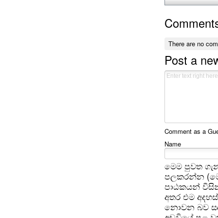
Comment
There are no co
Post a n
Comment as a Gues
Name
මෙම පුවත ගැන
පලකරන්න (මෙ
පාඨකයන් විසින
අතර එම අදහස්
නොවන බව සඳහන
අඩවියේ පළ වන