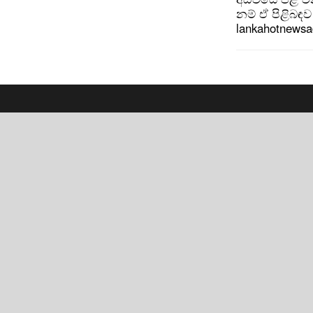
නම් ඒ පිළිබඳව 
lankahotnews