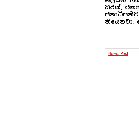
මිලියන 1
බරක්, ජනතා
ජනාධිපති
තියෙනවා. 
Newer Post