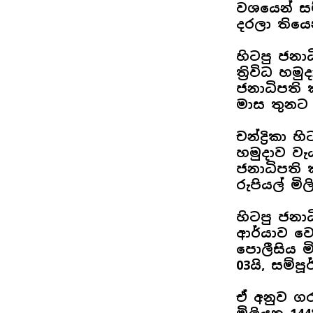
වශයෙන් සම
දරලා තියෙ
හිටපු ජනාධ
ත්‍රිවිධ හ
ජනාධිපති 
මාස තුනට 
චන්ද්‍රිකා 
හමුදාව වැ
ජනාධිපති 
රුපියල් මිල
හිටපු ජනාධ
ආර්යාව වෙන
පොලීසිය ම
03යි, සම්පූ
ඒ අනුව ගර