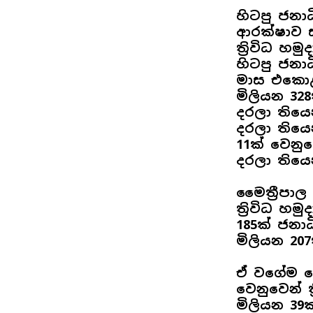
හිටපු ජනා
ආරක්ෂාව 
ත්‍රිවිධ හ
හිටපු ජනා
මාස එකොළහ
මිලියන 328
දරලා තියෙ
දරලා තියෙ
11ක් වෙනු
දරලා තියෙ
මෛත්‍රීපා
ත්‍රිවිධ හ
185ක් ජනා
මිලියන 20
ඒ වගේම ග
වෙනුවෙන් ත
මිලියන 39ක