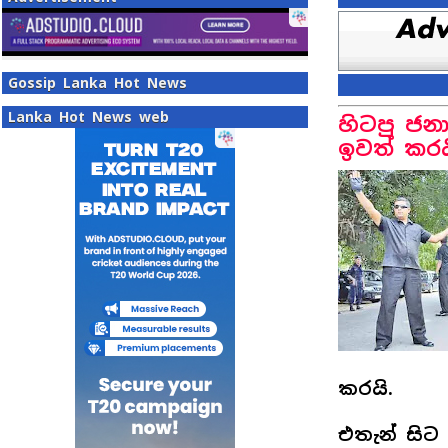
Gossip Lanka Hot News
Lanka Hot News web
හිටපු ජනා
ඉවත් කරය
කරයි.
එතැන් සිට