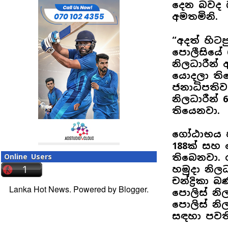
දෙන බවද ඔ
අමතමිනි.
“අදත් හිට
පොලීසියේ 6
නිලධාරීන
යොදලා තිය
ජනාධිපතිව
නිලධාරීන්
තියෙනවා.
ගෝඨාභය හි
188ක් සහ 
තිබෙනවා. ර
Online Users
හමුදා නිල
චන්ද්‍රිකා
Lanka Hot News. Powered by
Blogger
.
පොලිස් නිල
පොලිස් නි
සඳහා පවත