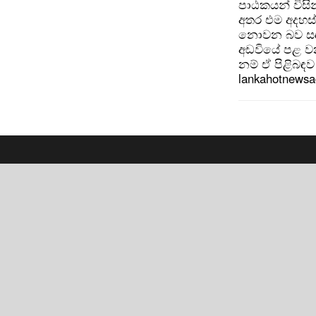
පාඨකයන් විසින
අතර එම අදහස්
නොවන බව සඳහන
අඩවියේ පළ වන
නම් ඒ පිළිබඳව 
lankahotnews