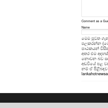
Comment as a Gues
Name
මෙම පුවත ගැන
පලකරන්න (මෙ
පාඨකයන් විසින
අතර එම අදහස්
නොවන බව සඳහන
අඩවියේ පළ වන
නම් ඒ පිළිබඳව 
lankahotnews