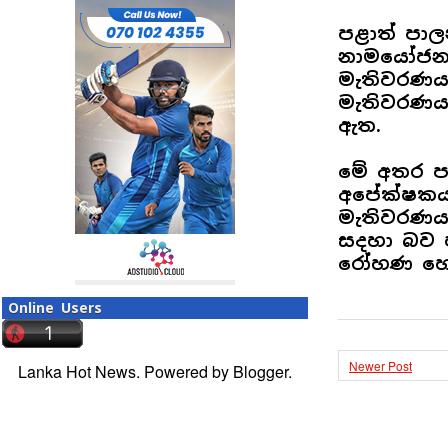
පළාත් පාල
නාමයෝජනා 
මැතිවරණයට
මැතිවරණය 
ඇත.
මේ අතර ප
අපේක්ෂකයන
මැතිවරණයට 
සදහා බව ප
රෝහණ හෙට්
Online Users
Newer Post
Lanka Hot News. Powered by
Blogger
.