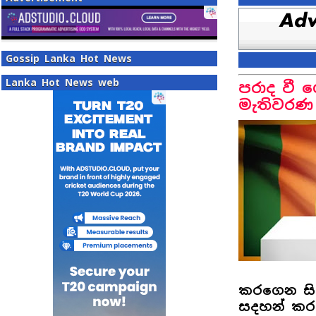
Gossip Lanka Hot News
Lanka Hot News web
පරාද වී 
මැතිවරණ
කරගෙන සි
සදහන් කරය